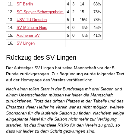
11.
SF Berlin
4
3
14
63½
12.
SG Speyer-Schwegenheim
4
2
15
73½
13.
USV TU Dresden
5
1
15½
78½
14.
SV Mülheim Nord
4
0
9½
45½
15.
Aachener SV
5
0
8½
41½
16.
SV Lingen
Rückzug des SV Lingen
Der Aufsteiger SV Lingen hat seine Mannschaft vor der 5.
Runde zurückgezogen. Zur Begründung wurde folgender Text
auf der Homepage des Vereins veröffentlicht:
Nach einen tollen Start in der Bundesliga mit drei Siegen und
einem Unentschieden müssen wir leider die Mannschaft
zurückziehen. Trotz des dritten Platzes in der Tabelle und des
Einsatzes vieler Helfer im Verein war es nicht möglich, weitere
Sponsoren für die laufende Saison zu finden. Nachdem einige
eingeplante Mittel für die Saison nicht mehr zur Verfügung
standen, ist das finanzielle Risiko für den Verein zu groß, so
dass wir leider zu dem Schritt gezwungen sind.