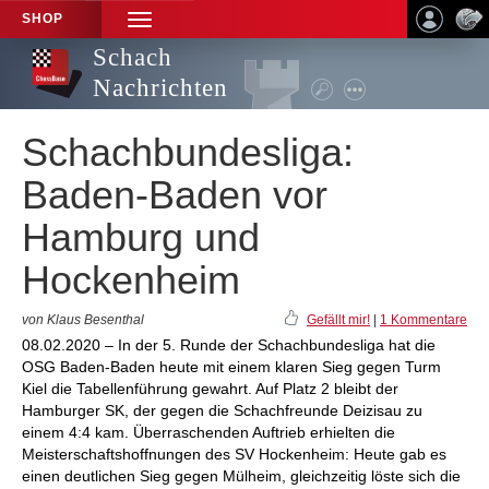
SHOP
TOGGLE
NAVIGATION
Schach
Nachrichten
Schachbundesliga:
Baden-Baden vor
Hamburg und
Hockenheim
von Klaus Besenthal
Gefällt mir!
|
1 Kommentare
08.02.2020 – In der 5. Runde der Schachbundesliga hat die
OSG Baden-Baden heute mit einem klaren Sieg gegen Turm
Kiel die Tabellenführung gewahrt. Auf Platz 2 bleibt der
Hamburger SK, der gegen die Schachfreunde Deizisau zu
einem 4:4 kam. Überraschenden Auftrieb erhielten die
Meisterschaftshoffnungen des SV Hockenheim: Heute gab es
einen deutlichen Sieg gegen Mülheim, gleichzeitig löste sich die