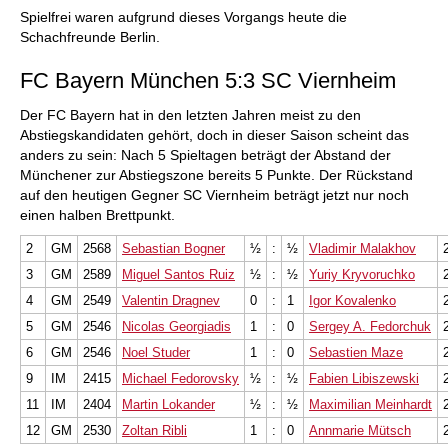
Spielfrei waren aufgrund dieses Vorgangs heute die
Schachfreunde Berlin.
FC Bayern München 5:3 SC Viernheim
Der FC Bayern hat in den letzten Jahren meist zu den
Abstiegskandidaten gehört, doch in dieser Saison scheint das
anders zu sein: Nach 5 Spieltagen beträgt der Abstand der
Münchener zur Abstiegszone bereits 5 Punkte. Der Rückstand
auf den heutigen Gegner SC Viernheim beträgt jetzt nur noch
einen halben Brettpunkt.
2
GM
2568
Sebastian Bogner
½
:
½
Vladimir Malakhov
3
GM
2589
Miguel Santos Ruiz
½
:
½
Yuriy Kryvoruchko
4
GM
2549
Valentin Dragnev
0
:
1
Igor Kovalenko
5
GM
2546
Nicolas Georgiadis
1
:
0
Sergey A. Fedorchuk
6
GM
2546
Noel Studer
1
:
0
Sebastien Maze
9
IM
2415
Michael Fedorovsky
½
:
½
Fabien Libiszewski
11
IM
2404
Martin Lokander
½
:
½
Maximilian Meinhardt
12
GM
2530
Zoltan Ribli
1
:
0
Annmarie Mütsch