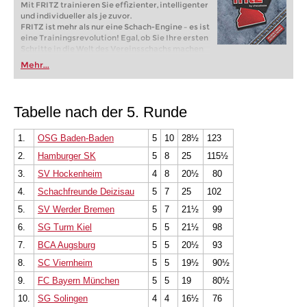
Mit FRITZ trainieren Sie effizienter, intelligenter
und individueller als je zuvor.
FRITZ ist mehr als nur eine Schach-Engine – es ist
eine Trainingsrevolution! Egal, ob Sie Ihre ersten
Schritte in die Welt des Vereinsschachs machen
oder bereits auf Turnierniveau spielen: Mit
Mehr...
FRITZ trainieren Sie effizienter, intelligenter und
individueller als je zuvor.
Tabelle nach der 5. Runde
1.
OSG Baden-Baden
5
10
28½
123
2.
Hamburger SK
5
8
25
115½
3.
SV Hockenheim
4
8
20½
80
4.
Schachfreunde Deizisau
5
7
25
102
5.
SV Werder Bremen
5
7
21½
99
6.
SG Turm Kiel
5
5
21½
98
7.
BCA Augsburg
5
5
20½
93
8.
SC Viernheim
5
5
19½
90½
9.
FC Bayern München
5
5
19
80½
10.
SG Solingen
4
4
16½
76