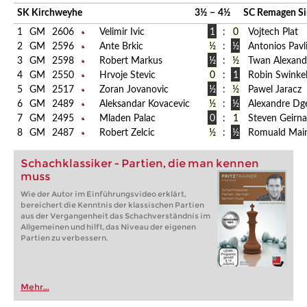
SK Kirchweyhe
3½
−
4½
SC Remagen Si
1
GM
2606
Velimir Ivic
1
:
0
Vojtech Plat
2
GM
2596
Ante Brkic
½
:
½
Antonios Pavli
3
GM
2598
Robert Markus
½
:
½
Twan Alexand
4
GM
2550
Hrvoje Stevic
0
:
1
Robin Swinke
5
GM
2517
Zoran Jovanovic
½
:
½
Pawel Jaracz
6
GM
2489
Aleksandar Kovacevic
½
:
½
Alexandre Dg
7
GM
2495
Mladen Palac
0
:
1
Steven Geirna
8
GM
2487
Robert Zelcic
½
:
½
Romuald Mai
Schachklassiker - Partien, die man kennen
muss
Wie der Autor im Einführungsvideo erklärt,
bereichert die Kenntnis der klassischen Partien
aus der Vergangenheit das Schachverständnis im
Allgemeinen und hilft, das Niveau der eigenen
Partien zu verbessern.
Mehr...