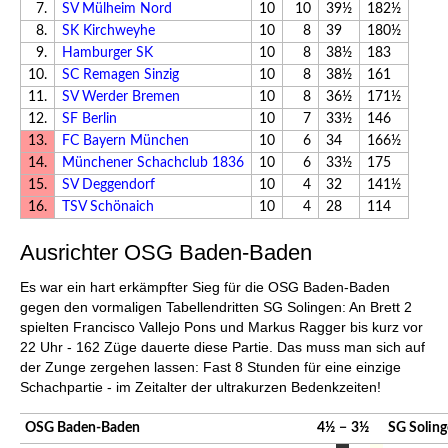
7.
SV Mülheim Nord
10
10
39½
182½
8.
SK Kirchweyhe
10
8
39
180½
9.
Hamburger SK
10
8
38½
183
10.
SC Remagen Sinzig
10
8
38½
161
11.
SV Werder Bremen
10
8
36½
171½
12.
SF Berlin
10
7
33½
146
13.
FC Bayern München
10
6
34
166½
14.
Münchener Schachclub 1836
10
6
33½
175
15.
SV Deggendorf
10
4
32
141½
16.
TSV Schönaich
10
4
28
114
Ausrichter OSG Baden-Baden
Es war ein hart erkämpfter Sieg für die OSG Baden-Baden
gegen den vormaligen Tabellendritten SG Solingen: An Brett 2
spielten Francisco Vallejo Pons und Markus Ragger bis kurz vor
22 Uhr - 162 Züge dauerte diese Partie. Das muss man sich auf
der Zunge zergehen lassen: Fast 8 Stunden für eine einzige
Schachpartie - im Zeitalter der ultrakurzen Bedenkzeiten!
OSG Baden-Baden
4½
−
3½
SG Solin