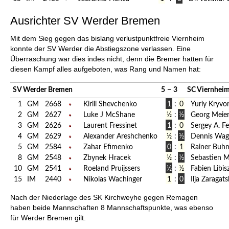
Ausrichter SV Werder Bremen
Mit dem Sieg gegen das bislang verlustpunktfreie Viernheim
konnte der SV Werder die Abstiegszone verlassen. Eine
Überraschung war dies indes nicht, denn die Bremer hatten für
diesen Kampf alles aufgeboten, was Rang und Namen hat:
SV Werder Bremen
5
−
3
SC Viernhei
1
GM
2668
Kirill Shevchenko
1
:
0
Yuriy Kryvo
2
GM
2627
Luke J McShane
½
:
½
Georg Meie
3
GM
2626
Laurent Fressinet
1
:
0
Sergey A. F
4
GM
2629
Alexander Areshchenko
½
:
½
Dennis Wag
5
GM
2584
Zahar Efimenko
0
:
1
Rainer Buh
8
GM
2548
Zbynek Hracek
½
:
½
Sebastien 
10
GM
2541
Roeland Pruijssers
½
:
½
Fabien Libis
15
IM
2440
Nikolas Wachinger
1
:
0
Ilja Zaragats
Nach der Niederlage des SK Kirchweyhe gegen Remagen
haben beide Mannschaften 8 Mannschaftspunkte, was ebenso
für Werder Bremen gilt.