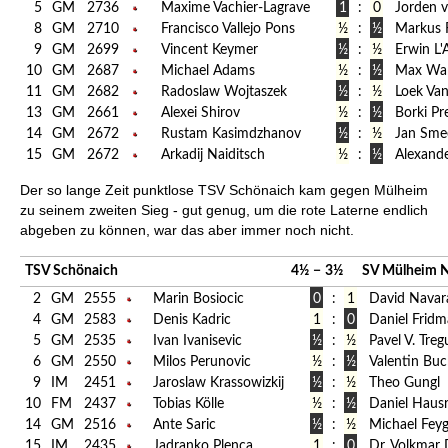
5
GM
2736
Maxime Vachier-Lagrave
1
:
0
Jorden v
8
GM
2710
Francisco Vallejo Pons
½
:
½
Markus 
9
GM
2699
Vincent Keymer
½
:
½
Erwin L'
10
GM
2687
Michael Adams
½
:
½
Max Wa
11
GM
2682
Radoslaw Wojtaszek
½
:
½
Loek Va
13
GM
2661
Alexei Shirov
½
:
½
Borki Pr
14
GM
2672
Rustam Kasimdzhanov
½
:
½
Jan Sme
15
GM
2672
Arkadij Naiditsch
½
:
½
Alexand
Der so lange Zeit punktlose TSV Schönaich kam gegen Mülheim
zu seinem zweiten Sieg - gut genug, um die rote Laterne endlich
abgeben zu können, war das aber immer noch nicht.
TSV Schönaich
4½
−
3½
SV Mülheim 
2
GM
2555
Marin Bosiocic
0
:
1
David Navar
4
GM
2583
Denis Kadric
1
:
0
Daniel Frid
5
GM
2535
Ivan Ivanisevic
½
:
½
Pavel V. Tre
6
GM
2550
Milos Perunovic
½
:
½
Valentin Buc
9
IM
2451
Jaroslaw Krassowizkij
½
:
½
Theo Gungl
10
FM
2437
Tobias Kölle
½
:
½
Daniel Haus
14
GM
2516
Ante Saric
½
:
½
Michael Feyg
15
IM
2435
Jadranko Plenca
1
:
0
Dr. Volkmar 