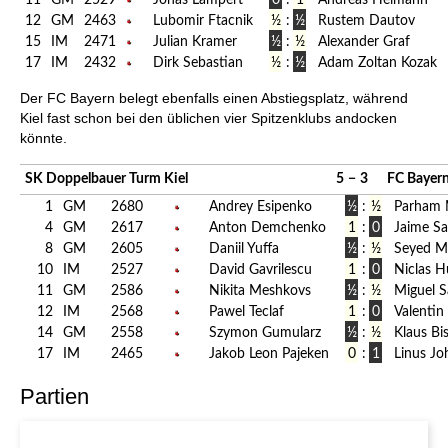
11
GM
2529
Jonas Lampert
0
:
1
Andreas Heimann
12
GM
2463
Lubomir Ftacnik
½
:
½
Rustem Dautov
15
IM
2471
Julian Kramer
½
:
½
Alexander Graf
17
IM
2432
Dirk Sebastian
½
:
½
Adam Zoltan Kozak
Der FC Bayern belegt ebenfalls einen Abstiegsplatz, während
Kiel fast schon bei den üblichen vier Spitzenklubs andocken
könnte.
SK Doppelbauer Turm Kiel
5
−
3
FC Bayer
1
GM
2680
Andrey Esipenko
½
:
½
Parham 
4
GM
2617
Anton Demchenko
1
:
0
Jaime Sa
8
GM
2605
Daniil Yuffa
½
:
½
Seyed M
10
IM
2527
David Gavrilescu
1
:
0
Niclas 
11
GM
2586
Nikita Meshkovs
½
:
½
Miguel S
12
IM
2568
Pawel Teclaf
1
:
0
Valentin
14
GM
2558
Szymon Gumularz
½
:
½
Klaus Bi
17
IM
2465
Jakob Leon Pajeken
0
:
1
Linus Jo
Partien