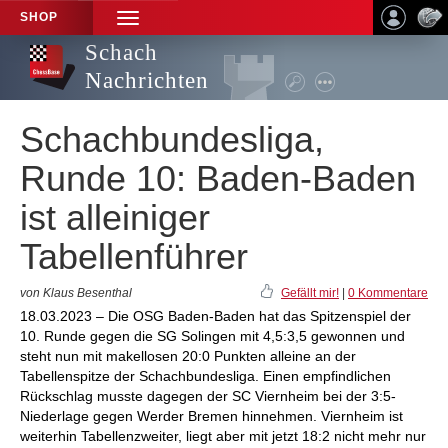
SHOP
TOGGLE
NAVIGATION
Schach
Nachrichten
Schachbundesliga,
Runde 10: Baden-Baden
ist alleiniger
Tabellenführer
von Klaus Besenthal
Gefällt mir!
|
0 Kommentare
18.03.2023 – Die OSG Baden-Baden hat das Spitzenspiel der
10. Runde gegen die SG Solingen mit 4,5:3,5 gewonnen und
steht nun mit makellosen 20:0 Punkten alleine an der
Tabellenspitze der Schachbundesliga. Einen empfindlichen
Rückschlag musste dagegen der SC Viernheim bei der 3:5-
Niederlage gegen Werder Bremen hinnehmen. Viernheim ist
weiterhin Tabellenzweiter, liegt aber mit jetzt 18:2 nicht mehr nur