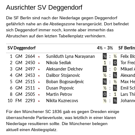
Ausrichter SV Deggendorf
Die SF Berlin sind nach der Niederlage gegen Deggendorf
gefährlich nahe an die Abstiegszone herangerückt. Dort befindet
sich Deggendorf immer noch, konnte aber immerhin das
Abrutschen auf den letzten Tabellenplatz verhindern.
SV Deggendorf
4½
−
3½
SF Berlin
1
GM
2664
Sunilduth Lyna Narayanan
½
:
½
Felix B
2
GM
2450
Nikola Sedlak
1
:
0
Tor Fre
3
GM
2497
Aleksander Delchev
1
:
0
Mikael
4
GM
2453
Dalibor Stojanovic
½
:
½
Alexand
5
GM
2515
Boban Bogosavljevic
½
:
½
Max He
6
GM
2511
Dusan Popovic
½
:
½
Emil S
8
GM
2505
Martin Petrov
0
:
1
Lars Th
10
FM
2293
Nikita Kuznecovs
½
:
½
Johanne
Für den Münchener SC 1836 gab es gegen Dresden einige
überraschende Partieverluste, was letztlich in einer klaren
Niederlage resultieren sollte. Die Münchener belegen
aktuell einen Abstiegsplatz.