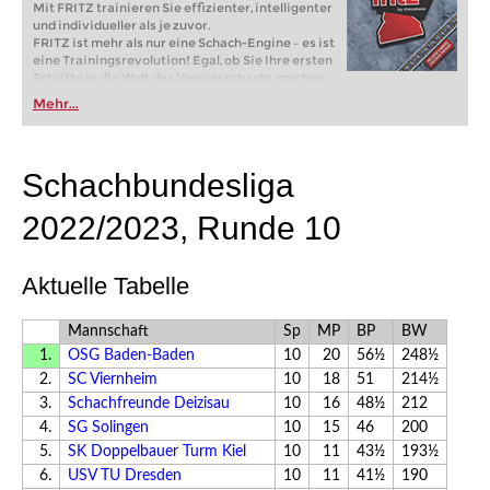
Mit FRITZ trainieren Sie effizienter, intelligenter
und individueller als je zuvor.
FRITZ ist mehr als nur eine Schach-Engine – es ist
eine Trainingsrevolution! Egal, ob Sie Ihre ersten
Schritte in die Welt des Vereinsschachs machen
oder bereits auf Turnierniveau spielen: Mit
Mehr...
FRITZ trainieren Sie effizienter, intelligenter und
individueller als je zuvor.
Schachbundesliga
2022/2023, Runde 10
Aktuelle Tabelle
Mannschaft
Sp
MP
BP
BW
1.
OSG Baden-Baden
10
20
56½
248½
2.
SC Viernheim
10
18
51
214½
3.
Schachfreunde Deizisau
10
16
48½
212
4.
SG Solingen
10
15
46
200
5.
SK Doppelbauer Turm Kiel
10
11
43½
193½
6.
USV TU Dresden
10
11
41½
190