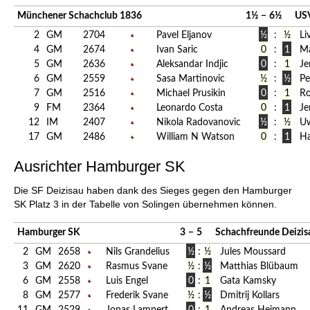
Münchener Schachclub 1836
1½
−
6½
USV
2
GM
2704
Pavel Eljanov
½
:
½
Li
4
GM
2674
Ivan Saric
0
:
1
Ma
5
GM
2636
Aleksandar Indjic
0
:
1
Je
6
GM
2559
Sasa Martinovic
½
:
½
Pe
7
GM
2516
Michael Prusikin
0
:
1
Ro
9
FM
2364
Leonardo Costa
0
:
1
Je
12
IM
2407
Nikola Radovanovic
½
:
½
U
17
GM
2486
William N Watson
0
:
1
H
Ausrichter Hamburger SK
Die SF Deizisau haben dank des Sieges gegen den Hamburger
SK Platz 3 in der Tabelle von Solingen übernehmen können.
Hamburger SK
3
−
5
Schachfreunde Deizis
2
GM
2658
Nils Grandelius
½
:
½
Jules Moussard
3
GM
2620
Rasmus Svane
½
:
½
Matthias Blübaum
6
GM
2558
Luis Engel
0
:
1
Gata Kamsky
8
GM
2577
Frederik Svane
½
:
½
Dmitrij Kollars