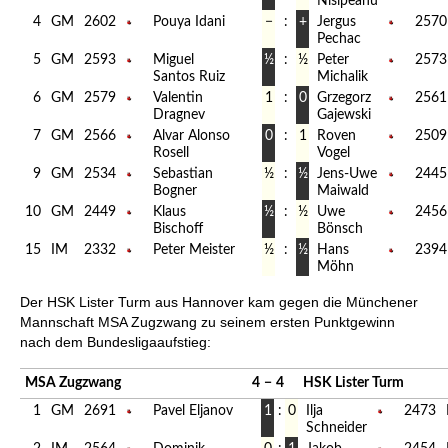
Nisipeanu
4
GM
2602
Pouya Idani
−
:
+
Jergus
2570
Pechac
5
GM
2593
Miguel
½
:
½
Peter
2573
Santos Ruiz
Michalik
6
GM
2579
Valentin
1
:
0
Grzegorz
2561
Dragnev
Gajewski
7
GM
2566
Alvar Alonso
0
:
1
Roven
2509
Rosell
Vogel
9
GM
2534
Sebastian
½
:
½
Jens-Uwe
2445
Bogner
Maiwald
10
GM
2449
Klaus
½
:
½
Uwe
2456
Bischoff
Bönsch
15
IM
2332
Peter Meister
½
:
½
Hans
2394
Möhn
Der HSK Lister Turm aus Hannover kam gegen die Münchener
Mannschaft MSA Zugzwang zu seinem ersten Punktgewinn
nach dem Bundesligaaufstieg:
MSA Zugzwang
4
−
4
HSK Lister Turm
1
GM
2691
Pavel Eljanov
1
:
0
Ilja
2473
Schneider