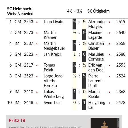
SC Heimbach-
4½
−
3½
SC Ötigheim
Weis-Neuwied
1
GM
2543
Leon Livaic
½
:
½
Alexander
2619
Motylev
2
GM
2573
Martin
½
:
½
Maxime
2640
Krämer
Lagarde
4
IM
2537
Martin
½
:
½
Christian
2558
Neugebauer
Bauer
5
GM
2523
Jan Krejci
1
:
0
Matthieu
2588
Cornette
6
GM
2517
Tomas
½
:
½
Erik Van
2553
Polak
den Doel
8
GM
2523
Jorge Joao
½
:
½
Pierre
2524
Viterbo
Laurent-
Ferreira
Paoli
9
IM
2410
Lukas
1
:
0
Marco
2368
Winterberg
Riehle
10
IM
2448
Sven Tica
0
:
1
Hing Ting
2473
Lai
Fritz 19
Angreifer, Feigling, Schwindler oder Endspiel-