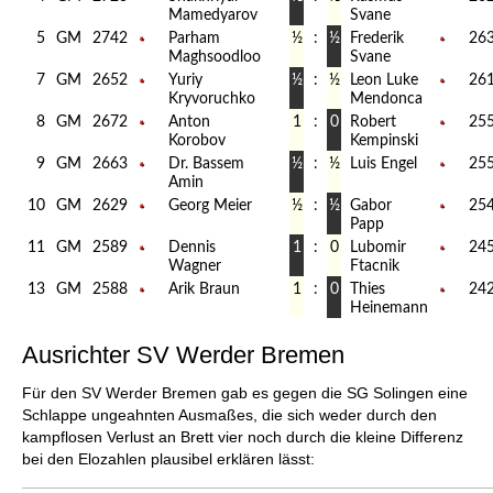
Mamedyarov
Svane
5
GM
2742
Parham
½
:
½
Frederik
26
Maghsoodloo
Svane
7
GM
2652
Yuriy
½
:
½
Leon Luke
26
Kryvoruchko
Mendonca
8
GM
2672
Anton
1
:
0
Robert
25
Korobov
Kempinski
9
GM
2663
Dr. Bassem
½
:
½
Luis Engel
25
Amin
10
GM
2629
Georg Meier
½
:
½
Gabor
25
Papp
11
GM
2589
Dennis
1
:
0
Lubomir
24
Wagner
Ftacnik
13
GM
2588
Arik Braun
1
:
0
Thies
24
Heinemann
Ausrichter SV Werder Bremen
Für den SV Werder Bremen gab es gegen die SG Solingen eine
Schlappe ungeahnten Ausmaßes, die sich weder durch den
kampflosen Verlust an Brett vier noch durch die kleine Differenz
bei den Elozahlen plausibel erklären lässt: