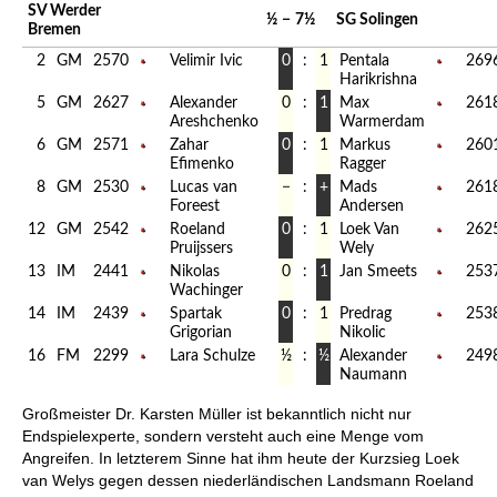
SV Werder
½
−
7½
SG Solingen
Bremen
2
GM
2570
Velimir Ivic
0
:
1
Pentala
269
Harikrishna
5
GM
2627
Alexander
0
:
1
Max
261
Areshchenko
Warmerdam
6
GM
2571
Zahar
0
:
1
Markus
260
Efimenko
Ragger
8
GM
2530
Lucas van
−
:
+
Mads
261
Foreest
Andersen
12
GM
2542
Roeland
0
:
1
Loek Van
262
Pruijssers
Wely
13
IM
2441
Nikolas
0
:
1
Jan Smeets
253
Wachinger
14
IM
2439
Spartak
0
:
1
Predrag
253
Grigorian
Nikolic
16
FM
2299
Lara Schulze
½
:
½
Alexander
249
Naumann
Großmeister Dr. Karsten Müller ist bekanntlich nicht nur
Endspielexperte, sondern versteht auch eine Menge vom
Angreifen. In letzterem Sinne hat ihm heute der Kurzsieg Loek
van Welys gegen dessen niederländischen Landsmann Roeland