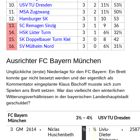
10.
USV TU Dresden
3
2
11½
53½
11.
MSA Zugzwang
3
2
11½
50½
12.
Hamburger SK
3
1
10
53
13.
SC Remagen Sinzig
3
1
9
36
14.
HSK Lister Turm
3
1
6½
32½
15.
SK Doppelbauer Turm Kiel
3
0
8
42
16.
SV Mülheim Nord
3
0
6½
31½
Ausrichter FC Bayern München
Unglückliche (erste) Niederlage für den FC Bayern: Ein Brett
konnte gar nicht besetzt werden und der eigentlich als
Kommentator eingeplante Klaus Bischoff musste sich zum
Spielen ans Brett setzen. War das vielleicht den winterlichen
Witterungsverhältnissen in der bayerischen Landeshauptstadt
geschuldet?
FC Bayern
3½
−
4½
USV TU Dresden
München
3
GM
2614
Niclas
½
:
½
Liviu-
2587
Huschenbeth
Dieter