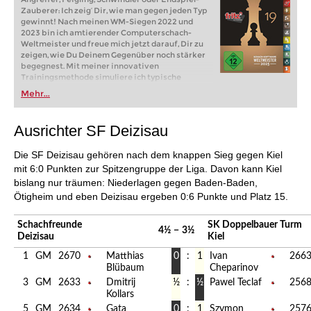
Zauberer: Ich zeig‘ Dir, wie man gegen jeden Typ
gewinnt! Nach meinen WM-Siegen 2022 und
2023 bin ich amtierender Computerschach-
Weltmeister und freue mich jetzt darauf, Dir zu
zeigen, wie Du Deinem Gegenüber noch stärker
begegnest. Mit meiner innovativen
Trainingsmethode simuliere ich typische
Spieler-Persönlichkeiten, die Du aus Turnieren
Mehr...
und Onlineschach kennst: forsche Angreifer,
vorsichtige Feiglinge, lahme Passivspieler, aber
wie gewinnt man gegen sie? Dein Fritz zeigt Dir
Ausrichter SF Deizisau
wie es geht! Und für schöne Angriffe,
Kombinationen oder Opfer gibt es die neuen
Die SF Deizisau gehören nach dem knappen Sieg gegen Kiel
ChessBase Cards als Belohnung für Dich.
mit 6:0 Punkten zur Spitzengruppe der Liga. Davon kann Kiel
bislang nur träumen: Niederlagen gegen Baden-Baden,
Ötigheim und eben Deizisau ergeben 0:6 Punkte und Platz 15.
Schachfreunde
SK Doppelbauer Turm
4½
−
3½
Deizisau
Kiel
1
GM
2670
Matthias
0
:
1
Ivan
266
Blübaum
Cheparinov
3
GM
2633
Dmitrij
½
:
½
Pawel Teclaf
256
Kollars
5
GM
2634
Gata
0
:
1
Szymon
257