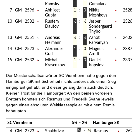
Kamsky
Gumularz
7
GM
2596
Abhijeet
1
:
0
Nikita
252
Gupta
Meshkovs
10
GM
2582
Rustem
½
:
½
Jesper
252
Dautov
Sondergaard
Thybo
13
GM
2551
Andreas
½
:
½
Ashot
240
Heimann
Parvanyan
14
GM
2523
Alexander
1
:
0
Magnus
238
Graf
Arndt
15
GM
2532
Michal
1
:
0
Daniel
233
Krasenkow
Kopylov
Der Meisterschaftsanwärter SC Viernheim hatte gegen den
Hamburger SK mit Sicherheit nichts anderes als einen Sieg
eingeplant gehabt, und dieser gelang dann auch deutlich.
Kleiner Trost für die Hamburger: An den beiden vorderen
Brettern konnten sich Rasmus und Frederik Svane jeweils
gegen einen absoluten Weltklassespieler mit einem Remis
behaupten.
SC Viernheim
5½
−
2½
Hamburger SK
4
GM
2723
Shakhriyar
½
:
½
Rasmus
26