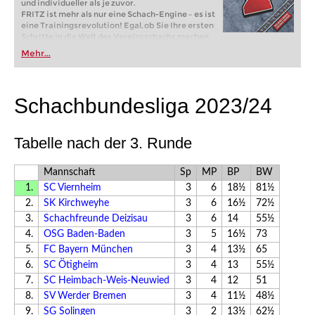
und individueller als je zuvor.
FRITZ ist mehr als nur eine Schach-Engine – es ist
eine Trainingsrevolution! Egal, ob Sie Ihre ersten
Schritte in die Welt des Vereinsschachs machen
oder bereits auf Turnierniveau spielen: Mit
Mehr...
FRITZ trainieren Sie effizienter, intelligenter und
individueller als je zuvor.
Schachbundesliga 2023/24
Tabelle nach der 3. Runde
Mannschaft
Sp
MP
BP
BW
1.
SC Viernheim
3
6
18½
81½
2.
SK Kirchweyhe
3
6
16½
72½
3.
Schachfreunde Deizisau
3
6
14
55½
4.
OSG Baden-Baden
3
5
16½
73
5.
FC Bayern München
3
4
13½
65
6.
SC Ötigheim
3
4
13
55½
7.
SC Heimbach-Weis-Neuwied
3
4
12
51
8.
SV Werder Bremen
3
4
11½
48½
9.
SG Solingen
3
2
13½
62½