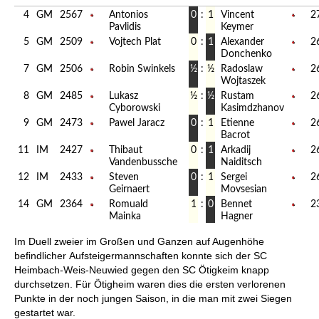
4
GM
2567
Antonios
0
:
1
Vincent
2
Pavlidis
Keymer
5
GM
2509
Vojtech Plat
0
:
1
Alexander
2
Donchenko
7
GM
2506
Robin Swinkels
½
:
½
Radoslaw
2
Wojtaszek
8
GM
2485
Lukasz
½
:
½
Rustam
2
Cyborowski
Kasimdzhanov
9
GM
2473
Pawel Jaracz
0
:
1
Etienne
2
Bacrot
11
IM
2427
Thibaut
0
:
1
Arkadij
2
Vandenbussche
Naiditsch
12
IM
2433
Steven
0
:
1
Sergei
2
Geirnaert
Movsesian
14
GM
2364
Romuald
1
:
0
Bennet
2
Mainka
Hagner
Im Duell zweier im Großen und Ganzen auf Augenhöhe
befindlicher Aufsteigermannschaften konnte sich der SC
Heimbach-Weis-Neuwied gegen den SC Ötigkeim knapp
durchsetzen. Für Ötigheim waren dies die ersten verlorenen
Punkte in der noch jungen Saison, in die man mit zwei Siegen
gestartet war.