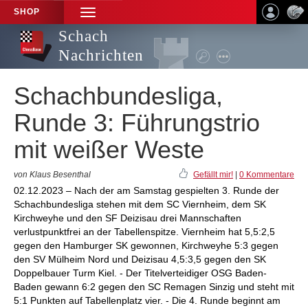
SHOP
TOGGLE
NAVIGATION
Schach
Nachrichten
Schachbundesliga,
Runde 3: Führungstrio
mit weißer Weste
von Klaus Besenthal
Gefällt mir!
|
0 Kommentare
02.12.2023 – Nach der am Samstag gespielten 3. Runde der
Schachbundesliga stehen mit dem SC Viernheim, dem SK
Kirchweyhe und den SF Deizisau drei Mannschaften
verlustpunktfrei an der Tabellenspitze. Viernheim hat 5,5:2,5
gegen den Hamburger SK gewonnen, Kirchweyhe 5:3 gegen
den SV Mülheim Nord und Deizisau 4,5:3,5 gegen den SK
Doppelbauer Turm Kiel. - Der Titelverteidiger OSG Baden-
Baden gewann 6:2 gegen den SC Remagen Sinzig und steht mit
5:1 Punkten auf Tabellenplatz vier. - Die 4. Runde beginnt am