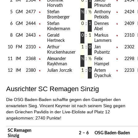
2
IM
2564
Dominik
0
:
1
Jakob
2454
Horvath
Pfreundt
5
GM
2477
Stefan
½
:
½
Anthony
2424
Bromberger
Petkidis
6
GM
2444
Stefan
0
:
1
Dennes
2409
Kindermann
Abel
8
GM
2443
Gerald
0
:
1
Markus
2310
Hertneck
Lammers
10
FM
2310
Arthur
1
:
0
Jan
2302
Kruckenhauser
Pubantz
11
IM
2368
Alexander
½
:
½
Felix
2298
Raykhman
Hampel
12
IM
2380
Julian Jorczik
1
:
0
Artem
2233
Dyachuk
Ausrichter SC Remagen Sinzig
Die OSG Baden-Baden schaffte gegen den Gastgeber den
erwarteten Sieg. Vincent Keymer ist nach seinem Sieg gegen
den Griechen Pavlidis in der Live-Eloliste auf Platz 12
angekommen: 2740 Punkte!
SC Remagen
2
−
6
OSG Baden-Baden
Sinzig