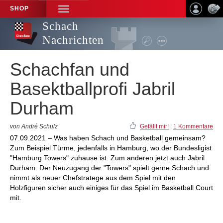
SHOP
TOGGLE
NAVIGATION
Schach
Nachrichten
Schachfan und
Basektballprofi Jabril
Durham
von André Schulz
Gefällt mir!
|
1 Kommentare
07.09.2021 – Was haben Schach und Basketball gemeinsam?
Zum Beispiel Türme, jedenfalls in Hamburg, wo der Bundesligist
"Hamburg Towers" zuhause ist. Zum anderen jetzt auch Jabril
Durham. Der Neuzugang der "Towers" spielt gerne Schach und
nimmt als neuer Chefstratege aus dem Spiel mit den
Holzfiguren sicher auch einiges für das Spiel im Basketball Court
mit.