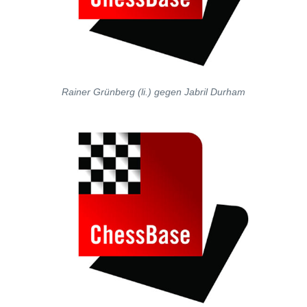
Rainer Grünberg (li.) gegen Jabril Durham