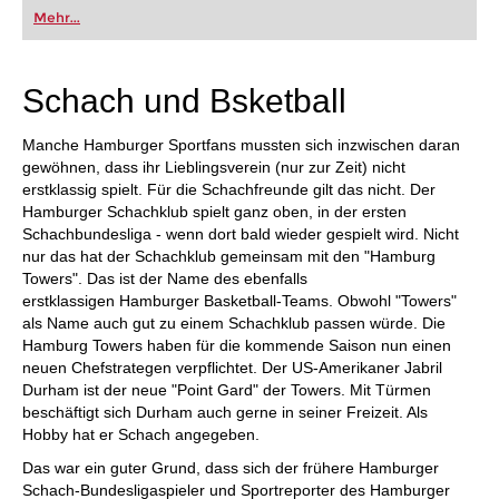
oder bereits auf Turnierniveau spielen: Mit
Mehr...
FRITZ trainieren Sie effizienter, intelligenter und
individueller als je zuvor.
Schach und Bsketball
Manche Hamburger Sportfans mussten sich inzwischen daran
gewöhnen, dass ihr Lieblingsverein (nur zur Zeit) nicht
erstklassig spielt. Für die Schachfreunde gilt das nicht. Der
Hamburger Schachklub spielt ganz oben, in der ersten
Schachbundesliga - wenn dort bald wieder gespielt wird. Nicht
nur das hat der Schachklub gemeinsam mit den "Hamburg
Towers". Das ist der Name des ebenfalls
erstklassigen Hamburger Basketball-Teams. Obwohl "Towers"
als Name auch gut zu einem Schachklub passen würde. Die
Hamburg Towers haben für die kommende Saison nun einen
neuen Chefstrategen verpflichtet. Der US-Amerikaner Jabril
Durham ist der neue "Point Gard" der Towers. Mit Türmen
beschäftigt sich Durham auch gerne in seiner Freizeit. Als
Hobby hat er Schach angegeben.
Das war ein guter Grund, dass sich der frühere Hamburger
Schach-Bundesligaspieler und Sportreporter des Hamburger