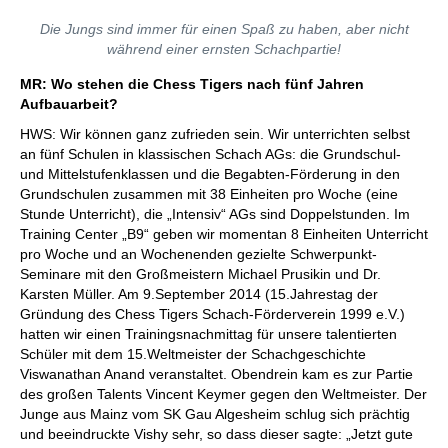
Die Jungs sind immer für einen Spaß zu haben, aber nicht
während einer ernsten Schachpartie!
MR: Wo stehen die Chess Tigers nach fünf Jahren
Aufbauarbeit?
HWS: Wir können ganz zufrieden sein. Wir unterrichten selbst
an fünf Schulen in klassischen Schach AGs: die Grundschul-
und Mittelstufenklassen und die Begabten-Förderung in den
Grundschulen zusammen mit 38 Einheiten pro Woche (eine
Stunde Unterricht), die „Intensiv“ AGs sind Doppelstunden. Im
Training Center „B9“ geben wir momentan 8 Einheiten Unterricht
pro Woche und an Wochenenden gezielte Schwerpunkt-
Seminare mit den Großmeistern Michael Prusikin und Dr.
Karsten Müller. Am 9.September 2014 (15.Jahrestag der
Gründung des Chess Tigers Schach-Förderverein 1999 e.V.)
hatten wir einen Trainingsnachmittag für unsere talentierten
Schüler mit dem 15.Weltmeister der Schachgeschichte
Viswanathan Anand veranstaltet. Obendrein kam es zur Partie
des großen Talents Vincent Keymer gegen den Weltmeister. Der
Junge aus Mainz vom SK Gau Algesheim schlug sich prächtig
und beeindruckte Vishy sehr, so dass dieser sagte: „Jetzt gute