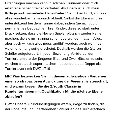
Erfahrungen machen kann in solchen Turnieren oder mich
erfahrene Schachtrainer vertreten. Als Libero ist auch mein
Kollege und Turnierleiter Hans-Dieter Post mit an Bord, so dass
alles wunderbar harmonisch abläuft. Selbst die Eltern sind sehr
unterstützend bei dem Turnier dabei, indem Sie nicht durch
permanentes Beobachten ihrer Kinder, diese so stark unter
Druck setzen, dass die kleinen Spieler plötzlich wieder Fehler
machen, die sie im Training schon überwunden hatten. Alles,
aber auch wirklich alles muss „geübt“ werden, auch wenn es
vielen eher langweilig erscheint. Deshalb wurden die älteren
Schüler aufgefordert, in jeder Beziehung Vorbild bei der
Turnierpremiere der jüngeren Erst- und Zweitklässler zu sein,
welches sie auch super machen - besonders Leo Deppe als
Turnierfavorit mit DWZ 1719.
MR: Was bezwecken Sie mit diesen aufwändigen Vorgehen
einer so strapaziösen Abwicklung der Vereinsmeisterschaft,
und warum lassen Sie die 2.Youth Classic in
Rundenturnieren mit Qualifikation für die nächste Ebene
ablaufen?
HWS: Unsere Grundüberlegungen waren, Wege zu finden, die
der ungeübte und unerfahrenen Schüler an das Turnierschach