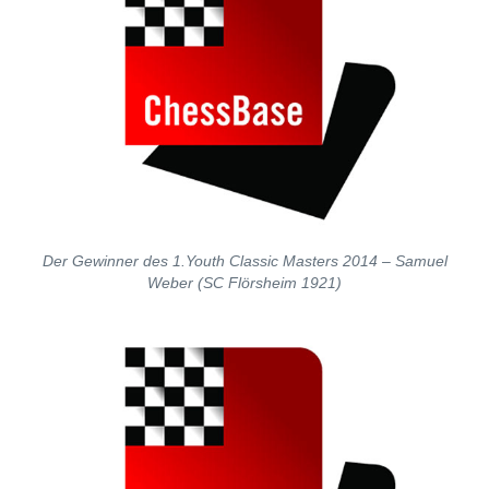
Der Gewinner des 1.Youth Classic Masters 2014 – Samuel
Weber (SC Flörsheim 1921)