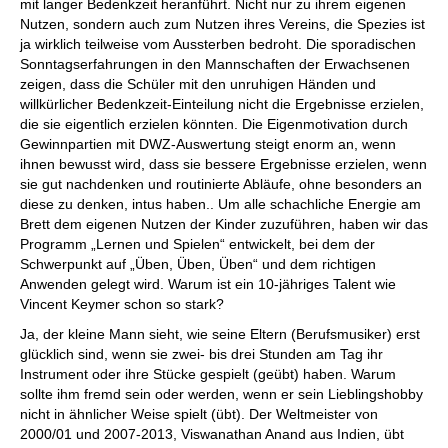
mit langer Bedenkzeit heranführt. Nicht nur zu ihrem eigenen
Nutzen, sondern auch zum Nutzen ihres Vereins, die Spezies ist
ja wirklich teilweise vom Aussterben bedroht. Die sporadischen
Sonntagserfahrungen in den Mannschaften der Erwachsenen
zeigen, dass die Schüler mit den unruhigen Händen und
willkürlicher Bedenkzeit-Einteilung nicht die Ergebnisse erzielen,
die sie eigentlich erzielen könnten. Die Eigenmotivation durch
Gewinnpartien mit DWZ-Auswertung steigt enorm an, wenn
ihnen bewusst wird, dass sie bessere Ergebnisse erzielen, wenn
sie gut nachdenken und routinierte Abläufe, ohne besonders an
diese zu denken, intus haben.. Um alle schachliche Energie am
Brett dem eigenen Nutzen der Kinder zuzuführen, haben wir das
Programm „Lernen und Spielen“ entwickelt, bei dem der
Schwerpunkt auf „Üben, Üben, Üben“ und dem richtigen
Anwenden gelegt wird. Warum ist ein 10-jähriges Talent wie
Vincent Keymer schon so stark?
Ja, der kleine Mann sieht, wie seine Eltern (Berufsmusiker) erst
glücklich sind, wenn sie zwei- bis drei Stunden am Tag ihr
Instrument oder ihre Stücke gespielt (geübt) haben. Warum
sollte ihm fremd sein oder werden, wenn er sein Lieblingshobby
nicht in ähnlicher Weise spielt (übt). Der Weltmeister von
2000/01 und 2007-2013, Viswanathan Anand aus Indien, übt