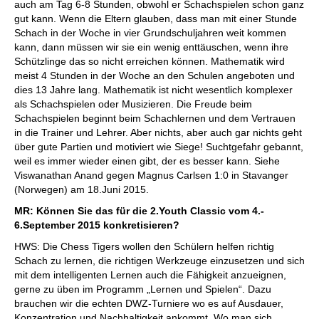
auch am Tag 6-8 Stunden, obwohl er Schachspielen schon ganz
gut kann. Wenn die Eltern glauben, dass man mit einer Stunde
Schach in der Woche in vier Grundschuljahren weit kommen
kann, dann müssen wir sie ein wenig enttäuschen, wenn ihre
Schützlinge das so nicht erreichen können. Mathematik wird
meist 4 Stunden in der Woche an den Schulen angeboten und
dies 13 Jahre lang. Mathematik ist nicht wesentlich komplexer
als Schachspielen oder Musizieren. Die Freude beim
Schachspielen beginnt beim Schachlernen und dem Vertrauen
in die Trainer und Lehrer. Aber nichts, aber auch gar nichts geht
über gute Partien und motiviert wie Siege! Suchtgefahr gebannt,
weil es immer wieder einen gibt, der es besser kann. Siehe
Viswanathan Anand gegen Magnus Carlsen 1:0 in Stavanger
(Norwegen) am 18.Juni 2015.
MR: Können Sie das für die 2.Youth Classic vom 4.-
6.September 2015 konkretisieren?
HWS: Die Chess Tigers wollen den Schülern helfen richtig
Schach zu lernen, die richtigen Werkzeuge einzusetzen und sich
mit dem intelligenten Lernen auch die Fähigkeit anzueignen,
gerne zu üben im Programm „Lernen und Spielen“. Dazu
brauchen wir die echten DWZ-Turniere wo es auf Ausdauer,
Konzentration und Nachhaltigkeit ankommt. Wo man sich