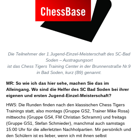
Die Teilnehmer der 1.Jugend-Einzel-Meisterschaft des SC-Bad
Soden – Austragungsort
ist das Chess Tigers Training Center in der Brunnenstraße Nr.9
in Bad Soden, kurz (B9) genannt.
MR: So wie ich das hier sehe, machen Sie das im
Alleingang. Wo sind die Helfer des SC Bad Soden bei ihrer
eigenen und ersten Jugend-Einzel-Meisterschaft?
HWS: Die Runden finden nach den klassischen Chess Tigers
Trainings statt, also montags (Gruppe GS2, Trainer Mike Rosa)
mittwochs (Gruppe GS4, FM Christian Schramm) und freitags
(Gruppe GS1, Stefan Schmieder), manchmal auch samstags
15:00 Uhr für die allerletzten Nachholpartien. Mir persönlich und
den Schülern ist es lieber, wenn ich mit ihnen selbst