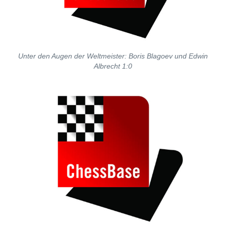
Unter den Augen der Weltmeister: Boris Blagoev und Edwin
Albrecht 1:0