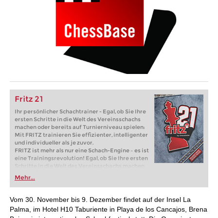
Fritz 21
Ihr persönlicher Schachtrainer - Egal, ob Sie Ihre
ersten Schritte in die Welt des Vereinsschachs
machen oder bereits auf Turnierniveau spielen:
Mit FRITZ trainieren Sie effizienter, intelligenter
und individueller als je zuvor.
FRITZ ist mehr als nur eine Schach-Engine – es ist
eine Trainingsrevolution! Egal, ob Sie Ihre ersten
Schritte in die Welt des Vereinsschachs machen
oder bereits auf Turnierniveau spielen: Mit
Mehr...
FRITZ trainieren Sie effizienter, intelligenter und
individueller als je zuvor.
Vom 30. November bis 9. Dezember findet auf der Insel La
Palma, im Hotel H10 Taburiente in Playa de los Cancajos, Brena