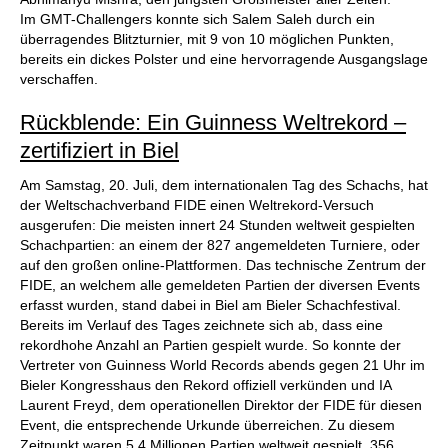
Im GMT-Challengers konnte sich Salem Saleh durch ein
überragendes Blitzturnier, mit 9 von 10 möglichen Punkten,
bereits ein dickes Polster und eine hervorragende Ausgangslage
verschaffen.
Rückblende: Ein Guinness Weltrekord –
zertifiziert in Biel
Am Samstag, 20. Juli, dem internationalen Tag des Schachs, hat
der Weltschachverband FIDE einen Weltrekord-Versuch
ausgerufen: Die meisten innert 24 Stunden weltweit gespielten
Schachpartien: an einem der 827 angemeldeten Turniere, oder
auf den großen online-Plattformen. Das technische Zentrum der
FIDE, an welchem alle gemeldeten Partien der diversen Events
erfasst wurden, stand dabei in Biel am Bieler Schachfestival.
Bereits im Verlauf des Tages zeichnete sich ab, dass eine
rekordhohe Anzahl an Partien gespielt wurde. So konnte der
Vertreter von Guinness World Records abends gegen 21 Uhr im
Bieler Kongresshaus den Rekord offiziell verkünden und IA
Laurent Freyd, dem operationellen Direktor der FIDE für diesen
Event, die entsprechende Urkunde überreichen. Zu diesem
Zeitpunkt waren 5.4 Millionen Partien weltweit gespielt, 356