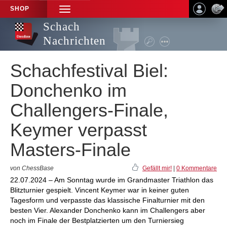
SHOP
TOGGLE
NAVIGATION
Schach
Nachrichten
Schachfestival Biel:
Donchenko im
Challengers-Finale,
Keymer verpasst
Masters-Finale
von ChessBase
Gefällt mir!
|
0 Kommentare
22.07.2024 – Am Sonntag wurde im Grandmaster Triathlon das
Blitzturnier gespielt. Vincent Keymer war in keiner guten
Tagesform und verpasste das klassische Finalturnier mit den
besten Vier. Alexander Donchenko kann im Challengers aber
noch im Finale der Bestplatzierten um den Turniersieg