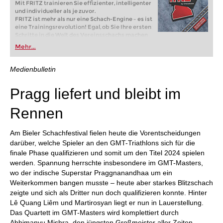
Mit FRITZ trainieren Sie effizienter, intelligenter
und individueller als je zuvor.
FRITZ ist mehr als nur eine Schach-Engine – es ist
eine Trainingsrevolution! Egal, ob Sie Ihre ersten
Schritte in die Welt des Vereinsschachs machen
oder bereits auf Turnierniveau spielen: Mit
Mehr...
FRITZ trainieren Sie effizienter, intelligenter und
individueller als je zuvor.
Medienbulletin
Pragg liefert und bleibt im
Rennen
Am Bieler Schachfestival fielen heute die Vorentscheidungen
darüber, welche Spieler an den GMT-Triathlons sich für die
finale Phase qualifizieren und somit um den Titel 2024 spielen
werden. Spannung herrschte insbesondere im GMT-Masters,
wo der indische Superstar Praggnanandhaa um ein
Weiterkommen bangen musste – heute aber starkes Blitzschach
zeigte und sich als Dritter nun doch qualifizieren konnte. Hinter
Lê Quang Liêm und Martirosyan liegt er nun in Lauerstellung.
Das Quartett im GMT-Masters wird komplettiert durch
Abhimanyu Mishra, den jüngsten Großmeister aller Zeiten.