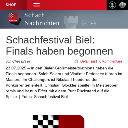
SHOP
TOGGLE
NAVIGATION
Schach
Nachrichten
Schachfestival Biel:
Finals haben begonnen
von ChessBase
Gefällt mir!
|
0 Kommentare
23.07.2025 – In den Bieler Großmeistertriathlons haben die
Finals begonnen. Saleh Salem und Vladimir Fedoseev führen im
Masters. Im Challengers ist Nikolas Theodorou den
Konkurrenten enteilt. Christian Glöckler spielte im Meisteropen
remis und ist nun Elfter mit einem Punt Rückstand auf die
Spitze. | Fotos: Schachfestival Biel