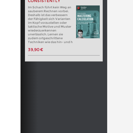
CONSISTENTLY
Im Schach führt kein Weg an
sauberem Rechnen vorbei.
Deshalb ist das verbessern
der Fähigkeit sich Varianten
im Kopf vorzustellen oder
taktische Motive und Muster
wiederzuerkennen
unerlässlich. Lernen sie
zudem ortgeschrittene
Techniken wie das hin- und h
39,90 €