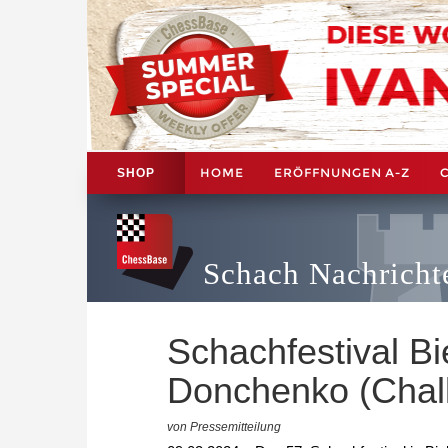
HOME
ERÖFFNUNGEN A-Z
SHOP
Schach Nachricht
Schachfestival B
Donchenko (Chall
von Pressemitteilung