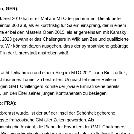
lo; GER):
: Seit 2010 hat er elf Mal am MTO teilgenommen! Die aktuelle
us 960 auf, als er kurzfristig für Salem einsprang, der in einem
zte er bei den Masters Open 2019, als er gemeinsam mit Kamsky
. 2023 gewann er das Challengers in Wijk aan Zee und qualifizierte
ers. Wir können davon ausgehen, dass der sympathische gebürtige
 in der Uhrenstadt anstreben wird!
ch acht Teilnahmen und einem Sieg im MTO 2021 nach Biel zurück,
ossenes Turnier zu bestreiten. Ungeachtet seiner Reife im
gen GMT Challengers könnte der joviale Emirati seine bereits
 um den Eifer seiner jungen Kontrahenten zu besiegen.
o; FRA):
bremst wurde, ist der auf der Insel der Schönheit geborene
ngste französische GM aller Zeiten geworden. Als
ndeutig die Absicht, die Pläne der Favoriten der GMT Challengers
 Biel einen Freibeuter entdecken, der sich als zukünftiger Napoleon