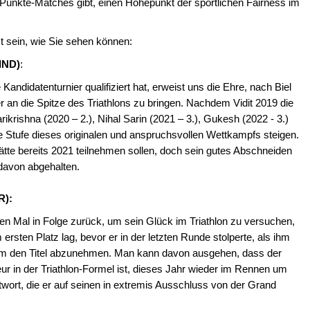
Punkte-Matches gibt, einen Höhepunkt der sportlichen Fairness im
 sein, wie Sie sehen können:
IND)
:
 Kandidatenturnier qualifiziert hat, erweist uns die Ehre, nach Biel
an die Spitze des Triathlons zu bringen. Nachdem Vidit 2019 die
krishna (2020 – 2.), Nihal Sarin (2021 – 3.), Gukesh (2022 - 3.)
ste Stufe dieses originalen und anspruchsvollen Wettkampfs steigen.
te bereits 2021 teilnehmen sollen, doch sein gutes Abschneiden
davon abgehalten.
R):
en Mal in Folge zurück, um sein Glück im Triathlon zu versuchen,
ersten Platz lag, bevor er in der letzten Runde stolperte, als ihm
em den Titel abzunehmen. Man kann davon ausgehen, dass der
ur in der Triathlon-Formel ist, dieses Jahr wieder im Rennen um
twort, die er auf seinen in extremis Ausschluss von der Grand