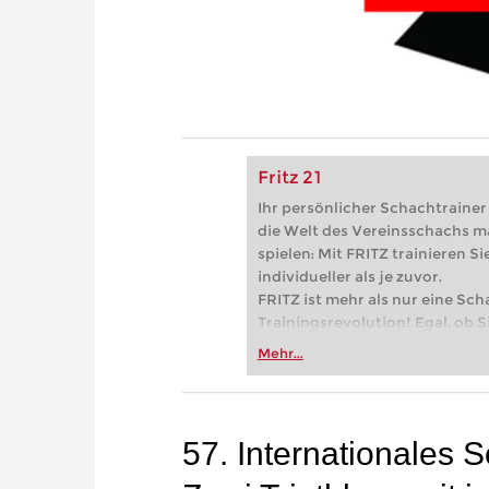
Fritz 21
Ihr persönlicher Schachtrainer -
die Welt des Vereinsschachs m
spielen: Mit FRITZ trainieren Sie
individueller als je zuvor.
FRITZ ist mehr als nur eine Sch
Trainingsrevolution! Egal, ob Si
Vereinsschachs machen oder ber
Mehr...
FRITZ trainieren Sie effizienter,
zuvor.
57. Internationales 