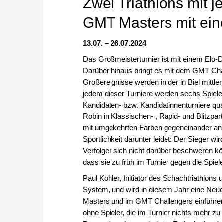
Zwei Triathlons mit j
GMT Masters mit eine
13.07. – 26.07.2024
Das Großmeisterturnier ist mit einem Elo-D
Darüber hinaus bringt es mit dem GMT Chal
Großereignisse werden in der in Biel mittle
jedem dieser Turniere werden sechs Spieler
Kandidaten- bzw. Kandidatinnenturniere qua
Robin in Klassischen- , Rapid- und Blitzpar
mit umgekehrten Farben gegeneinander ant
Sportlichkeit darunter leidet: Der Sieger wir
Verfolger sich nicht darüber beschweren k
dass sie zu früh im Turnier gegen die Spie
Paul Kohler, Initiator des Schachtriathlons 
System, und wird in diesem Jahr eine Neu
Masters und im GMT Challengers einführen:
ohne Spieler, die im Turnier nichts mehr zu