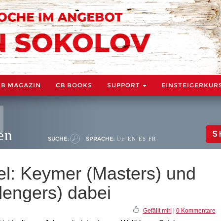
CB MAGAZIN
CB BOOKS
SUPPORT
EINSTEIGERKUR
en
S
SUCHE:
SPRACHE:
DE
EN
ES
FR
iel: Keymer (Masters) und
engers) dabei
Gefällt mir!
|
0 Kommentare