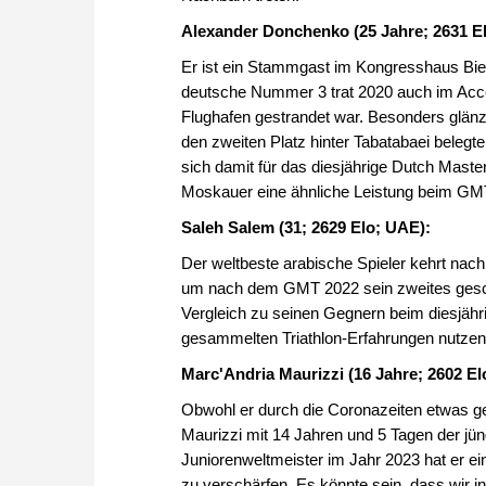
Alexander Donchenko (25 Jahre; 2631 E
Er ist ein Stammgast im Kongresshaus Biel
deutsche Nummer 3 trat 2020 auch im Accent
Flughafen gestrandet war. Besonders glän
den zweiten Platz hinter Tabatabaei belegte
sich damit für das diesjährige Dutch Mast
Moskauer eine ähnliche Leistung beim GMT
Saleh Salem (31; 2629 Elo; UAE):
Der weltbeste arabische Spieler kehrt na
um nach dem GMT 2022 sein zweites geschl
Vergleich zu seinen Gegnern beim diesjähri
gesammelten Triathlon-Erfahrungen nutzen,
Marc'Andria Maurizzi (16 Jahre; 2602 El
Obwohl er durch die Coronazeiten etwas ge
Maurizzi mit 14 Jahren und 5 Tagen der jü
Juniorenweltmeister im Jahr 2023 hat er ei
zu verschärfen. Es könnte sein, dass wir in