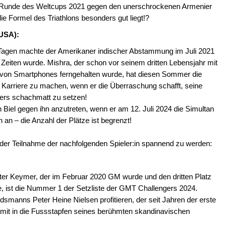
r 3. Runde des Weltcups 2021 gegen den unerschrockenen Armenier
ie Formel des Triathlons besonders gut liegt!?
 USA):
 Tagen machte der Amerikaner indischer Abstammung im Juli 2021
 Zeiten wurde. Mishra, der schon vor seinem dritten Lebensjahr mit
 von Smartphones ferngehalten wurde, hat diesen Sommer die
r Karriere zu machen, wenn er die Überraschung schafft, seine
ers schachmatt zu setzen!
Biel gegen ihn anzutreten, wenn er am 12. Juli 2024 die Simultan
h an – die Anzahl der Plätze ist begrenzt!
 der Teilnahme der nachfolgenden Spieler:in spannend zu werden:
ter Keymer, der im Februar 2020 GM wurde und den dritten Platz
e, ist die Nummer 1 der Setzliste der GMT Challengers 2024.
dsmanns Peter Heine Nielsen profitieren, der seit Jahren der erste
mit in die Fussstapfen seines berühmten skandinavischen