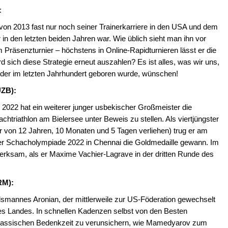
:
 von 2013 fast nur noch seiner Trainerkarriere in den USA und dem
in den letzten beiden Jahren war. Wie üblich sieht man ihn vor
Präsenzturnier – höchstens in Online-Rapidturnieren lässt er die
d sich diese Strategie erneut auszahlen? Es ist alles, was wir uns,
 der im letzten Jahrhundert geboren wurde, wünschen!
UZB):
2022 hat ein weiterer junger usbekischer Großmeister die
htriathlon am Bielersee unter Beweis zu stellen. Als viertjüngster
ter von 12 Jahren, 10 Monaten und 5 Tagen verliehen) trug er am
i der Schacholympiade 2022 in Chennai die Goldmedaille gewann. Im
erksam, als er Maxime Vachier-Lagrave in der dritten Runde des
RM):
smannes Aronian, der mittlerweile zur US-Föderation gewechselt
nes Landes. In schnellen Kadenzen selbst von den Besten
er klassischen Bedenkzeit zu verunsichern, wie Mamedyarov zum