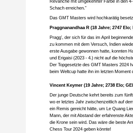
Revanche mit umgekehrter Farbe in den 4-
Schach erreichen."
Das GMT Masters wird hochkarätig besetzt
Praggnanandhaa R (18 Jahre; 2747 Elo; 
Pragg', der sich für das im April beginnende
zu kommen mit dem Versuch, Indien wieder 
erste Ausgabe gewonnen hatte, konnten Hari
und Erigaisi (2023 - 4.) nicht auf die höch
Der Topgesetzte des GMT Masters 2024 hät
beim Weltcup hatte ihn im letzten Moment 
Vincent Keymer (19 Jahre; 2738 Elo; GE
Der junge Deutsche kehrt bereits zum fünft
wo er letztes Jahr zwischenzeitlich auf dem 
ein Remis gereicht hätte, um Le Quang Li
Mann, der mit Abstand der erfahrenste Akte
die Krone sein wird. Das wäre die beste An
Chess Tour 2024 geben könnte!