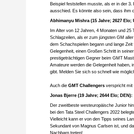
Beispiel feststellen musste, als er in de
ausschied. Es könnte also sein, dass ihm d
Abhimanyu Mishra (15 Jahre; 2627 Elo;
Im Alter von 12 Jahren, 4 Monaten und 25
Schlagzeilen, als er zum jüngsten GM aller
dem Schachspielen begann und lange Zeit
Gelegenheit, einen Großen Schritt in seine
prestigeträchtigen Gegner beim GMT Mast
Amateure werden die Gelegenheit haben, in 
gibt. Melden Sie sich so schnell wie möglic
Auch die
GMT Challengers
verspricht mit
Jonas Bjerre (19 Jahre; 2644 Elo; DEN):
Der zweitbeste westeuropäische Junior hin
bei den Tata Steel Challengers 2022 belegt
Vielleicht kann er von den Tipps seines Lan
Sekundant von Magnus Carlsen ist, und da
Nachbarn treten!