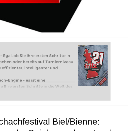
 Egal, ob Sie Ihre ersten Schritte in
achen oder bereits auf Turnierniveau
 effizienter, intelligenter und
ach-Engine – es ist eine
e Ihre ersten Schritte in die Welt des
eits auf Turnierniveau spielen: Mit
 intelligenter und individueller als je
Schachfestival Biel/Bienne: