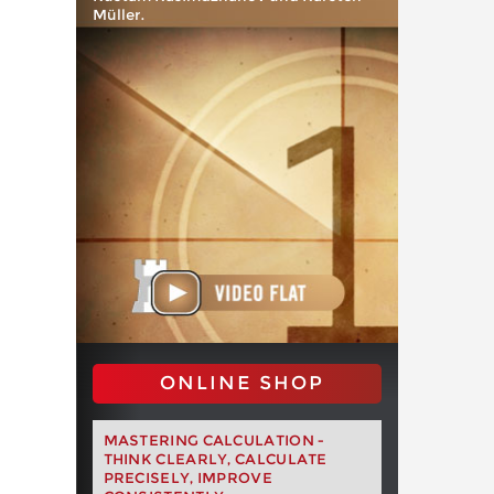
Müller.
ONLINE SHOP
MASTERING CALCULATION -
THINK CLEARLY, CALCULATE
PRECISELY, IMPROVE