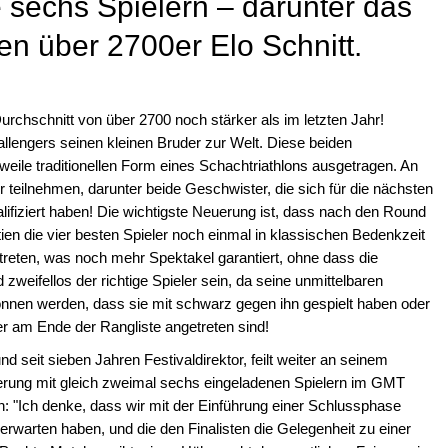
e sechs Spielern – darunter das
n über 2700er Elo Schnitt.
urchschnitt von über 2700 noch stärker als im letzten Jahr!
lengers seinen kleinen Bruder zur Welt. Diese beiden
rweile traditionellen Form eines Schachtriathlons ausgetragen. An
 teilnehmen, darunter beide Geschwister, die sich für die nächsten
lifiziert haben! Die wichtigste Neuerung ist, dass nach den Round
tien die vier besten Spieler noch einmal in klassischen Bedenkzeit
reten, was noch mehr Spektakel garantiert, ohne dass die
d zweifellos der richtige Spieler sein, da seine unmittelbaren
önnen werden, dass sie mit schwarz gegen ihn gespielt haben oder
ler am Ende der Rangliste angetreten sind!
und seit sieben Jahren Festivaldirektor, feilt weiter an seinem
erung mit gleich zweimal sechs eingeladenen Spielern im GMT
 "Ich denke, dass wir mit der Einführung einer Schlussphase
 erwarten haben, und die den Finalisten die Gelegenheit zu einer