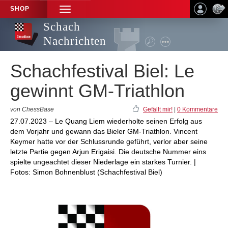
SHOP
TOGGLE
NAVIGATION
Schach
Nachrichten
Schachfestival Biel: Le
gewinnt GM-Triathlon
von ChessBase
Gefällt mir!
|
0 Kommentare
27.07.2023 – Le Quang Liem wiederholte seinen Erfolg aus
dem Vorjahr und gewann das Bieler GM-Triathlon. Vincent
Keymer hatte vor der Schlussrunde geführt, verlor aber seine
letzte Partie gegen Arjun Erigaisi. Die deutsche Nummer eins
spielte ungeachtet dieser Niederlage ein starkes Turnier. |
Fotos: Simon Bohnenblust (Schachfestival Biel)