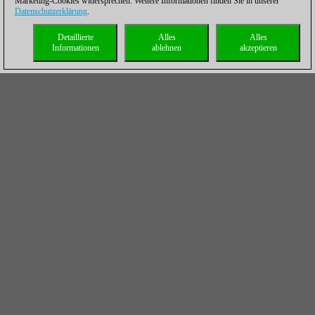
Marketing-Cookies widersprechen. Weitere Informationen finden Sie in unserer
Datenschutzerklärung
.
Detaillierte
Alles
Alles
Informationen
ablehnen
akzeptieren