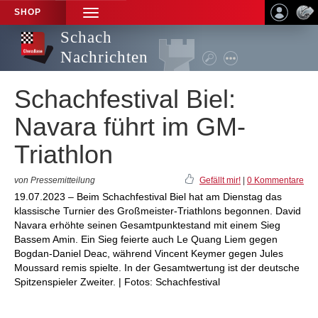
SHOP
TOGGLE
NAVIGATION
Schach
Nachrichten
Schachfestival Biel:
Navara führt im GM-
Triathlon
von Pressemitteilung
Gefällt mir!
|
0 Kommentare
19.07.2023 – Beim Schachfestival Biel hat am Dienstag das
klassische Turnier des Großmeister-Triathlons begonnen. David
Navara erhöhte seinen Gesamtpunktestand mit einem Sieg
Bassem Amin. Ein Sieg feierte auch Le Quang Liem gegen
Bogdan-Daniel Deac, während Vincent Keymer gegen Jules
Moussard remis spielte. In der Gesamtwertung ist der deutsche
Spitzenspieler Zweiter. | Fotos: Schachfestival