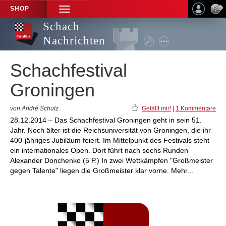
SHOP
TOGGLE
NAVIGATION
Schach
Nachrichten
Schachfestival
Groningen
von André Schulz
Gefällt mir!
|
1 Kommentare
28.12.2014 – Das Schachfestival Groningen geht in sein 51.
Jahr. Noch älter ist die Reichsuniversität von Groningen, die ihr
400-jähriges Jubiläum feiert. Im Mittelpunkt des Festivals steht
ein internationales Open. Dort führt nach sechs Runden
Alexander Donchenko (5 P.) In zwei Wettkämpfen "Großmeister
gegen Talente" liegen die Großmeister klar vorne. Mehr...