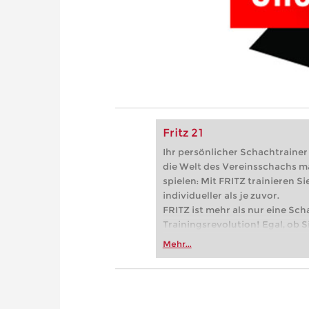
Fritz 21
Ihr persönlicher Schachtrainer -
die Welt des Vereinsschachs m
spielen: Mit FRITZ trainieren Sie
individueller als je zuvor.
FRITZ ist mehr als nur eine Sch
Trainingsrevolution! Egal, ob Si
Vereinsschachs machen oder ber
Mehr...
FRITZ trainieren Sie effizienter,
zuvor.