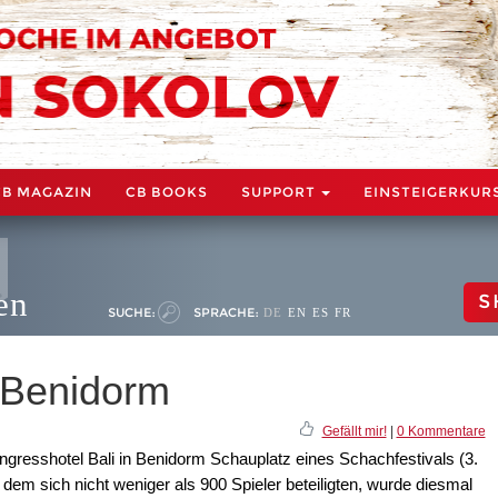
CB MAGAZIN
CB BOOKS
SUPPORT
EINSTEIGERKUR
en
S
SUCHE:
SPRACHE:
DE
EN
ES
FR
n Benidorm
Gefällt mir!
|
0 Kommentare
resshotel Bali in Benidorm Schauplatz eines Schachfestivals (3.
em sich nicht weniger als 900 Spieler beteiligten, wurde diesmal