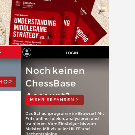
S
LOGIN
Noch keinen
ChessBase
HOP
Account?
MEHR ERFAHREN >
Das Schachprogramm im Browser! Mit
Fritz online spielen, analysieren und
trainieren. Vom Einsteiger bis zum
Meister. Mit visueller HILFE und
Rechentraining.