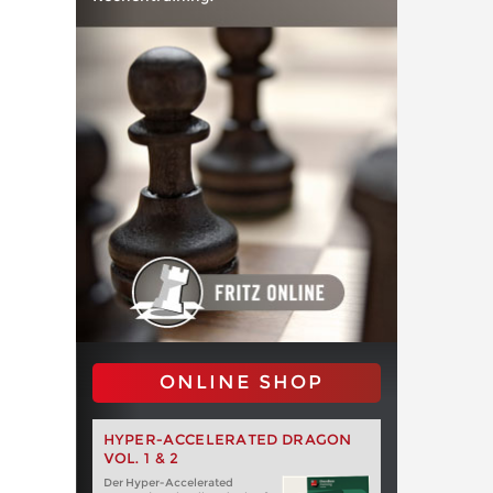
ONLINE SHOP
HYPER-ACCELERATED DRAGON
VOL. 1 & 2
Der Hyper-Accelerated