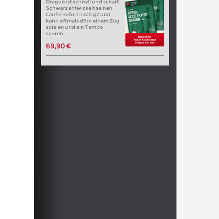
Dragon ist schnell und scharf.
Schwarz entwickelt seinen
Läufer sofort nach g7 und
kann oftmals d5 in einem Zug
spielen und ein Tempo
sparen.
69,90 €