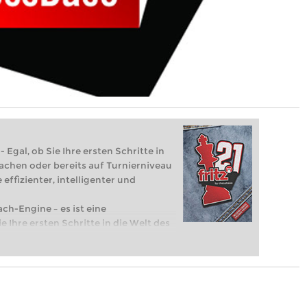
 Egal, ob Sie Ihre ersten Schritte in
achen oder bereits auf Turnierniveau
 effizienter, intelligenter und
ach-Engine – es ist eine
e Ihre ersten Schritte in die Welt des
eits auf Turnierniveau spielen: Mit
 intelligenter und individueller als je