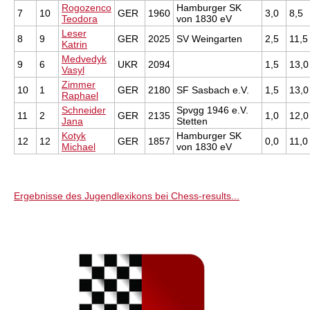
Rogozenco
Hamburger SK
7
10
GER
1960
3,0
8,5
Teodora
von 1830 eV
Leser
8
9
GER
2025
SV Weingarten
2,5
11,5
Katrin
Medvedyk
9
6
UKR
2094
1,5
13,0
Vasyl
Zimmer
10
1
GER
2180
SF Sasbach e.V.
1,5
13,0
Raphael
Schneider
Spvgg 1946 e.V.
11
2
GER
2135
1,0
12,0
Jana
Stetten
Kotyk
Hamburger SK
12
12
GER
1857
0,0
11,0
Michael
von 1830 eV
Ergebnisse des Jugendlexikons bei Chess-results...