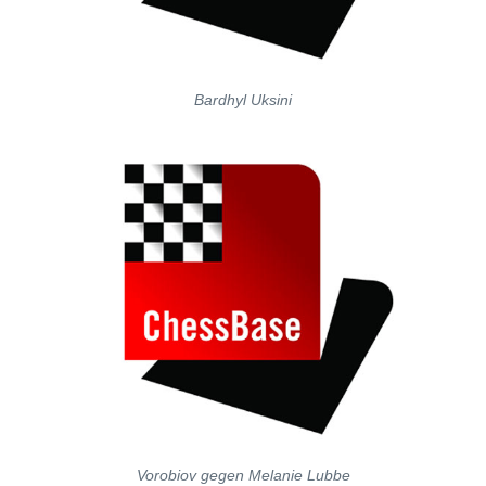
Bardhyl Uksini
Vorobiov gegen Melanie Lubbe