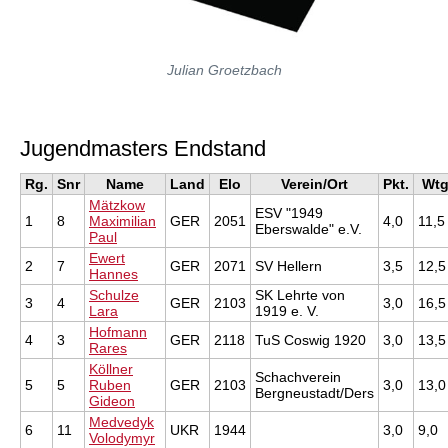
Julian Groetzbach
Jugendmasters Endstand
Rg.
Snr
Name
Land
Elo
Verein/Ort
Pkt.
Wt
Mätzkow
ESV "1949
1
8
Maximilian
GER
2051
4,0
11,5
Eberswalde" e.V.
Paul
Ewert
2
7
GER
2071
SV Hellern
3,5
12,5
Hannes
Schulze
SK Lehrte von
3
4
GER
2103
3,0
16,5
Lara
1919 e. V.
Hofmann
4
3
GER
2118
TuS Coswig 1920
3,0
13,5
Rares
Köllner
Schachverein
5
5
Ruben
GER
2103
3,0
13,0
Bergneustadt/Ders
Gideon
Medvedyk
6
11
UKR
1944
3,0
9,0
Volodymyr