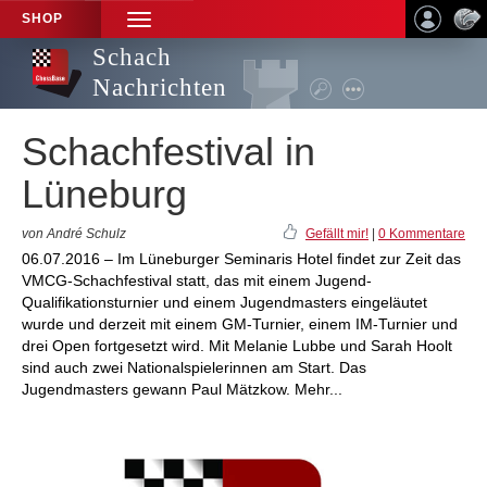
SHOP
TOGGLE
NAVIGATION
Schach
Nachrichten
Schachfestival in
Lüneburg
von André Schulz
Gefällt mir!
|
0 Kommentare
06.07.2016 – Im Lüneburger Seminaris Hotel findet zur Zeit das
VMCG-Schachfestival statt, das mit einem Jugend-
Qualifikationsturnier und einem Jugendmasters eingeläutet
wurde und derzeit mit einem GM-Turnier, einem IM-Turnier und
drei Open fortgesetzt wird. Mit Melanie Lubbe und Sarah Hoolt
sind auch zwei Nationalspielerinnen am Start. Das
Jugendmasters gewann Paul Mätzkow. Mehr...