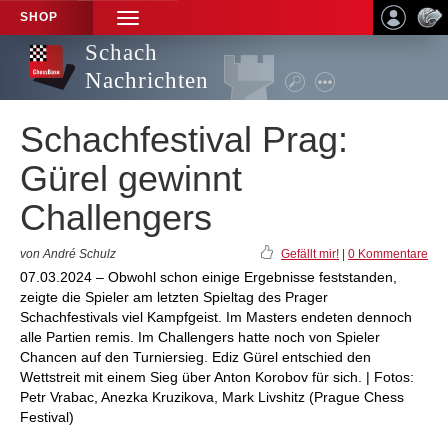
SHOP
TOGGLE
NAVIGATION
Schach
Nachrichten
Schachfestival Prag:
Gürel gewinnt
Challengers
von André Schulz
Gefällt mir!
|
0 Kommentare
07.03.2024 – Obwohl schon einige Ergebnisse feststanden,
zeigte die Spieler am letzten Spieltag des Prager
Schachfestivals viel Kampfgeist. Im Masters endeten dennoch
alle Partien remis. Im Challengers hatte noch von Spieler
Chancen auf den Turniersieg. Ediz Gürel entschied den
Wettstreit mit einem Sieg über Anton Korobov für sich. | Fotos:
Petr Vrabac, Anezka Kruzikova, Mark Livshitz (Prague Chess
Festival)