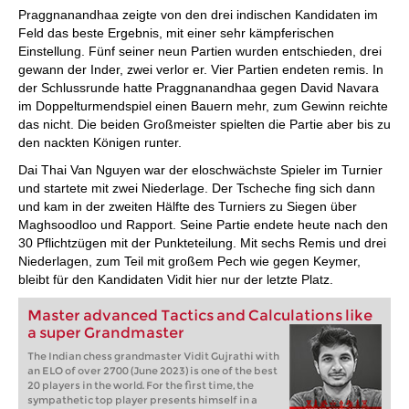
Praggnanandhaa zeigte von den drei indischen Kandidaten im
Feld das beste Ergebnis, mit einer sehr kämpferischen
Einstellung. Fünf seiner neun Partien wurden entschieden, drei
gewann der Inder, zwei verlor er. Vier Partien endeten remis. In
der Schlussrunde hatte Praggnanandhaa gegen David Navara
im Doppelturmendspiel einen Bauern mehr, zum Gewinn reichte
das nicht. Die beiden Großmeister spielten die Partie aber bis zu
den nackten Königen runter.
Dai Thai Van Nguyen war der eloschwächste Spieler im Turnier
und startete mit zwei Niederlage. Der Tscheche fing sich dann
und kam in der zweiten Hälfte des Turniers zu Siegen über
Maghsoodloo und Rapport. Seine Partie endete heute nach den
30 Pflichtzügen mit der Punkteteilung. Mit sechs Remis und drei
Niederlagen, zum Teil mit großem Pech wie gegen Keymer,
bleibt für den Kandidaten Vidit hier nur der letzte Platz.
Master advanced Tactics and Calculations like
a super Grandmaster
The Indian chess grandmaster Vidit Gujrathi with
an ELO of over 2700 (June 2023) is one of the best
20 players in the world. For the first time, the
sympathetic top player presents himself in a