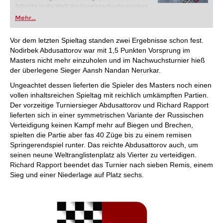
Schritte in die Welt des Vereinsschachs machen
oder bereits auf Turnierniveau spielen: Mit
Mehr...
FRITZ trainieren Sie effizienter, intelligenter und
individueller als je zuvor.
Vor dem letzten Spieltag standen zwei Ergebnisse schon fest.
Nodirbek Abdusattorov war mit 1,5 Punkten Vorsprung im
Masters nicht mehr einzuholen und im Nachwuchsturnier hieß
der überlegene Sieger Aansh Nandan Nerurkar.
Ungeachtet dessen lieferten die Spieler des Masters noch einen
vollen inhaltsreichen Spieltag mit reichlich umkämpften Partien.
Der vorzeitige Turniersieger Abdusattorov und Richard Rapport
lieferten sich in einer symmetrischen Variante der Russischen
Verteidigung keinen Kampf mehr auf Biegen und Brechen,
spielten die Partie aber fas 40 Züge bis zu einem remisen
Springerendspiel runter. Das reichte Abdusattorov auch, um
seinen neune Weltranglistenplatz als Vierter zu verteidigen.
Richard Rapport beendet das Turnier nach sieben Remis, einem
Sieg und einer Niederlage auf Platz sechs.