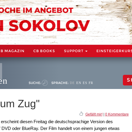
CB MAGAZIN
CB BOOKS
SUPPORT
EINSTEIGERKUR
en
S
SUCHE:
SPRACHE:
DE
EN
ES
FR
 um Zug"
Gefällt mir!
|
0 Kommentare
 erscheint diesen Freitag die deutschsprachige Version des
uf DVD oder BlueRay. Der Film handelt von einem jungen etwas