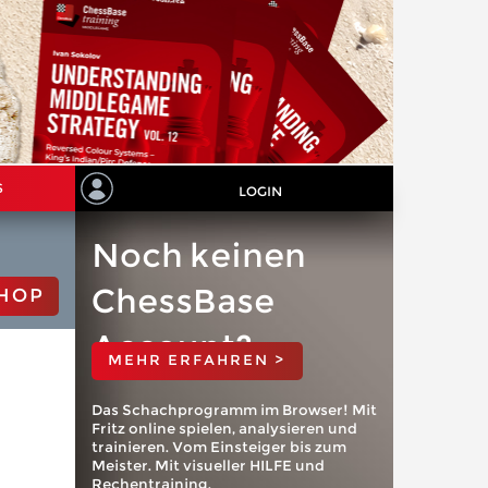
S
LOGIN
Noch keinen
ChessBase
HOP
Account?
MEHR ERFAHREN >
Das Schachprogramm im Browser! Mit
Fritz online spielen, analysieren und
trainieren. Vom Einsteiger bis zum
Meister. Mit visueller HILFE und
Rechentraining.