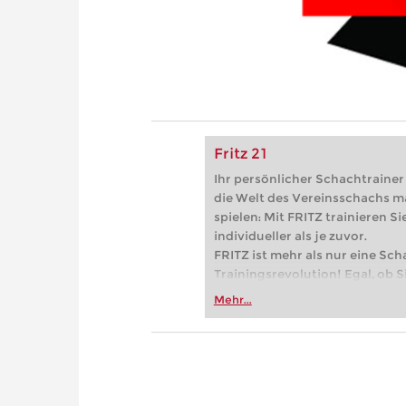
Fritz 21
Ihr persönlicher Schachtrainer -
die Welt des Vereinsschachs m
spielen: Mit FRITZ trainieren Sie
individueller als je zuvor.
FRITZ ist mehr als nur eine Sch
Trainingsrevolution! Egal, ob Si
Vereinsschachs machen oder ber
Mehr...
FRITZ trainieren Sie effizienter,
zuvor.