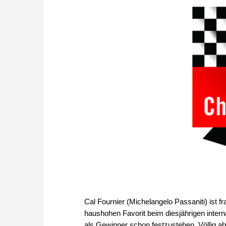
Cal Fournier (Michelangelo Passaniti) ist 
haushohen Favorit beim diesjährigen intern
als Gewinner schon festzustehen. Völlig a