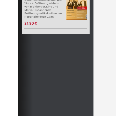
Yi u.v.a. Eröffnungsvideos
von Blohberger, King und
Marin. 11 spannende
Eröffnungsartikel mit neuen
Repertoireideen u.v.m.
21,90 €