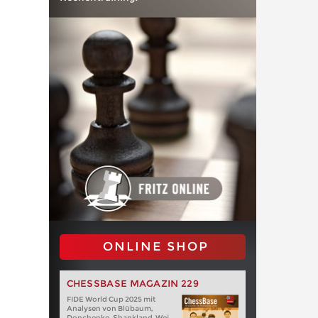
ONLINE SHOP
CHESSBASE MAGAZIN 229
FIDE World Cup 2025 mit
Analysen von Blübaum,
Donchenko, Shankland, Wei