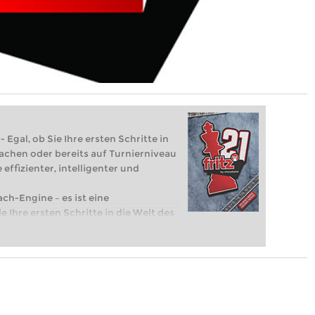
 Egal, ob Sie Ihre ersten Schritte in
achen oder bereits auf Turnierniveau
 effizienter, intelligenter und
ach-Engine – es ist eine
e Ihre ersten Schritte in die Welt des
eits auf Turnierniveau spielen: Mit
 intelligenter und individueller als je