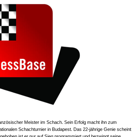
französischer Meister im Schach. Sein Erfolg macht ihn zum
ationalen Schachturnier in Budapest. Das 22-jährige Genie scheint
bgehoben ist er nur auf Sieg programmiert und bezwingt seine