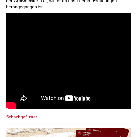
der Großmeister u.a., wie er an das Thema "Eröffnungen"
herangegangen ist.
Schachgeflüster...