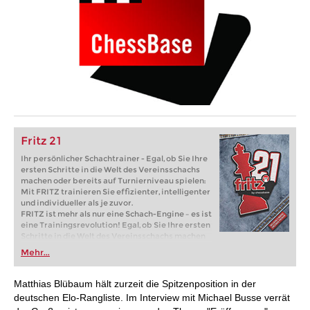
Fritz 21
Ihr persönlicher Schachtrainer - Egal, ob Sie Ihre
ersten Schritte in die Welt des Vereinsschachs
machen oder bereits auf Turnierniveau spielen:
Mit FRITZ trainieren Sie effizienter, intelligenter
und individueller als je zuvor.
FRITZ ist mehr als nur eine Schach-Engine – es ist
eine Trainingsrevolution! Egal, ob Sie Ihre ersten
Schritte in die Welt des Vereinsschachs machen
oder bereits auf Turnierniveau spielen: Mit
Mehr...
FRITZ trainieren Sie effizienter, intelligenter und
individueller als je zuvor.
Matthias Blübaum hält zurzeit die Spitzenposition in der
deutschen Elo-Rangliste. Im Interview mit Michael Busse verrät