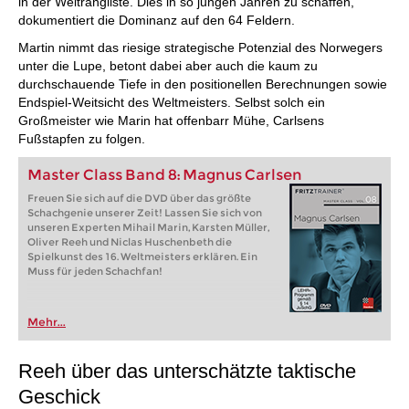
in der Weltrangliste. Dies in so jungen Jahren zu schaffen,
dokumentiert die Dominanz auf den 64 Feldern.
Martin nimmt das riesige strategische Potenzial des Norwegers
unter die Lupe, betont dabei aber auch die kaum zu
durchschauende Tiefe in den positionellen Berechnungen sowie
Endspiel-Weitsicht des Weltmeisters. Selbst solch ein
Großmeister wie Marin hat offenbarr Mühe, Carlsens
Fußstapfen zu folgen.
Master Class Band 8: Magnus Carlsen
Freuen Sie sich auf die DVD über das größte
Schachgenie unserer Zeit! Lassen Sie sich von
unseren Experten Mihail Marin, Karsten Müller,
Oliver Reeh und Niclas Huschenbeth die
Spielkunst des 16. Weltmeisters erklären. Ein
Muss für jeden Schachfan!
Mehr...
Reeh über das unterschätzte taktische
Geschick