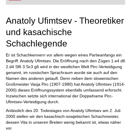
FRITZ trainieren Sie effizienter, intelligenter und
individueller als je zuvor.
Anatoly Ufimtsev - Theoretiker
und kasachische
Schachlegende
Er ist Schachkennern vor allem wegen eines Partieanfangs ein
Begriff: Anatoly Ufimtsev. Die Eröffnung nach den Zügen 1.e4 d6
2.d4 Sf6 3.Sc3 g6 wird in der westlichen Welt Pirc-Verteidigung
genannt, im russischen Sprachraum wurde sie auch auf den
Namen des anderen getauft. Denn neben dem slowenischen
Großmeister Vasja Pirc (1907-1980) hat Anatoly Ufimtsev (1914-
2000) dieses Eröffnungssystem ebenfalls umfassend erforscht.
Inzwischen setzte sich international der Doppelname Pirc-
Ufimtsev-Verteidigung durch.
Anlässlich des 20. Todestages von Anatoly Ufimtsev am 2. Juli
2000 stellen wir den kasachisch-sowjetischen Schachmeister,
dessen Vita in unseren Breiten wenig bekannt ist, etwas näher
vor.