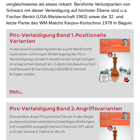
vergleichsweise als etwas riskant. Berühmte Verlustpartien von
Schwarz mit dieser Verteidigung auf höchster Ebene sind u.a.
Fischer-Benkö (USA-Meisterschaft 1963) sowie die 32. und
letzte Partie des WM-Matchs Karpov-Kortschnoi 1978 in Baguio.
Pirc-Verteidigung Band 1: Positionelle
Varianten
In den positionellen Systemen sucht Weiß nicht
nach einer sofortigen Widerlegung der Pirc-
Verteidigung, sondern strebt einen langfristigen
strategischen Kampf an, in dem ihm Raumvorteil
und bessere Entwicklung schließlich Vorteil
bringen sollen.
Mehr...
Pirc-Verteidigung Band 2: Angriffsvarianten
Die weißen Angriffssysteme führen in der Regel
zu dynamischen und zweischneidigen Stellungen
mit ungefähr ausgeglichenen Chancen. Oft setzt
sich der bessere Taktiker durch.