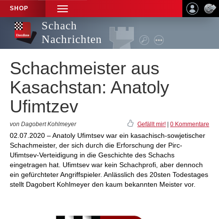
SHOP
TOGGLE
NAVIGATION
Schach
Nachrichten
Schachmeister aus
Kasachstan: Anatoly
Ufimtzev
von Dagobert Kohlmeyer
Gefällt mir!
|
0 Kommentare
02.07.2020 – Anatoly Ufimtsev war ein kasachisch-sowjetischer
Schachmeister, der sich durch die Erforschung der Pirc-
Ufimtsev-Verteidigung in die Geschichte des Schachs
eingetragen hat. Ufimtsev war kein Schachprofi, aber dennoch
ein gefürchteter Angriffspieler. Anlässlich des 20sten Todestages
stellt Dagobert Kohlmeyer den kaum bekannten Meister vor.