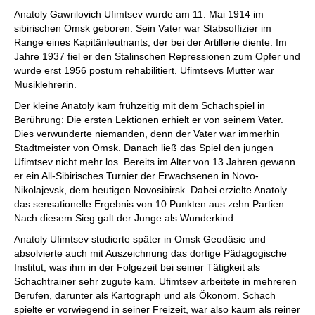
Anatoly Gawrilovich Ufimtsev wurde am 11. Mai 1914 im
sibirischen Omsk geboren. Sein Vater war Stabsoffizier im
Range eines Kapitänleutnants, der bei der Artillerie diente. Im
Jahre 1937 fiel er den Stalinschen Repressionen zum Opfer und
wurde erst 1956 postum rehabilitiert. Ufimtsevs Mutter war
Musiklehrerin.
Der kleine Anatoly kam frühzeitig mit dem Schachspiel in
Berührung: Die ersten Lektionen erhielt er von seinem Vater.
Dies verwunderte niemanden, denn der Vater war immerhin
Stadtmeister von Omsk. Danach ließ das Spiel den jungen
Ufimtsev nicht mehr los. Bereits im Alter von 13 Jahren gewann
er ein All-Sibirisches Turnier der Erwachsenen in Novo-
Nikolajevsk, dem heutigen Novosibirsk. Dabei erzielte Anatoly
das sensationelle Ergebnis von 10 Punkten aus zehn Partien.
Nach diesem Sieg galt der Junge als Wunderkind.
Anatoly Ufimtsev studierte später in Omsk Geodäsie und
absolvierte auch mit Auszeichnung das dortige Pädagogische
Institut, was ihm in der Folgezeit bei seiner Tätigkeit als
Schachtrainer sehr zugute kam. Ufimtsev arbeitete in mehreren
Berufen, darunter als Kartograph und als Ökonom. Schach
spielte er vorwiegend in seiner Freizeit, war also kaum als reiner