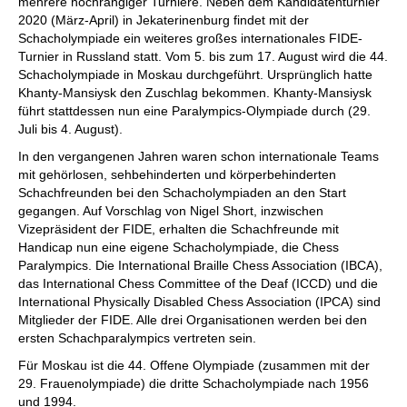
mehrere hochrangiger Turniere. Neben dem Kandidatenturnier
2020 (März-April) in Jekaterinenburg findet mit der
Schacholympiade ein weiteres großes internationales FIDE-
Turnier in Russland statt. Vom 5. bis zum 17. August wird die 44.
Schacholympiade in Moskau durchgeführt. Ursprünglich hatte
Khanty-Mansiysk den Zuschlag bekommen. Khanty-Mansiysk
führt stattdessen nun eine Paralympics-Olympiade durch (29.
Juli bis 4. August).
In den vergangenen Jahren waren schon internationale Teams
mit gehörlosen, sehbehinderten und körperbehinderten
Schachfreunden bei den Schacholympiaden an den Start
gegangen. Auf Vorschlag von Nigel Short, inzwischen
Vizepräsident der FIDE, erhalten die Schachfreunde mit
Handicap nun eine eigene Schacholympiade, die Chess
Paralympics. Die International Braille Chess Association (IBCA),
das International Chess Committee of the Deaf (ICCD) und die
International Physically Disabled Chess Association (IPCA) sind
Mitglieder der FIDE. Alle drei Organisationen werden bei den
ersten Schachparalympics vertreten sein.
Für Moskau ist die 44. Offene Olympiade (zusammen mit der
29. Frauenolympiade) die dritte Schacholympiade nach 1956
und 1994.