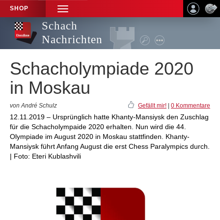
SHOP
TOGGLE
NAVIGATION
Schach
Nachrichten
Schacholympiade 2020
in Moskau
von André Schulz
Gefällt mir!
|
0 Kommentare
12.11.2019 – Ursprünglich hatte Khanty-Mansiysk den Zuschlag
für die Schacholympaide 2020 erhalten. Nun wird die 44.
Olympiade im August 2020 in Moskau stattfinden. Khanty-
Mansiysk führt Anfang August die erst Chess Paralympics durch.
| Foto: Eteri Kublashvili