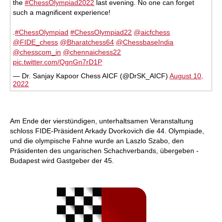
the
#ChessOlympiad2022
last evening. No one can forget
such a magnificent experience!
.
#ChessOlympiad
#ChessOlympiad22
@aicfchess
@FIDE_chess
@Bharatchess64
@ChessbaseIndia
@chesscom_in
@chennaichess22
pic.twitter.com/QgnGn7rD1P
— Dr. Sanjay Kapoor Chess AICF (@DrSK_AICF)
August 10,
2022
Am Ende der vierstündigen, unterhaltsamen Veranstaltung
schloss FIDE-Präsident Arkady Dvorkovich die 44. Olympiade,
und die olympische Fahne wurde an Laszlo Szabo, den
Präsidenten des ungarischen Schachverbands, übergeben -
Budapest wird Gastgeber der 45.