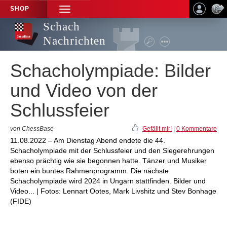
SHOP
TOGGLE
NAVIGATION
Schach
Nachrichten
Schacholympiade: Bilder
und Video von der
Schlussfeier
von ChessBase
Gefällt mir!
|
0 Kommentare
11.08.2022 – Am Dienstag Abend endete die 44.
Schacholympiade mit der Schlussfeier und den Siegerehrungen
ebenso prächtig wie sie begonnen hatte. Tänzer und Musiker
boten ein buntes Rahmenprogramm. Die nächste
Schacholympiade wird 2024 in Ungarn stattfinden. Bilder und
Video... | Fotos: Lennart Ootes, Mark Livshitz und Stev Bonhage
(FIDE)