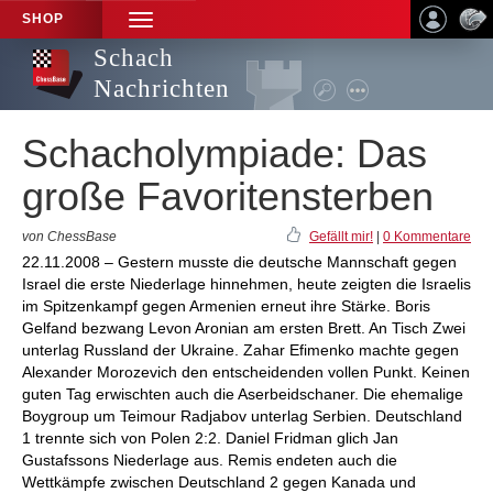
SHOP
TOGGLE
NAVIGATION
Schach
Nachrichten
Schacholympiade: Das
große Favoritensterben
von ChessBase
Gefällt mir!
|
0 Kommentare
22.11.2008 – Gestern musste die deutsche Mannschaft gegen
Israel die erste Niederlage hinnehmen, heute zeigten die Israelis
im Spitzenkampf gegen Armenien erneut ihre Stärke. Boris
Gelfand bezwang Levon Aronian am ersten Brett. An Tisch Zwei
unterlag Russland der Ukraine. Zahar Efimenko machte gegen
Alexander Morozevich den entscheidenden vollen Punkt. Keinen
guten Tag erwischten auch die Aserbeidschaner. Die ehemalige
Boygroup um Teimour Radjabov unterlag Serbien. Deutschland
1 trennte sich von Polen 2:2. Daniel Fridman glich Jan
Gustafssons Niederlage aus. Remis endeten auch die
Wettkämpfe zwischen Deutschland 2 gegen Kanada und