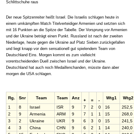
Schlittschuhe raus
Der neue Spitzenreiter heißt Israel. Die Israelis schlugen heute in
einem umkämpften Match Titelverteidiger Armenien und setzten sich
mit 16 Punkten an die Spitze der Tabelle. Der Vorsprung vor Armenien
und der Ukraine beträgt einen Punkt. Russland ist nach der zweiten
Niederlage, heute gegen die Ukraine auf Platz Sieben zurückgefallen
und liegt knapp vor dem sensationell gut spielendem Team von
Deutschland Eins. Morgen kommt es zum vielleicht
vorentscheidenden Duell zwischen Israel und der Ukraine.
Deutschland hat auch noch Medaillenchanden, müsste dann aber
morgen die USA schlagen.
Rg.
Snr
Team
Team
Anz
Wtg1
Wtg
+
=
-
1
8
Israel
ISR
9
7
2
0
16
252,5
2
9
Armenia
ARM
9
7
1
1
15
268,0
3
2
Ukraine
UKR
9
6
3
0
15
241,5
4
3
China
CHN
9
6
2
1
14
240,0