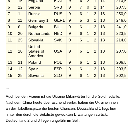
5
15
England
ENG
9
6
2
1
14
213,5
6
22
Serbia
SRB
9
7
0
2
14
207,5
7
1
Russia
RUS
9
6
1
2
13
250,0
8
11
Germany 1
GER1
9
5
3
1
13
246,0
9
6
Bulgaria
BUL
9
6
1
2
13
241,0
10
20
Netherlands
NED
9
6
1
2
13
223,5
11
25
Slovakia
SVK
9
6
1
2
13
214,0
United
12
10
States of
USA
9
6
1
2
13
207,0
America
13
21
Poland
POL
9
6
1
2
13
206,5
14
12
Spain
ESP
9
6
1
2
13
203,5
15
28
Slovenia
SLO
9
6
1
2
13
202,5
...
Auch bei den Frauen ist die Ukraine Mitanwärter für die Goldmedaille.
Nachdem China heute überraschend verlor, haben die Ukrainerinnen
an der Tabellenspitze die besten Chancen. Deutschland 1 liegt hier
hinter den durch die Setzliste geweckten Erwartungen zurück.
Deutschland 2 und 3 liegen ungefähr im Soll.