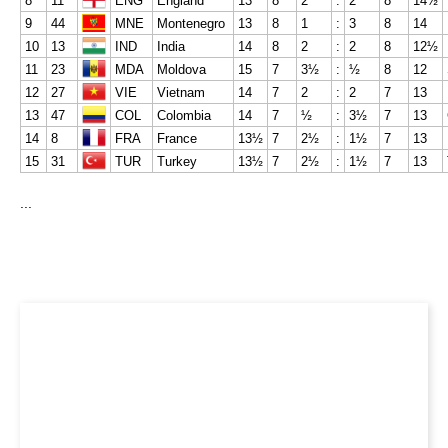
8
11
ENG
England
13
8
2
:
2
8
14½
9
44
MNE
Montenegro
13
8
1
:
3
8
14
10
13
IND
India
14
8
2
:
2
8
12½
11
23
MDA
Moldova
15
7
3½
:
½
8
12
12
27
VIE
Vietnam
14
7
2
:
2
7
13
13
47
COL
Colombia
14
7
½
:
3½
7
13
14
8
FRA
France
13½
7
2½
:
1½
7
13
15
31
TUR
Turkey
13½
7
2½
:
1½
7
13
...