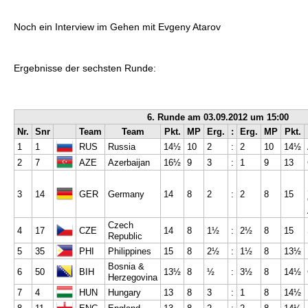
Noch ein Interview im Gehen mit Evgeny Atarov
Ergebnisse der sechsten Runde:
6. Runde am 03.09.2012 um 15:00
Nr.
Snr
Team
Team
Pkt.
MP
Erg.
:
Erg.
MP
Pkt.
1
1
RUS
Russia
14½
10
2
:
2
10
14½
2
7
AZE
Azerbaijan
16½
9
3
:
1
9
13
3
14
GER
Germany
14
8
2
:
2
8
15
Czech
4
17
CZE
14
8
1½
:
2½
8
15
Republic
5
35
PHI
Philippines
15
8
2½
:
1½
8
13½
Bosnia &
6
50
BIH
13½
8
½
:
3½
8
14½
Herzegovina
7
4
HUN
Hungary
13
8
3
:
1
8
14½