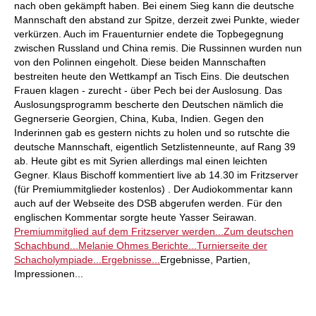
nach oben gekämpft haben. Bei einem Sieg kann die deutsche
Mannschaft den abstand zur Spitze, derzeit zwei Punkte, wieder
verkürzen. Auch im Frauenturnier endete die Topbegegnung
zwischen Russland und China remis. Die Russinnen wurden nun
von den Polinnen eingeholt. Diese beiden Mannschaften
bestreiten heute den Wettkampf an Tisch Eins. Die deutschen
Frauen klagen - zurecht - über Pech bei der Auslosung. Das
Auslosungsprogramm bescherte den Deutschen nämlich die
Gegnerserie Georgien, China, Kuba, Indien. Gegen den
Inderinnen gab es gestern nichts zu holen und so rutschte die
deutsche Mannschaft, eigentlich Setzlistenneunte, auf Rang 39
ab. Heute gibt es mit Syrien allerdings mal einen leichten
Gegner. Klaus Bischoff kommentiert live ab 14.30 im Fritzserver
(für Premiummitglieder kostenlos) . Der Audiokommentar kann
auch auf der Webseite des DSB abgerufen werden. Für den
englischen Kommentar sorgte heute Yasser Seirawan.
Premiummitglied auf dem Fritzserver werden...
Zum deutschen
Schachbund...
Melanie Ohmes Berichte...
Turnierseite der
Schacholympiade...
Ergebnisse...
Ergebnisse, Partien,
Impressionen...