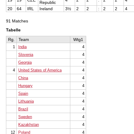
19
19
CZE
4
2
2
:
2
2
4
Republic
20
64
IRL
Ireland
3½
2
2
:
2
2
4
91 Matches
Tabelle
Rg.
Team
Wtg1
1
India
4
Slovenia
4
Georgia
4
4
United States of America
4
China
4
Hungary
4
Spain
4
Lithuania
4
Brazil
4
Sweden
4
Kazakhstan
4
12
Poland
4