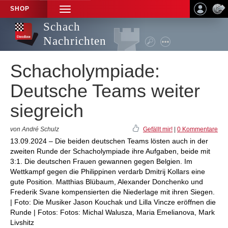
SHOP
TOGGLE
NAVIGATION
Schach
Nachrichten
Schacholympiade:
Deutsche Teams weiter
siegreich
von André Schulz
Gefällt mir!
|
0 Kommentare
13.09.2024 – Die beiden deutschen Teams lösten auch in der
zweiten Runde der Schacholympiade ihre Aufgaben, beide mit
3:1. Die deutschen Frauen gewannen gegen Belgien. Im
Wettkampf gegen die Philippinen verdarb Dmitrij Kollars eine
gute Position. Matthias Blübaum, Alexander Donchenko und
Frederik Svane kompensierten die Niederlage mit ihren Siegen.
| Foto: Die Musiker Jason Kouchak und Lilla Vincze eröffnen die
Runde | Fotos: Fotos: Michal Walusza, Maria Emelianova, Mark
Livshitz