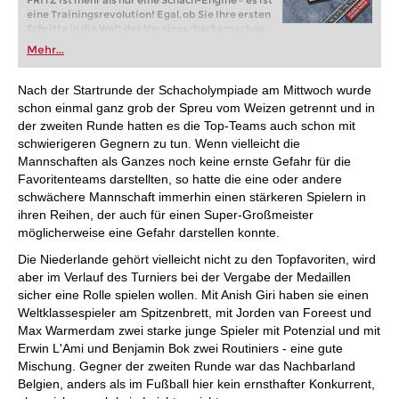
FRITZ ist mehr als nur eine Schach-Engine – es ist
eine Trainingsrevolution! Egal, ob Sie Ihre ersten
Schritte in die Welt des Vereinsschachs machen
oder bereits auf Turnierniveau spielen: Mit
Mehr...
FRITZ trainieren Sie effizienter, intelligenter und
individueller als je zuvor.
Nach der Startrunde der Schacholympiade am Mittwoch wurde
schon einmal ganz grob der Spreu vom Weizen getrennt und in
der zweiten Runde hatten es die Top-Teams auch schon mit
schwierigeren Gegnern zu tun. Wenn vielleicht die
Mannschaften als Ganzes noch keine ernste Gefahr für die
Favoritenteams darstellten, so hatte die eine oder andere
schwächere Mannschaft immerhin einen stärkeren Spielern in
ihren Reihen, der auch für einen Super-Großmeister
möglicherweise eine Gefahr darstellen konnte.
Die Niederlande gehört vielleicht nicht zu den Topfavoriten, wird
aber im Verlauf des Turniers bei der Vergabe der Medaillen
sicher eine Rolle spielen wollen. Mit Anish Giri haben sie einen
Weltklassespieler am Spitzenbrett, mit Jorden van Foreest und
Max Warmerdam zwei starke junge Spieler mit Potenzial und mit
Erwin L'Ami und Benjamin Bok zwei Routiniers - eine gute
Mischung. Gegner der zweiten Runde war das Nachbarland
Belgien, anders als im Fußball hier kein ernsthafter Konkurrent,