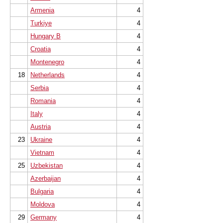
Armenia
4
Turkiye
4
Hungary B
4
Croatia
4
Montenegro
4
18
Netherlands
4
Serbia
4
Romania
4
Italy
4
Austria
4
23
Ukraine
4
Vietnam
4
25
Uzbekistan
4
Azerbaijan
4
Bulgaria
4
Moldova
4
29
Germany
4