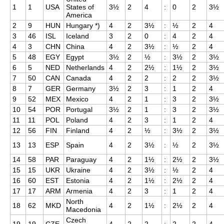
1
1
USA
States of
3½
2
4
:
0
2
3½
America
2
9
HUN
Hungary *)
4
2
3½
:
½
2
4
3
46
ISL
Iceland
3
2
0
:
4
2
4
4
3
CHN
China
4
2
3½
:
½
2
4
5
48
EGY
Egypt
3½
2
½
:
3½
2
3½
6
5
NED
Netherlands
4
2
2½
:
1½
2
3½
7
50
CAN
Canada
4
2
2
:
2
2
3½
8
7
GER
Germany
3½
2
3
:
1
2
4
9
52
MEX
Mexico
4
2
1
:
3
2
3½
10
54
POR
Portugal
3½
2
1
:
3
2
3½
11
11
POL
Poland
4
2
3
:
1
2
4
12
56
FIN
Finland
4
2
½
:
3½
2
3½
13
13
ESP
Spain
4
2
3½
:
½
2
3½
14
58
PAR
Paraguay
4
2
1½
:
2½
2
3½
15
15
UKR
Ukraine
4
2
3½
:
½
2
4
16
60
EST
Estonia
4
2
1½
:
2½
2
4
17
17
ARM
Armenia
4
2
3
:
1
2
4
North
18
62
MKD
4
2
1½
:
2½
2
4
Macedonia
Czech