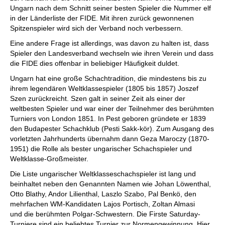
Ungarn nach dem Schnitt seiner besten Spieler die Nummer elf
in der Länderliste der FIDE. Mit ihren zurück gewonnenen
Spitzenspieler wird sich der Verband noch verbessern.
Eine andere Frage ist allerdings, was davon zu halten ist, dass
Spieler den Landesverband wechseln wie ihren Verein und dass
die FIDE dies offenbar in beliebiger Häufigkeit duldet.
Ungarn hat eine große Schachtradition, die mindestens bis zu
ihrem legendären Weltklassespieler (1805 bis 1857) Joszef
Szen zurückreicht. Szen galt in seiner Zeit als einer der
weltbesten Spieler und war einer der Teilnehmer des berühmten
Turniers von London 1851. In Pest geboren gründete er 1839
den Budapester Schachklub (Pesti Sakk-kör). Zum Ausgang des
vorletzten Jahrhunderts übernahm dann Geza Maroczy (1870-
1951) die Rolle als bester ungarischer Schachspieler und
Weltklasse-Großmeister.
Die Liste ungarischer Weltklasseschachspieler ist lang und
beinhaltet neben den Genannten Namen wie Johan Löwenthal,
Otto Blathy, Andor Lilienthal, Laszlo Szabo, Pal Benkö, den
mehrfachen WM-Kandidaten Lajos Portisch, Zoltan Almasi
und die berühmten Polgar-Schwestern. Die Firste Saturday-
Turniere sind ein beliebtes Turnier zur Normengewinnung. Hier