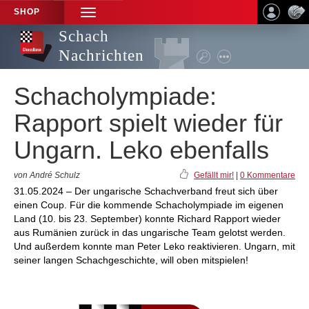
SHOP
TOGGLE
NAVIGATION
Schach
Nachrichten
Schacholympiade:
Rapport spielt wieder für
Ungarn. Leko ebenfalls
von André Schulz
Gefällt mir!
|
0 Kommentare
31.05.2024 – Der ungarische Schachverband freut sich über
einen Coup. Für die kommende Schacholympiade im eigenen
Land (10. bis 23. September) konnte Richard Rapport wieder
aus Rumänien zurück in das ungarische Team gelotst werden.
Und außerdem konnte man Peter Leko reaktivieren. Ungarn, mit
seiner langen Schachgeschichte, will oben mitspielen!