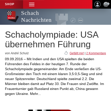
SHOP
TOGGLE
NAVIGATION
Schach
Nachrichten
Schacholympiade: USA
übernehmen Führung
von André Schulz
Gefällt mir!
|
2 Kommentare
09.09.2016 – Mit Indien und den USA spielten die beiden
Führenden des Feldes in der heutigen 7. Runde der
Schacholympiade gegeneinander. Am Ende verließen die US-
Großmeister den Tisch mit einem klaren 3,5:0,5-Sieg und sind
neuer Spitzenreiter. Deutschland spielte zweimal 2.2. Die
Männer bleiben damit auf Platz 33. Die Frauen sind Zwölfte. Im
Frauenturnier gab Russland einen Punkt ab, China gewann
gegen Ukraine. Mehr...