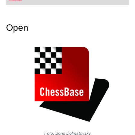
FRITZ trainieren Sie effizienter, intelligenter und
individueller als je zuvor.
Open
Foto: Boris Dolmatovsky