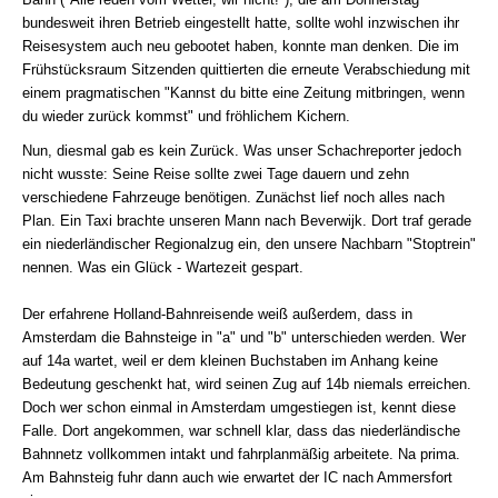
bundesweit ihren Betrieb eingestellt hatte, sollte wohl inzwischen ihr
Reisesystem auch neu gebootet haben, konnte man denken. Die im
Frühstücksraum Sitzenden quittierten die erneute Verabschiedung mit
einem pragmatischen "Kannst du bitte eine Zeitung mitbringen, wenn
du wieder zurück kommst" und fröhlichem Kichern.
Nun, diesmal gab es kein Zurück. Was unser Schachreporter jedoch
nicht wusste: Seine Reise sollte zwei Tage dauern und zehn
verschiedene Fahrzeuge benötigen. Zunächst lief noch alles nach
Plan. Ein Taxi brachte unseren Mann nach Beverwijk. Dort traf gerade
ein niederländischer Regionalzug ein, den unsere Nachbarn "Stoptrein"
nennen. Was ein Glück - Wartezeit gespart.
Der erfahrene Holland-Bahnreisende weiß außerdem, dass in
Amsterdam die Bahnsteige in "a" und "b" unterschieden werden. Wer
auf 14a wartet, weil er dem kleinen Buchstaben im Anhang keine
Bedeutung geschenkt hat, wird seinen Zug auf 14b niemals erreichen.
Doch wer schon einmal in Amsterdam umgestiegen ist, kennt diese
Falle. Dort angekommen, war schnell klar, dass das niederländische
Bahnnetz vollkommen intakt und fahrplanmäßig arbeitete. Na prima.
Am Bahnsteig fuhr dann auch wie erwartet der IC nach Ammersfort