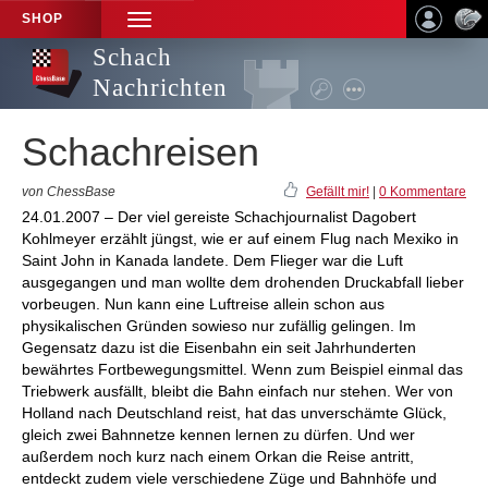
SHOP
TOGGLE
NAVIGATION
Schach
Nachrichten
Schachreisen
von ChessBase
Gefällt mir!
|
0 Kommentare
24.01.2007 – Der viel gereiste Schachjournalist Dagobert
Kohlmeyer erzählt jüngst, wie er auf einem Flug nach Mexiko in
Saint John in Kanada landete. Dem Flieger war die Luft
ausgegangen und man wollte dem drohenden Druckabfall lieber
vorbeugen. Nun kann eine Luftreise allein schon aus
physikalischen Gründen sowieso nur zufällig gelingen. Im
Gegensatz dazu ist die Eisenbahn ein seit Jahrhunderten
bewährtes Fortbewegungsmittel. Wenn zum Beispiel einmal das
Triebwerk ausfällt, bleibt die Bahn einfach nur stehen. Wer von
Holland nach Deutschland reist, hat das unverschämte Glück,
gleich zwei Bahnnetze kennen lernen zu dürfen. Und wer
außerdem noch kurz nach einem Orkan die Reise antritt,
entdeckt zudem viele verschiedene Züge und Bahnhöfe und