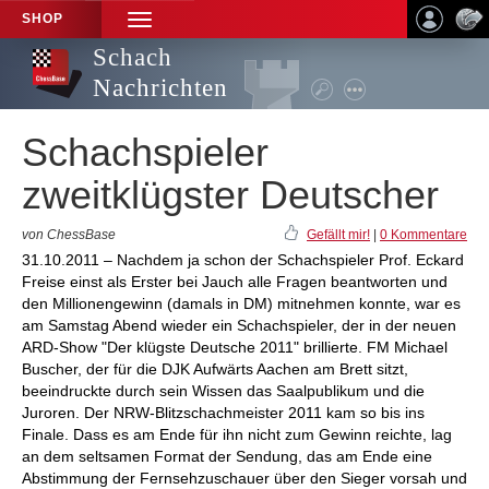
SHOP
TOGGLE
NAVIGATION
Schach
Nachrichten
Schachspieler
zweitklügster Deutscher
von ChessBase
Gefällt mir!
|
0 Kommentare
31.10.2011 – Nachdem ja schon der Schachspieler Prof. Eckard
Freise einst als Erster bei Jauch alle Fragen beantworten und
den Millionengewinn (damals in DM) mitnehmen konnte, war es
am Samstag Abend wieder ein Schachspieler, der in der neuen
ARD-Show "Der klügste Deutsche 2011" brillierte. FM Michael
Buscher, der für die DJK Aufwärts Aachen am Brett sitzt,
beeindruckte durch sein Wissen das Saalpublikum und die
Juroren. Der NRW-Blitzschachmeister 2011 kam so bis ins
Finale. Dass es am Ende für ihn nicht zum Gewinn reichte, lag
an dem seltsamen Format der Sendung, das am Ende eine
Abstimmung der Fernsehzuschauer über den Sieger vorsah und