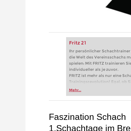
Fritz 21
Ihr persönlicher Schachtrainer -
die Welt des Vereinsschachs m
spielen: Mit FRITZ trainieren Sie
individueller als je zuvor.
FRITZ ist mehr als nur eine Sch
Trainingsrevolution! Egal, ob Si
Vereinsschachs machen oder ber
Mehr...
FRITZ trainieren Sie effizienter,
zuvor.
Faszination Schach
1.Schachtage im Br