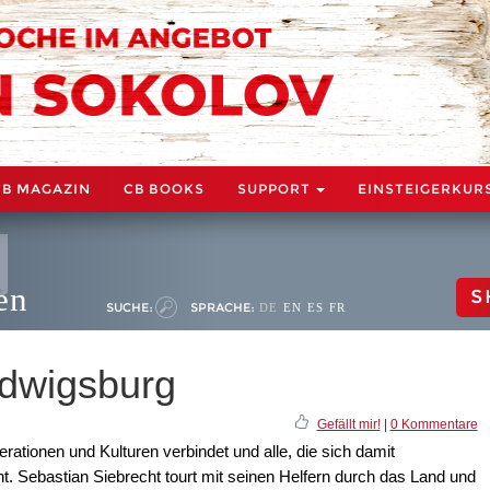
CB MAGAZIN
CB BOOKS
SUPPORT
EINSTEIGERKUR
en
S
SUCHE:
SPRACHE:
DE
EN
ES
FR
udwigsburg
Gefällt mir!
|
0 Kommentare
rationen und Kulturen verbindet und alle, die sich damit
t. Sebastian Siebrecht tourt mit seinen Helfern durch das Land und