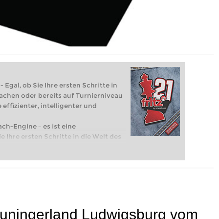
 Egal, ob Sie Ihre ersten Schritte in
achen oder bereits auf Turnierniveau
 effizienter, intelligenter und
ach-Engine – es ist eine
e Ihre ersten Schritte in die Welt des
eits auf Turnierniveau spielen: Mit
 intelligenter und individueller als je
euningerland Ludwigsburg vom