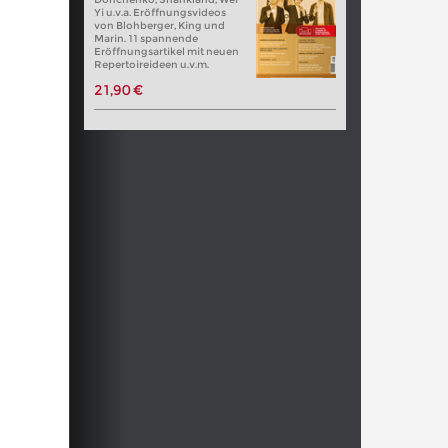
Yi u.v.a. Eröffnungsvideos
von Blohberger, King und
Marin. 11 spannende
Eröffnungsartikel mit neuen
Repertoireideen u.v.m.
21,90 €