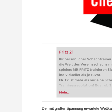
Fritz 21
Ihr persönlicher Schachtrainer -
die Welt des Vereinsschachs m
spielen: Mit FRITZ trainieren Sie
individueller als je zuvor.
FRITZ ist mehr als nur eine Sch
Trainingsrevolution! Egal, ob Si
Vereinsschachs machen oder ber
Mehr...
FRITZ trainieren Sie effizienter,
zuvor.
Der mit großer Spannung erwartete Wettk