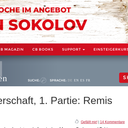
CB MAGAZIN
CB BOOKS
SUPPORT
EINSTEIGERKUR
en
S
SUCHE:
SPRACHE:
DE
EN
ES
FR
schaft, 1. Partie: Remis
Gefällt mir!
|
14 Kommentare