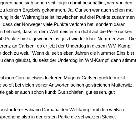
uren habe sich schon seit Tagen damit beschäftigt, wer von den
d zu keinem Ergebnis gekommen. Ja, Carlsen war auch schon mal
rung in der Weltrangliste ist inzwischen auf drei Punkte zusammen
, dass der Norweger viele Punkte verloren hat, sondern daran,
 befindet, dass er dem Weltmeister so dicht auf die Pelle rücken
 50 Punkte hinzu gewonnen, ist jetzt wieder klare Nummer zwei. Die
nferenz an Carlsen, ob er jetzt der Underdog in diesem WM-Kampf
 doch zu weit. "Wenn du seit sieben Jahren die Nummer Eins bist
 dann glaubst, du seist der Underdog im WM-Kampf, dann stimmt
 Fabiano Caruna etwas lockerer. Magnus Carlsen guckte meist
e so oft bei vielen seiner Antworten seinen geistreichen Mutterwitz.
rtie gab er auch schon kund: Gut schlafen, gut essen, gut
rausforderer Fabiano Caruana den Wettkampf mit den weißen
sprechend also in der ersten Partie die schwarzen Steine.