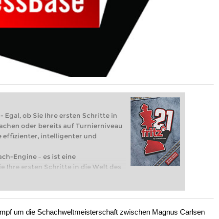
 Egal, ob Sie Ihre ersten Schritte in
achen oder bereits auf Turnierniveau
 effizienter, intelligenter und
ach-Engine – es ist eine
e Ihre ersten Schritte in die Welt des
eits auf Turnierniveau spielen: Mit
 intelligenter und individueller als je
ampf um die Schachweltmeisterschaft zwischen Magnus Carlsen