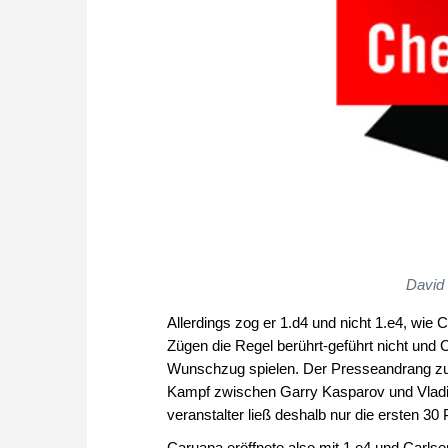
David 
Allerdings zog er 1.d4 und nicht 1.e4, wie 
Zügen die Regel berührt-geführt nicht un
Wunschzug spielen. Der Presseandrang zu
Kampf zwischen Garry Kasparov und Vladim
veranstalter ließ deshalb nur die ersten 30 
Caruana eröffnete also mit 1.e4 und Carlsen