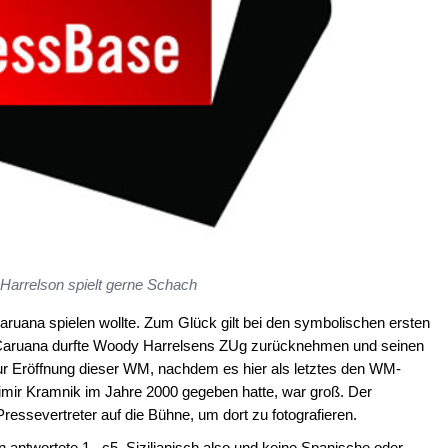
Harrelson spielt gerne Schach
Caruana spielen wollte. Zum Glück gilt bei den symbolischen ersten
d Caruana durfte Woody Harrelsens ZUg zurücknehmen und seinen
r Eröffnung dieser WM, nachdem es hier als letztes den WM-
ir Kramnik im Jahre 2000 gegeben hatte, war groß. Der
Pressevertreter auf die Bühne, um dort zu fotografieren.
 antwortete 1...c5, Sizilianisch also und keine Spanische oder