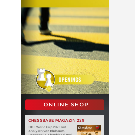
ONLINE SHOP
CHESSBASE MAGAZIN 229
FIDE World Cup 2025 mit
Analysen von Blübaum,
Donchenko, Shankland, Wei