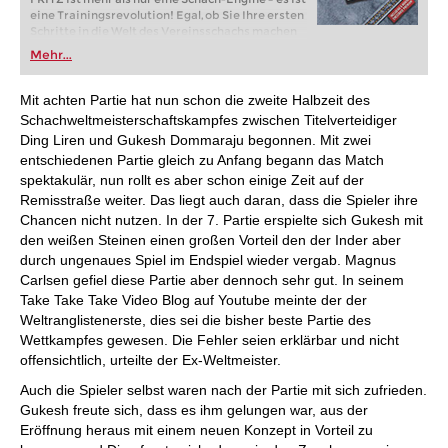
eine Trainingsrevolution! Egal, ob Sie Ihre ersten
Schritte in die Welt des Vereinsschachs machen
oder bereits auf Turnierniveau spielen: Mit
Mehr...
FRITZ trainieren Sie effizienter, intelligenter und
individueller als je zuvor.
Mit achten Partie hat nun schon die zweite Halbzeit des
Schachweltmeisterschaftskampfes zwischen Titelverteidiger
Ding Liren und Gukesh Dommaraju begonnen. Mit zwei
entschiedenen Partie gleich zu Anfang begann das Match
spektakulär, nun rollt es aber schon einige Zeit auf der
Remisstraße weiter. Das liegt auch daran, dass die Spieler ihre
Chancen nicht nutzen. In der 7. Partie erspielte sich Gukesh mit
den weißen Steinen einen großen Vorteil den der Inder aber
durch ungenaues Spiel im Endspiel wieder vergab. Magnus
Carlsen gefiel diese Partie aber dennoch sehr gut. In seinem
Take Take Take Video Blog auf Youtube meinte der der
Weltranglistenerste, dies sei die bisher beste Partie des
Wettkampfes gewesen. Die Fehler seien erklärbar und nicht
offensichtlich, urteilte der Ex-Weltmeister.
Auch die Spieler selbst waren nach der Partie mit sich zufrieden.
Gukesh freute sich, dass es ihm gelungen war, aus der
Eröffnung heraus mit einem neuen Konzept in Vorteil zu