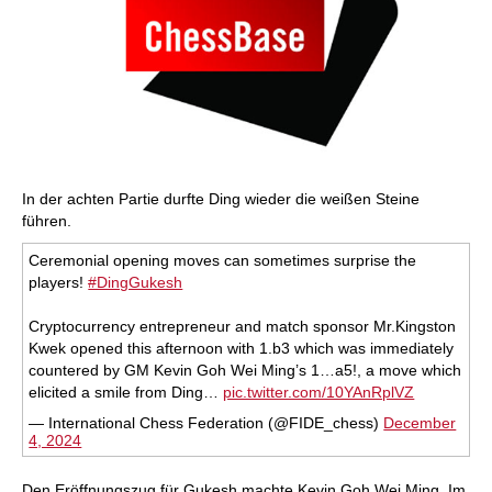
In der achten Partie durfte Ding wieder die weißen Steine
führen.
Ceremonial opening moves can sometimes surprise the
players!
#DingGukesh
Cryptocurrency entrepreneur and match sponsor Mr.Kingston
Kwek opened this afternoon with 1.b3 which was immediately
countered by GM Kevin Goh Wei Ming’s 1…a5!, a move which
elicited a smile from Ding…
pic.twitter.com/10YAnRplVZ
— International Chess Federation (@FIDE_chess)
December
4, 2024
Den Eröffnungszug für Gukesh machte Kevin Goh Wei Ming, Im