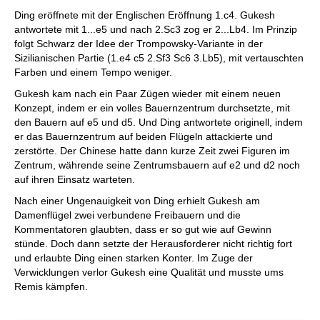
Ding eröffnete mit der Englischen Eröffnung 1.c4. Gukesh
antwortete mit 1...e5 und nach 2.Sc3 zog er 2...Lb4. Im Prinzip
folgt Schwarz der Idee der Trompowsky-Variante in der
Sizilianischen Partie (1.e4 c5 2.Sf3 Sc6 3.Lb5), mit vertauschten
Farben und einem Tempo weniger.
Gukesh kam nach ein Paar Zügen wieder mit einem neuen
Konzept, indem er ein volles Bauernzentrum durchsetzte, mit
den Bauern auf e5 und d5. Und Ding antwortete originell, indem
er das Bauernzentrum auf beiden Flügeln attackierte und
zerstörte. Der Chinese hatte dann kurze Zeit zwei Figuren im
Zentrum, währende seine Zentrumsbauern auf e2 und d2 noch
auf ihren Einsatz warteten.
Nach einer Ungenauigkeit von Ding erhielt Gukesh am
Damenflügel zwei verbundene Freibauern und die
Kommentatoren glaubten, dass er so gut wie auf Gewinn
stünde. Doch dann setzte der Herausforderer nicht richtig fort
und erlaubte Ding einen starken Konter. Im Zuge der
Verwicklungen verlor Gukesh eine Qualität und musste ums
Remis kämpfen.