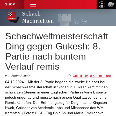
SHOP
TOGGLE
NAVIGATION
Schach
Nachrichten
Schachweltmeisterschaft
Ding gegen Gukesh: 8.
Partie nach buntem
Verlauf remis
von André Schulz
Gefällt mir!
|
0 Kommentare
04.12.2024 – Mit der 8. Partie begann die zweite Halbzeit bei
der Schachweltmeisterschaft in Singapur. Gukesh kam mit den
schwarzen Steinen in einer Englischen Partie in Vorteil, spielte
jedoch ungenau und musste nach einem Qualitätsverlust ums
Remis kämpfen. Den Eröffnungszug für Ding machte Kingston
Kwek, Gründer von Academic Labs und Mitsponsor des WM-
Kampfes. | Fotos: FIDE /Eng Chin An und Maria Emelianova