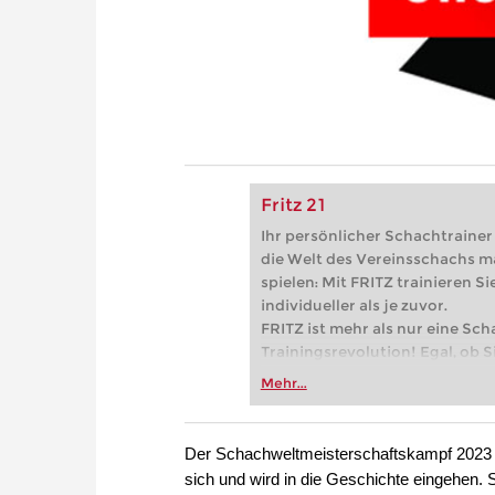
Fritz 21
Ihr persönlicher Schachtrainer -
die Welt des Vereinsschachs m
spielen: Mit FRITZ trainieren Sie
individueller als je zuvor.
FRITZ ist mehr als nur eine Sch
Trainingsrevolution! Egal, ob Si
Vereinsschachs machen oder ber
Mehr...
FRITZ trainieren Sie effizienter,
zuvor.
Der Schachweltmeisterschaftskampf 2023 z
sich und wird in die Geschichte eingehen.