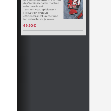
des Vereinsschachs machen
oder bereits auf
Turnierniveau spielen: Mit
FRITZ trainieren Sie
effizienter, intelligenter und
individueller als je zuvor.
69,90 €