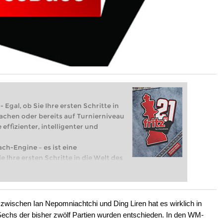
 Egal, ob Sie Ihre ersten Schritte in
achen oder bereits auf Turnierniveau
 effizienter, intelligenter und
ach-Engine – es ist eine
e Ihre ersten Schritte in die Welt des
eits auf Turnierniveau spielen: Mit
 intelligenter und individueller als je
wischen Ian Nepomniachtchi und Ding Liren hat es wirklich in
 Sechs der bisher zwölf Partien wurden entschieden. In den WM-