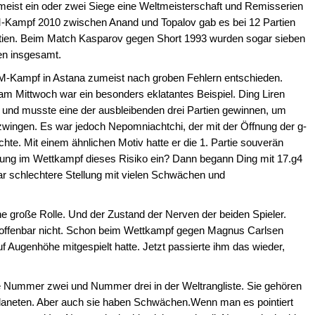
eist ein oder zwei Siege eine Weltmeisterschaft und Remisserien
-Kampf 2010 zwischen Anand und Topalov gab es bei 12 Partien
tien. Beim Match Kasparov gegen Short 1993 wurden sogar sieben
ien insgesamt.
M-Kampf in Astana zumeist nach groben Fehlern entschieden.
 am Mittwoch war ein besonders eklatantes Beispiel. Ding Liren
 und musste eine der ausbleibenden drei Partien gewinnen, um
wingen. Es war jedoch Nepomniachtchi, der mit der Öffnung der g-
hte. Mit einem ähnlichen Motiv hatte er die 1. Partie souverän
ung im Wettkampf dieses Risiko ein? Dann begann Ding mit 17.g4
lar schlechtere Stellung mit vielen Schwächen und
.
e große Rolle. Und der Zustand der Nerven der beiden Spieler.
er offenbar nicht. Schon beim Wettkampf gegen Magnus Carlsen
auf Augenhöhe mitgespielt hatte. Jetzt passierte ihm das wieder,
e Nummer zwei und Nummer drei in der Weltrangliste. Sie gehören
laneten. Aber auch sie haben Schwächen.Wenn man es pointiert