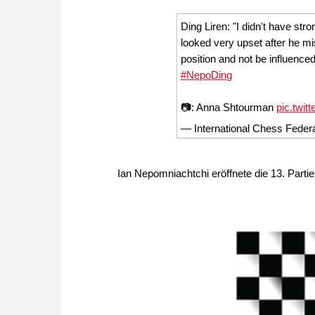
Ding Liren: "I didn't have str
looked very upset after he mi
position and not be influence
#NepoDing
📷: Anna Shtourman
pic.twi
— International Chess Fede
Ian Nepomniachtchi eröffnete die 13. Partie