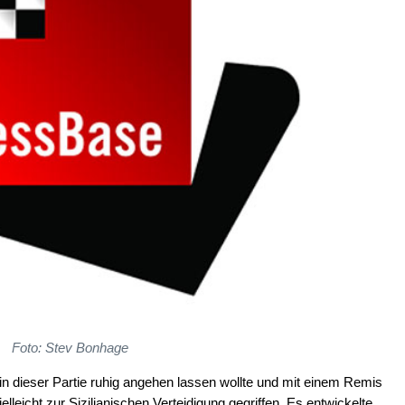
Foto: Stev Bonhage
 in dieser Partie ruhig angehen lassen wollte und mit einem Remis
elleicht zur Sizilianischen Verteidigung gegriffen. Es entwickelte