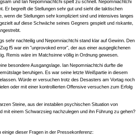
angsam und Ian Nepomniachtchi spielt zu schnell. Nepomniachtchi
eht. Er begreift die Stellungen sehr gut und sieht die taktischen
e, wenn die Stellungen sehr kompliziert sind und intensives langes
 gezielt auf diese Schwäche seines Gegners gespielt und riskante,
angestrebt.
ings sehr nachteilig und Nepomniachtchi stand klar auf Gewinn. Den
Zug f5 war ein "unprovoked error", der aus einer ausgeglichenen
tig. Remis wäre im Matchsinne völlig in Ordnung gewesen.
 eine besondere Ausgangslage. Ian Nepomniachtchi durfte die
mütslage beruhigen. Es war seine letzte Weißpartie in diesem
gelassen. Würde er versuchen trotz des Desasters am Vortag noch
elen oder mit einer kontrollierten Offensive versuchen zum Erfolg
rzen Steine, aus der instabilen psychischen Situation von
nd mit einem Schwarzsieg nachzulegen und ihn Führung zu gehen?
n einige dieser Fragen in der Pressekonferenz: