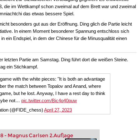
.d3, die im Wettkampf schon zweimal auf dem Brett war und zweimal
mniachtchi das etwas bessere Spiel.
cht besonders gut aus der Eröffnung. Ding glich die Partie leicht
nitiative. In einem Moment besonderer Spannung entschloss sich
in ein Endspiel, in dem der Chinese für die Minusqualität einen
er letzten Partie am Samstag. Ding führt dort die weißen Steine.
tag ein Stichkampf.
 game with the white pieces: "It is both an advantage
ber the match between Topalov and Anand, where
game, but he lost. Anyway, I have a rest day to think
 maybe not…
pic.twitter.com/Bic4q40puw
ration (@FIDE_chess)
April 27, 2023
8 - Magnus Carlsen 2.Auflage