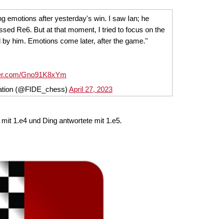
ong emotions after yesterday's win. I saw Ian; he
ssed Re6. But at that moment, I tried to focus on the
d by him. Emotions come later, after the game."
tter.com/Gno91K8xYm
ration (@FIDE_chess)
April 27, 2023
 mit 1.e4 und Ding antwortete mit 1.e5.