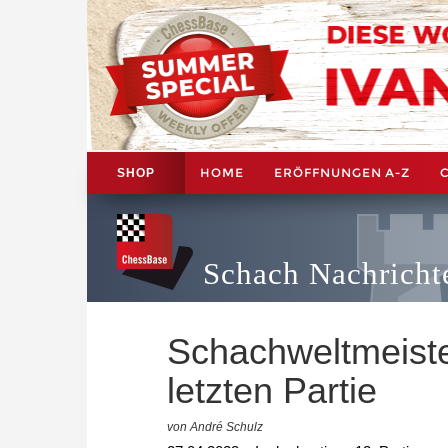
HOME
ERÖFFNUNGEN A-Z
SHOP
Schach Nachricht
Schachweltmeiste
letzten Partie
von André Schulz