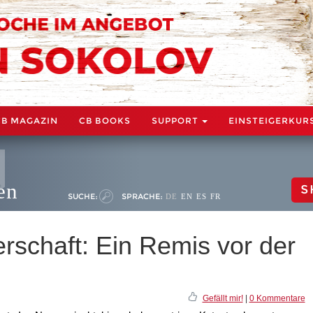
CB MAGAZIN
CB BOOKS
SUPPORT
EINSTEIGERKUR
en
S
SUCHE:
SPRACHE:
DE
EN
ES
FR
rschaft: Ein Remis vor der
Gefällt mir!
|
0 Kommentare