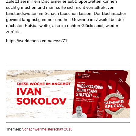
Zuletzt sei mir ein Disclaimer erlaubt: Sportwetten können
süchtig machen und man sollte sich nicht von attraktiven
Einstandswetten im Schach täuschen lassen. Der Buchmacher
gewinnt langfristig immer und holt Gewinne im Zweifel bei der
nächsten Fußballwette, also im echten Glücksspiel, wieder
zurück.
https://worldchess.com/news/71
Themen:
Schachweltmeisterschaft 2018