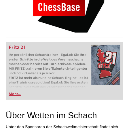
Fritz 21
Ihr persönlicher Schachtrainer - Egal, ob Sie Ihre
ersten Schritte in die Welt des Vereinsschachs
machen oder bereits auf Turnierniveau spielen:
Mit FRITZ trainieren Sie effizienter, intelligenter
und individueller als je zuvor.
FRITZ ist mehr als nur eine Schach-Engine – es ist
eine Trainingsrevolution! Egal, ob Sie Ihre ersten
Schritte in die Welt des Vereinsschachs machen
oder bereits auf Turnierniveau spielen: Mit
Mehr...
FRITZ trainieren Sie effizienter, intelligenter und
individueller als je zuvor.
Über Wetten im Schach
Unter den Sponsoren der Schachweltmeisterschaft findet sich