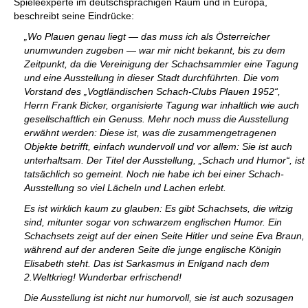
Spieleexperte im deutschsprachigen Raum und in Europa,
beschreibt seine Eindrücke:
„Wo Plauen genau liegt — das muss ich als Österreicher
unumwunden zugeben — war mir nicht bekannt, bis zu dem
Zeitpunkt, da die Vereinigung der Schachsammler eine Tagung
und eine Ausstellung in dieser Stadt durchführten. Die vom
Vorstand des „Vogtländischen Schach-Clubs Plauen 1952“,
Herrn Frank Bicker, organisierte Tagung war inhaltlich wie auch
gesellschaftlich ein Genuss. Mehr noch muss die Ausstellung
erwähnt werden: Diese ist, was die zusammengetragenen
Objekte betrifft, einfach wundervoll und vor allem: Sie ist auch
unterhaltsam. Der Titel der Ausstellung, „Schach und Humor“, ist
tatsächlich so gemeint. Noch nie habe ich bei einer Schach-
Ausstellung so viel Lächeln und Lachen erlebt.
Es ist wirklich kaum zu glauben: Es gibt Schachsets, die witzig
sind, mitunter sogar von schwarzem englischen Humor. Ein
Schachsets zeigt auf der einen Seite Hitler und seine Eva Braun,
während auf der anderen Seite die junge englische Königin
Elisabeth steht. Das ist Sarkasmus in Enlgand nach dem
2.Weltkrieg! Wunderbar erfrischend!
Die Ausstellung ist nicht nur humorvoll, sie ist auch sozusagen