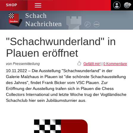
SHOP
TOGGLE
NAVIGATION
Schach
Nachrichten
"Schachwunderland" in
Plauen eröffnet
von Pressemitteilung
Gefällt mir!
|
0 Kommentare
10.11.2022 – Die Ausstellung "Schachwunderland" in der
Galerie Malzhaus in Plauen ist "die schönste Schachausstellung
des Jahres", findet Frank Bicker vom VSC Plauen. Zur
Eröffnung der Ausstellung trafen sich in Plauen die Chess
Collectors International und letzte Woche trug der Vogtländische
Schachclub hier sein Jubiläumsturnier aus.