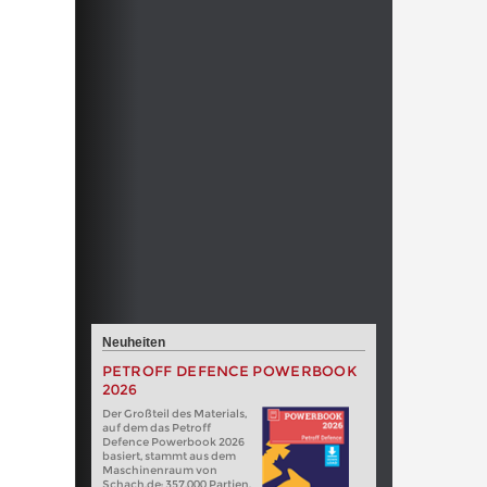
Neuheiten
PETROFF DEFENCE POWERBOOK
2026
Der Großteil des Materials,
auf dem das Petroff
Defence Powerbook 2026
basiert, stammt aus dem
Maschinenraum von
Schach.de: 357.000 Partien.