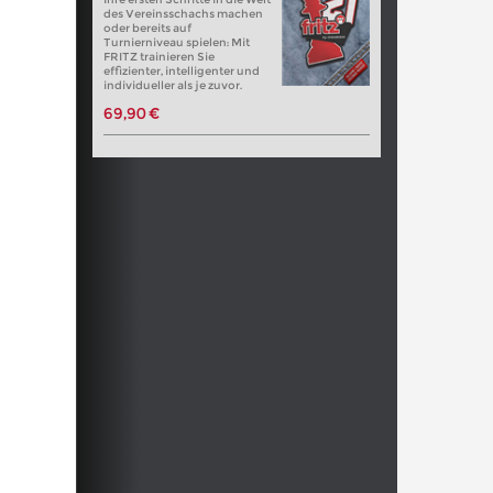
des Vereinsschachs machen
oder bereits auf
Turnierniveau spielen: Mit
FRITZ trainieren Sie
effizienter, intelligenter und
individueller als je zuvor.
69,90 €