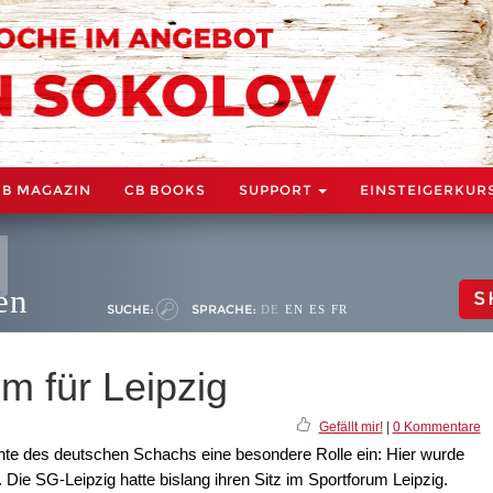
CB MAGAZIN
CB BOOKS
SUPPORT
EINSTEIGERKUR
en
S
SUCHE:
SPRACHE:
DE
EN
ES
FR
m für Leipzig
Gefällt mir!
|
0 Kommentare
hte des deutschen Schachs eine besondere Rolle ein: Hier wurde
ie SG-Leipzig hatte bislang ihren Sitz im Sportforum Leipzig.