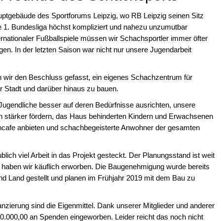
auptgebäude des Sportforums Leipzig, wo RB Leipzig seinen Sitz
 die 1. Bundesliga höchst kompliziert und nahezu unzumutbar
rnationaler Fußballspiele müssen wir Schachsportler immer öfter
n. In der letzten Saison war nicht nur unsere Jugendarbeit
wir den Beschluss gefasst, ein eigenes Schachzentrum für
r Stadt und darüber hinaus zu bauen.
d Jugendliche besser auf deren Bedürfnisse ausrichten, unsere
 stärker fördern, das Haus behinderten Kindern und Erwachsenen
chcafe anbieten und schachbegeisterte Anwohner der gesamten
blich viel Arbeit in das Projekt gesteckt. Der Planungsstand ist weit
l haben wir käuflich erworben. Die Baugenehmigung wurde bereits
 und Land gestellt und planen im Frühjahr 2019 mit dem Bau zu
anzierung sind die Eigenmittel. Dank unserer Mitglieder und anderer
50.000,00 an Spenden eingeworben. Leider reicht das noch nicht