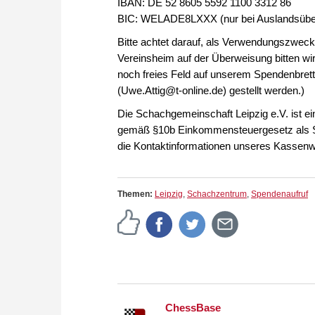
IBAN: DE 52 8605 5592 1100 3312 86
BIC: WELADE8LXXX (nur bei Auslandsübe
Bitte achtet darauf, als Verwendungszwec
Vereinsheim auf der Überweisung bitten wir
noch freies Feld auf unserem Spendenbret
(Uwe.Attig@t-online.de) gestellt werden.)
Die Schachgemeinschaft Leipzig e.V. ist e
gemäß §10b Einkommensteuergesetz als S
die Kontaktinformationen unseres Kassenw
Themen:
Leipzig
,
Schachzentrum
,
Spendenaufruf
ChessBase