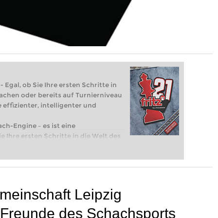
 Egal, ob Sie Ihre ersten Schritte in
achen oder bereits auf Turnierniveau
 effizienter, intelligenter und
ach-Engine – es ist eine
e Ihre ersten Schritte in die Welt des
eits auf Turnierniveau spielen: Mit
 intelligenter und individueller als je
meinschaft Leipzig
d Freunde des Schachsports