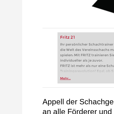
Fritz 21
Ihr persönlicher Schachtrainer -
die Welt des Vereinsschachs m
spielen: Mit FRITZ trainieren Sie
individueller als je zuvor.
FRITZ ist mehr als nur eine Sch
Trainingsrevolution! Egal, ob Si
Vereinsschachs machen oder ber
Mehr...
FRITZ trainieren Sie effizienter,
zuvor.
Appell der Schachge
an alle Förderer un