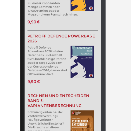
Zu dieser imposanten
Menge kommen noch
17.000 Partien aus der
Mega und vom Fernschach hinzu.
9,90 €
PETROFF DEFENCE POWERBASE
2026
Petroff Defence
Powerbase 2026 ist eine
Datenbank und enthält
6475 hochklassige Partien
aus der Mega 2026 bzw.
der Correspondence
Database 2026, davon sind
682 kommentiert.
9,90 €
RECHNEN UND ENTSCHEIDEN
BAND 3:
VARIANTENBERECHNUNG
Schwierigkeiten bei der
Vorteilsverwertung?
Häufige Zeitnot?
Unerklärliche Einsteller?
Die Ursache all dieser