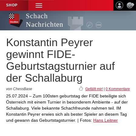
SHOP
TOGGLE
NAVIGATION
Schach
Nachrichten
Konstantin Peyrer
gewinnt FIDE-
Geburtstagsturnier auf
der Schallaburg
von ChessBase
Gefällt mir!
|
0 Kommentare
25.07.2024 – Zum 100sten geburtstag der FIDE beteiligte sich
Österreich mit einem Turnier in besonderem Ambiente - auf der
Schallaburg. Viele bekannte Schachfreunde nahmen teil. IM
Konstantin Peyrer erwies sich als bester Spieler an diesem Tag
und gewann das Geburtstagsturnier. | Fotos:
Hans Leitner