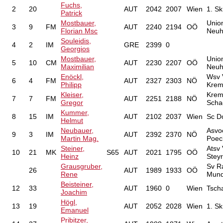
Fuchs,
2
20
AUT
2042
2007
Wien
1. Sk
Patrick
Mostbauer,
Unio
3
9
FM
AUT
2240
2194
OÖ
Florian Msc
Neuh
Souleidis,
4
2
IM
GRE
2399
0
Georgios
Mostbauer,
Unio
5
10
CM
AUT
2230
2207
OÖ
Maximilian
Neuh
Enöckl,
Wsv 
6
4
FM
AUT
2327
2303
NÖ
Philipp
Krem
Kleiser,
Krem
7
7
FM
AUT
2251
2188
NÖ
Gregor
Scha
Kummer,
8
15
IM
AUT
2102
2037
Wien
Sc D
Helmut
Neubauer,
Asvo
9
3
IM
AUT
2392
2370
NÖ
Martin Mag.
Poech
Steiner,
Atsv
10
21
MK
S65
AUT
2021
1795
OÖ
Heinz
Steyr
Grausgruber,
Sv R
26
AUT
1989
1933
OÖ
Rene
Mund
Beisteiner,
12
33
AUT
1960
0
Wien
Tsch
Joachim
Högl,
13
19
AUT
2052
2028
Wien
1. Sk
Emanuel
Pribitzer,