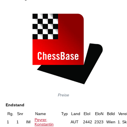
Preise
Endstand
Rg.
Snr
Name
Typ
Land
EloI
EloN
Bdld
Vere
Peyrer,
1
1
IM
AUT
2442
2323
Wien
1. Sk
Konstantin