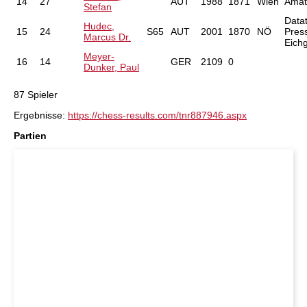
14
27
AUT
1988
1871
Wien
Amat
Stefan
Data
Hudec,
15
24
S65
AUT
2001
1870
NÖ
Pres
Marcus Dr.
Eichg
Meyer-
16
14
GER
2109
0
Dunker, Paul
87 Spieler
Ergebnisse:
https://chess-results.com/tnr887946.aspx
Partien