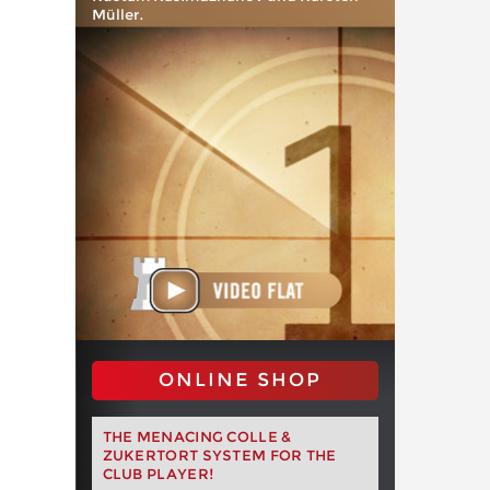
Müller.
ONLINE SHOP
THE MENACING COLLE &
ZUKERTORT SYSTEM FOR THE
CLUB PLAYER!