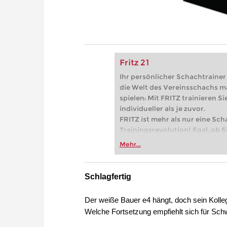
Fritz 21
Ihr persönlicher Schachtrainer -
die Welt des Vereinsschachs m
spielen: Mit FRITZ trainieren Sie
individueller als je zuvor.
FRITZ ist mehr als nur eine Sch
Trainingsrevolution! Egal, ob Si
Vereinsschachs machen oder ber
Mehr...
FRITZ trainieren Sie effizienter,
zuvor.
Schlagfertig
Der weiße Bauer e4 hängt, doch sein Kolleg
Welche Fortsetzung empfiehlt sich für Sc