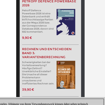
PETROFF DEFENCE POWERBASE
2026
Petroff Defence
Powerbase 2026 ist eine
Datenbank und enthält
6475 hochklassige Partien
aus der Mega 2026 bzw.
der Correspondence
Database 2026, davon sind
682 kommentiert.
9,90 €
RECHNEN UND ENTSCHEIDEN
BAND 3:
VARIANTENBERECHNUNG
Schwierigkeiten bei der
Vorteilsverwertung?
Häufige Zeitnot?
Unerklärliche Einsteller?
Die Ursache all dieser
Probleme kann
unsauberes und
ineffizientes Rechnen sein.
39,90 €
zuspielen. Abhängig von ihrem Verwendungszweck können dabei neben technisch