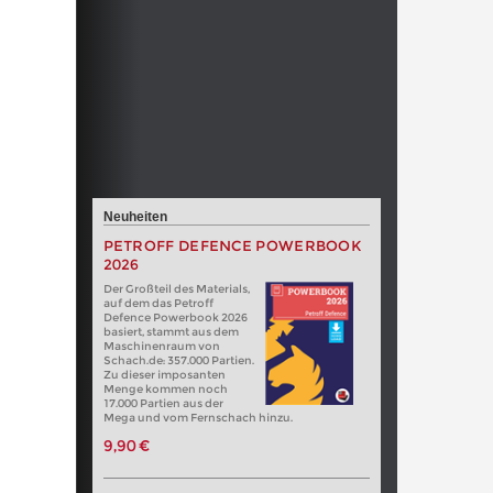
Neuheiten
PETROFF DEFENCE POWERBOOK
2026
Der Großteil des Materials,
auf dem das Petroff
Defence Powerbook 2026
basiert, stammt aus dem
Maschinenraum von
Schach.de: 357.000 Partien.
Zu dieser imposanten
Menge kommen noch
17.000 Partien aus der
Mega und vom Fernschach hinzu.
9,90 €