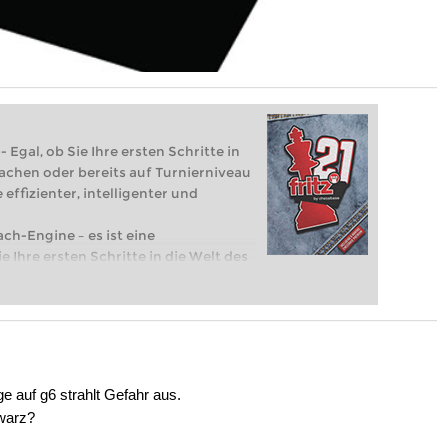
 Egal, ob Sie Ihre ersten Schritte in
achen oder bereits auf Turnierniveau
 effizienter, intelligenter und
ach-Engine – es ist eine
e Ihre ersten Schritte in die Welt des
eits auf Turnierniveau spielen: Mit
 intelligenter und individueller als je
e auf g6 strahlt Gefahr aus.
hwarz?