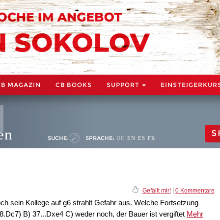
CB MAGAZIN
CB BOOKS
SUPPORT
EINSTEIGERKUR
en
S
SUCHE:
SPRACHE:
DE
EN
ES
FR
Gefällt mir!
|
0 Kommentare
ch sein Kollege auf g6 strahlt Gefahr aus. Welche Fortsetzung
38.Dc7) B) 37...Dxe4 C) weder noch, der Bauer ist vergiftet
Mehr