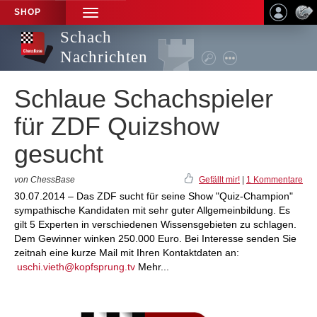
SHOP
TOGGLE
NAVIGATION
Schach
Nachrichten
Schlaue Schachspieler
für ZDF Quizshow
gesucht
von ChessBase
Gefällt mir!
|
1 Kommentare
30.07.2014 – Das ZDF sucht für seine Show "Quiz-Champion"
sympathische Kandidaten mit sehr guter Allgemeinbildung. Es
gilt 5 Experten in verschiedenen Wissensgebieten zu schlagen.
Dem Gewinner winken 250.000 Euro. Bei Interesse senden Sie
zeitnah eine kurze Mail mit Ihren Kontaktdaten an:
uschi.vieth@kopfsprung.tv
Mehr...