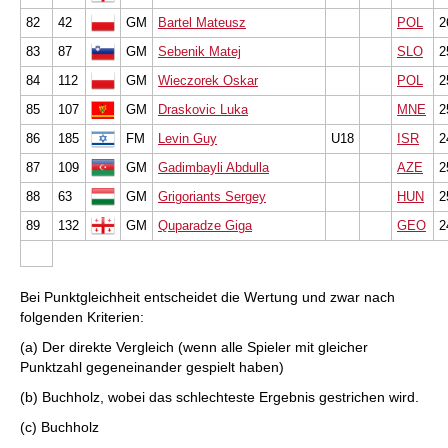
82
42
GM
Bartel Mateusz
POL
2
83
87
GM
Sebenik Matej
SLO
2
84
112
GM
Wieczorek Oskar
POL
2
85
107
GM
Draskovic Luka
MNE
2
86
185
FM
Levin Guy
U18
ISR
2
87
109
GM
Gadimbayli Abdulla
AZE
2
88
63
GM
Grigoriants Sergey
HUN
2
89
132
GM
Quparadze Giga
GEO
2
Bei Punktgleichheit entscheidet die Wertung und zwar nach
folgenden Kriterien:
(a) Der direkte Vergleich (wenn alle Spieler mit gleicher
Punktzahl gegeneinander gespielt haben)
(b) Buchholz, wobei das schlechteste Ergebnis gestrichen wird.
(c) Buchholz