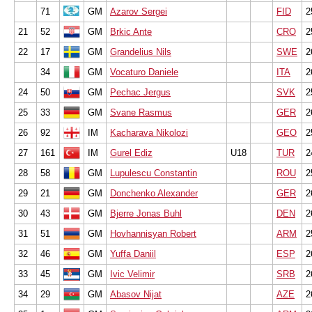
71
GM
Azarov Sergei
FID
2
21
52
GM
Brkic Ante
CRO
2
22
17
GM
Grandelius Nils
SWE
2
34
GM
Vocaturo Daniele
ITA
2
24
50
GM
Pechac Jergus
SVK
2
25
33
GM
Svane Rasmus
GER
2
26
92
IM
Kacharava Nikolozi
GEO
2
27
161
IM
Gurel Ediz
U18
TUR
2
28
58
GM
Lupulescu Constantin
ROU
2
29
21
GM
Donchenko Alexander
GER
2
30
43
GM
Bjerre Jonas Buhl
DEN
2
31
51
GM
Hovhannisyan Robert
ARM
2
32
46
GM
Yuffa Daniil
ESP
2
33
45
GM
Ivic Velimir
SRB
2
34
29
GM
Abasov Nijat
AZE
2