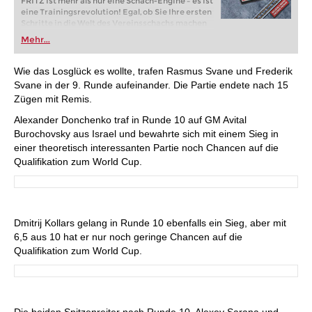
FRITZ ist mehr als nur eine Schach-Engine – es ist
eine Trainingsrevolution! Egal, ob Sie Ihre ersten
Schritte in die Welt des Vereinsschachs machen
oder bereits auf Turnierniveau spielen: Mit
Mehr...
FRITZ trainieren Sie effizienter, intelligenter und
individueller als je zuvor.
Wie das Losglück es wollte, trafen Rasmus Svane und Frederik
Svane in der 9. Runde aufeinander. Die Partie endete nach 15
Zügen mit Remis.
Alexander Donchenko traf in Runde 10 auf GM Avital
Burochovsky aus Israel und bewahrte sich mit einem Sieg in
einer theoretisch interessanten Partie noch Chancen auf die
Qualifikation zum World Cup.
Dmitrij Kollars gelang in Runde 10 ebenfalls ein Sieg, aber mit
6,5 aus 10 hat er nur noch geringe Chancen auf die
Qualifikation zum World Cup.