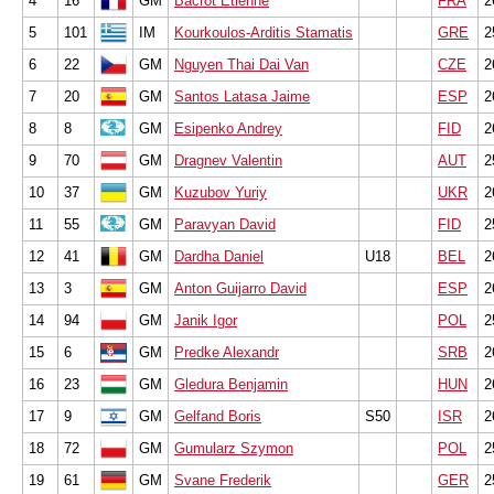
4
16
GM
Bacrot Etienne
FRA
2
5
101
IM
Kourkoulos-Arditis Stamatis
GRE
2
6
22
GM
Nguyen Thai Dai Van
CZE
2
7
20
GM
Santos Latasa Jaime
ESP
2
8
8
GM
Esipenko Andrey
FID
2
9
70
GM
Dragnev Valentin
AUT
2
10
37
GM
Kuzubov Yuriy
UKR
2
11
55
GM
Paravyan David
FID
2
12
41
GM
Dardha Daniel
U18
BEL
2
13
3
GM
Anton Guijarro David
ESP
2
14
94
GM
Janik Igor
POL
2
15
6
GM
Predke Alexandr
SRB
2
16
23
GM
Gledura Benjamin
HUN
2
17
9
GM
Gelfand Boris
S50
ISR
2
18
72
GM
Gumularz Szymon
POL
2
19
61
GM
Svane Frederik
GER
2