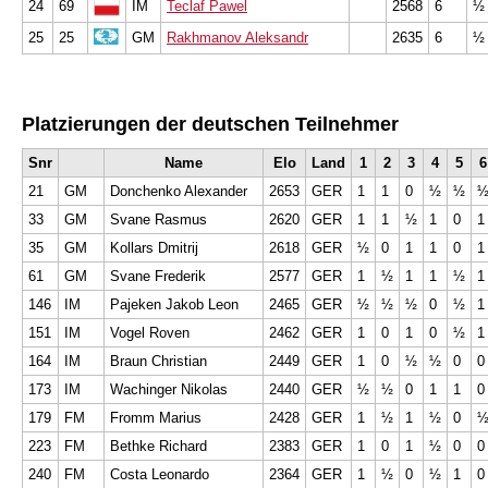
24
69
IM
Teclaf Pawel
2568
6
½ 
25
25
GM
Rakhmanov Aleksandr
2635
6
½ 
Platzierungen der deutschen Teilnehmer
Snr
Name
Elo
Land
1
2
3
4
5
6
21
GM
Donchenko Alexander
2653
GER
1
1
0
½
½
33
GM
Svane Rasmus
2620
GER
1
1
½
1
0
1
35
GM
Kollars Dmitrij
2618
GER
½
0
1
1
0
1
61
GM
Svane Frederik
2577
GER
1
½
1
1
½
1
146
IM
Pajeken Jakob Leon
2465
GER
½
½
½
0
½
1
151
IM
Vogel Roven
2462
GER
1
0
1
0
½
1
164
IM
Braun Christian
2449
GER
1
0
½
½
0
0
173
IM
Wachinger Nikolas
2440
GER
½
½
0
1
1
0
179
FM
Fromm Marius
2428
GER
1
½
1
½
0
223
FM
Bethke Richard
2383
GER
1
0
1
½
0
0
240
FM
Costa Leonardo
2364
GER
1
½
0
½
1
0