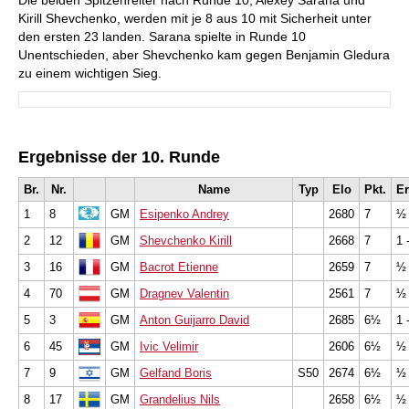
Die beiden Spitzenreiter nach Runde 10, Alexey Sarana und
Kirill Shevchenko, werden mit je 8 aus 10 mit Sicherheit unter
den ersten 23 landen. Sarana spielte in Runde 10
Unentschieden, aber Shevchenko kam gegen Benjamin Gledura
zu einem wichtigen Sieg.
Ergebnisse der 10. Runde
Br.
Nr.
Name
Typ
Elo
Pkt.
Er
1
8
GM
Esipenko Andrey
2680
7
½ 
2
12
GM
Shevchenko Kirill
2668
7
1 
3
16
GM
Bacrot Etienne
2659
7
½ 
4
70
GM
Dragnev Valentin
2561
7
½ 
5
3
GM
Anton Guijarro David
2685
6½
1 
6
45
GM
Ivic Velimir
2606
6½
½ 
7
9
GM
Gelfand Boris
S50
2674
6½
½ 
8
17
GM
Grandelius Nils
2658
6½
½ 