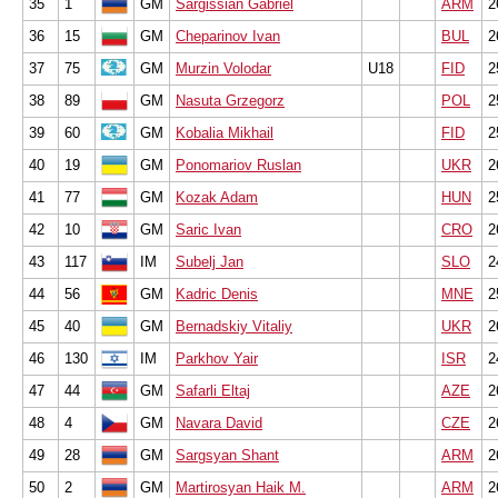
35
1
GM
Sargissian Gabriel
ARM
2
36
15
GM
Cheparinov Ivan
BUL
2
37
75
GM
Murzin Volodar
U18
FID
2
38
89
GM
Nasuta Grzegorz
POL
2
39
60
GM
Kobalia Mikhail
FID
2
40
19
GM
Ponomariov Ruslan
UKR
2
41
77
GM
Kozak Adam
HUN
2
42
10
GM
Saric Ivan
CRO
2
43
117
IM
Subelj Jan
SLO
2
44
56
GM
Kadric Denis
MNE
2
45
40
GM
Bernadskiy Vitaliy
UKR
2
46
130
IM
Parkhov Yair
ISR
2
47
44
GM
Safarli Eltaj
AZE
2
48
4
GM
Navara David
CZE
2
49
28
GM
Sargsyan Shant
ARM
2
50
2
GM
Martirosyan Haik M.
ARM
2