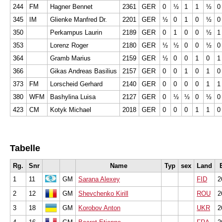
244
FM
Hagner Bennet
2361
GER
0
½
1
1
½
0
345
IM
Glienke Manfred Dr.
2201
GER
½
0
1
0
½
0
350
Perkampus Laurin
2189
GER
0
1
0
0
½
1
353
Lorenz Roger
2180
GER
½
½
0
0
½
0
364
Gramb Marius
2159
GER
½
0
0
1
0
1
366
Gikas Andreas Basilius
2157
GER
0
0
1
0
1
0
373
FM
Lorscheid Gerhard
2140
GER
0
0
0
0
1
1
380
WFM
Bashylina Luisa
2127
GER
0
½
½
0
½
0
423
CM
Kotyk Michael
2018
GER
0
0
0
1
1
0
Tabelle
Rg.
Snr
Name
Typ
sex
Land
1
11
GM
Sarana Alexey
FID
2
2
12
GM
Shevchenko Kirill
ROU
2
3
18
GM
Korobov Anton
UKR
2