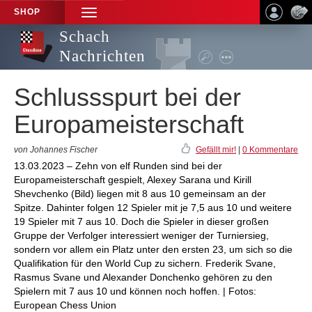
SHOP
TOGGLE
NAVIGATION
Schach
Nachrichten
Schlussspurt bei der
Europameisterschaft
von Johannes Fischer
Gefällt mir!
|
0 Kommentare
13.03.2023 – Zehn von elf Runden sind bei der
Europameisterschaft gespielt, Alexey Sarana und Kirill
Shevchenko (Bild) liegen mit 8 aus 10 gemeinsam an der
Spitze. Dahinter folgen 12 Spieler mit je 7,5 aus 10 und weitere
19 Spieler mit 7 aus 10. Doch die Spieler in dieser großen
Gruppe der Verfolger interessiert weniger der Turniersieg,
sondern vor allem ein Platz unter den ersten 23, um sich so die
Qualifikation für den World Cup zu sichern. Frederik Svane,
Rasmus Svane und Alexander Donchenko gehören zu den
Spielern mit 7 aus 10 und können noch hoffen. | Fotos:
European Chess Union