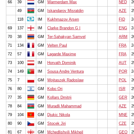
66
39
GM
Warmerdam Max
NED
2
49
GM
Iskandarov Misratdin
AZE
2
118
IM
Kukhmazov Arsen
FID
2
69
137
IM
Clarke Brandon G I
ENG
2
70
38
GM
Ter-Sahakyan Samvel
ARM
2
71
134
GM
Velten Paul
FRA
2
72
57
GM
Lagarde Maxime
FRA
2
73
100
IM
Horvath Dominik
AUT
2
74
149
IM
Sousa Andre Ventura
POR
2
75
7
GM
Wojtaszek Radoslaw
POL
2
76
80
GM
Kobo Ori
ISR
2
77
35
GM
Kollars Dmitrij
GER
2
78
84
GM
Muradli Mahammad
AZE
2
79
104
GM
Djukic Nikola
MNE
2
80
90
GM
Stocek Jiri
CZE
2
81
67
GM
Mchedlishvili Mikheil
GEO
2