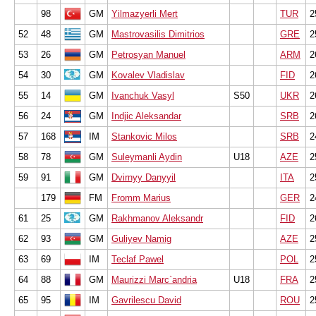
98
GM
Yilmazyerli Mert
TUR
2
52
48
GM
Mastrovasilis Dimitrios
GRE
2
53
26
GM
Petrosyan Manuel
ARM
2
54
30
GM
Kovalev Vladislav
FID
2
55
14
GM
Ivanchuk Vasyl
S50
UKR
2
56
24
GM
Indjic Aleksandar
SRB
2
57
168
IM
Stankovic Milos
SRB
2
58
78
GM
Suleymanli Aydin
U18
AZE
2
59
91
GM
Dvirnyy Danyyil
ITA
2
179
FM
Fromm Marius
GER
2
61
25
GM
Rakhmanov Aleksandr
FID
2
62
93
GM
Guliyev Namig
AZE
2
63
69
IM
Teclaf Pawel
POL
2
64
88
GM
Maurizzi Marc`andria
U18
FRA
2
65
95
IM
Gavrilescu David
ROU
2