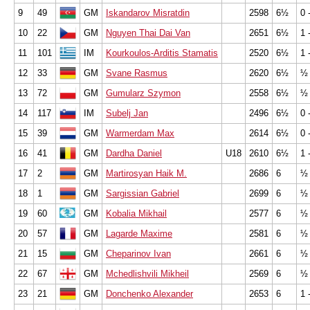
9
49
GM
Iskandarov Misratdin
2598
6½
0 
10
22
GM
Nguyen Thai Dai Van
2651
6½
1 
11
101
IM
Kourkoulos-Arditis Stamatis
2520
6½
1 
12
33
GM
Svane Rasmus
2620
6½
½ 
13
72
GM
Gumularz Szymon
2558
6½
½ 
14
117
IM
Subelj Jan
2496
6½
0 
15
39
GM
Warmerdam Max
2614
6½
0 
16
41
GM
Dardha Daniel
U18
2610
6½
1 
17
2
GM
Martirosyan Haik M.
2686
6
½ 
18
1
GM
Sargissian Gabriel
2699
6
½ 
19
60
GM
Kobalia Mikhail
2577
6
½ 
20
57
GM
Lagarde Maxime
2581
6
½ 
21
15
GM
Cheparinov Ivan
2661
6
½ 
22
67
GM
Mchedlishvili Mikheil
2569
6
½ 
23
21
GM
Donchenko Alexander
2653
6
1 