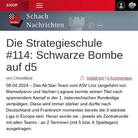
SHOP
TOGGLE
NAVIGATION
Schach
Nachrichten
Die Strategieschule
#114: Schwarze Bombe
auf d5
von ChessBase
Gefällt mir!
|
0 Kommentare
08.04.2024 – Das All-Star-Team vom ASV Linz (angeführt von
Mamedyarov und Vachier-Lagrave konnte seinen Titel nach
spannendem Kampf in der 1. österreichischen Bundesliga
verteidigen. Diese wird immer stärker und dürfte nach
Deutschland und Frankreich momentan bereits die 3-stärkste
Liga in Europa sein. Heuer wurde sie - jeweils als Zentralrunde
mit allen Teams - an 2 Terminen (mit 5 bzw. 6 Spieltagen)
ausgetragen.