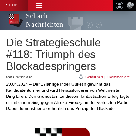
SHOP
TOGGLE
NAVIGATION
Schach
Nachrichten
Die Strategieschule
#118: Triumph des
Blockadespringers
von ChessBase
Gefällt mir!
|
0 Kommentare
29.04.2024 – Der 17jährige Inder Gukesh gewinnt das
Kandidatenturnier und wird Herausforderer von Weltmeister
Ding Liren. Den Grundstein zu diesem fantastischen Erfolg legte
er mit einem Sieg gegen Alireza Firouzja in der vorletzten Partie.
Dabei demonstrierte er herrlich das Prinzip der Blockade.