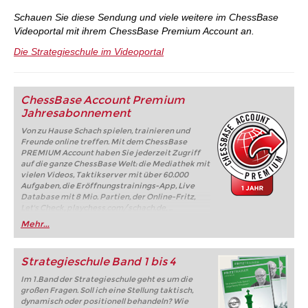
Schauen Sie diese Sendung und viele weitere im ChessBase
Videoportal mit ihrem ChessBase Premium Account an.
Die Strategieschule im Videoportal
ChessBase Account Premium
Jahresabonnement
Von zu Hause Schach spielen, trainieren und
Freunde online treffen. Mit dem ChessBase
PREMIUM Account haben Sie jederzeit Zugriff
auf die ganze ChessBase Welt: die Mediathek mit
vielen Videos, Taktikserver mit über 60.000
Aufgaben, die Eröffnungstrainings-App, Live
Database mit 8 Mio. Partien, der Online-Fritz,
Let's Check, playchess.com/schach.de, ...
Mehr...
Strategieschule Band 1 bis 4
Im 1.Band der Strategieschule geht es um die
großen Fragen. Soll ich eine Stellung taktisch,
dynamisch oder positionell behandeln? Wie