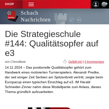
SHOP
TOGGLE
NAVIGATION
Schach
Nachrichten
Die Strategieschule
#144: Qualitätsopfer auf
e3
von ChessBase
Gefällt mir!
|
0 Kommentare
14.11.2024 – Das positionelle Qualitätsopfer gehört zum
Handwerk eines motivierten Turnierspielers. Alexandr Predke,
der seit einiger Zeit Serbien am Spitzenbrett vertritt, zeigte beim
Europacup einen typischen Einschlag auf e3. IM Harald
Schneider-Zinner nahm diese Modellpartie zum Anlass, dieses
Thema gründlich aufzuarbeiten.