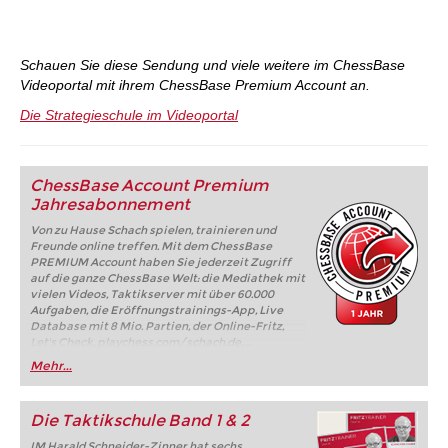
Schauen Sie diese Sendung und viele weitere im ChessBase
Videoportal mit ihrem ChessBase Premium Account an.
Die Strategieschule im Videoportal
ChessBase Account Premium
Jahresabonnement
Von zu Hause Schach spielen, trainieren und
Freunde online treffen. Mit dem ChessBase
PREMIUM Account haben Sie jederzeit Zugriff
auf die ganze ChessBase Welt: die Mediathek mit
vielen Videos, Taktikserver mit über 60.000
Aufgaben, die Eröffnungstrainings-App, Live
Database mit 8 Mio. Partien, der Online-Fritz,
Let's Check, playchess.com/schach.de, ...
Mehr...
Die Taktikschule Band 1 & 2
IM Harald Schneider-Zinner hat sechs