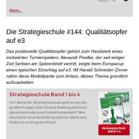
Mehr...
Die Strategieschule #144: Qualitätsopfer
auf e3
Das positionelle Qualitätsopfer gehört zum Handwerk eines
motivierten Turnierspielers. Alexandr Predke, der seit einiger
Zeit Serbien am Spitzenbrett vertritt, zeigte beim Europacup
einen typischen Einschlag auf e3. IM Harald Schneider-Zinner
nahm diese Modellpartie zum Anlass, dieses Thema gründlich
aufzuarbeiten.
Strategieschule Band 1 bis 4
Im 1.Band der Strategieschule geht es um die
großen Fragen. Soll ich eine Stellung taktisch,
dynamisch oder positionell behandeln? Wie
beurteile ich eine Stellung und vor allem: wie
finde ich einen guten Plan?