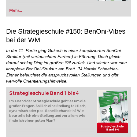
Mehr...
Die Strategieschule #150: BenOni-Vibes
bei der WM
In der 11. Partie ging Gukesh in einer komplizierten BenOni-
Struktur (mit vertauschten Farben) in Führung. Doch gleich
darauf schlug Ding im großen Stil zurück. Und wieder war eine
komplexe BenOni-Struktur am Brett. IM Harald Schneider-
Zinner beleuchtet die anspruchsvollen Stellungen und gibt
wervolle Orientierungshinweise.
Strategieschule Band 1 bis 4
Im 1.Band der Strategieschule geht es um die
großen Fragen. Soll ich eine Stellung taktisch,
dynamisch oder positionell behandeln? Wie
beurteile ich eine Stellung und vor allem: wie
finde ich einen guten Plan?