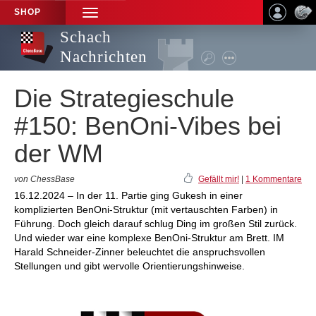
SHOP
TOGGLE
NAVIGATION
Schach
Nachrichten
Die Strategieschule
#150: BenOni-Vibes bei
der WM
von ChessBase
Gefällt mir!
|
1 Kommentare
16.12.2024 – In der 11. Partie ging Gukesh in einer
komplizierten BenOni-Struktur (mit vertauschten Farben) in
Führung. Doch gleich darauf schlug Ding im großen Stil zurück.
Und wieder war eine komplexe BenOni-Struktur am Brett. IM
Harald Schneider-Zinner beleuchtet die anspruchsvollen
Stellungen und gibt wervolle Orientierungshinweise.