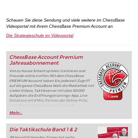
Schauen Sie diese Sendung und viele weitere im ChessBase
Videoportal mit ihrem ChessBase Premium Account an.
Die Strategieschule im Videoportal
ChessBase Account Premium
Jahresabonnement
Von zu Hause Schach spielen, trainieren und
Freunde online treffen. Mit dem ChessBase
PREMIUM Account haben Sie jederzeit Zugriff
auf die ganze ChessBase Welt: die Mediathek mit
vielen Videos, Taktikserver mit über 60.000
Aufgaben, die Eröffnungstrainings-App, Live
Database mit 8 Mio. Partien, der Online-Fritz,
Let's Check, playchess.com/schach.de, ...
Mehr...
Die Taktikschule Band 1 & 2
IM Harald Schneider-Zinner hat sechs