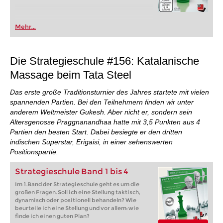
Mehr...
Die Strategieschule #156: Katalanische
Massage beim Tata Steel
Das erste große Traditionsturnier des Jahres startete mit vielen
spannenden Partien. Bei den Teilnehmern finden wir unter
anderem Weltmeister Gukesh. Aber nicht er, sondern sein
Altersgenosse Praggnanandhaa hatte mit 3,5 Punkten aus 4
Partien den besten Start. Dabei besiegte er den dritten
indischen Superstar, Erigaisi, in einer sehenswerten
Positionspartie.
Strategieschule Band 1 bis 4
Im 1.Band der Strategieschule geht es um die
großen Fragen. Soll ich eine Stellung taktisch,
dynamisch oder positionell behandeln? Wie
beurteile ich eine Stellung und vor allem: wie
finde ich einen guten Plan?