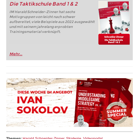
Die Taktikschule Band 1 & 2
IM Harald Schneider-Zinner hat sechs
Motivgruppen von leicht nach schwer
aufbereitet, viele Beispiele aus 2022 ausgewählt
und mit seinem jahrelang erprobten
Trainingsmaterial verknüpft.
Mehr...
Themen:
Harald Schneider-Zinner
,
Strategie
,
Videoportal