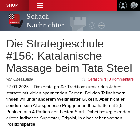
SHOP
TOGGLE
NAVIGATION
Schach
Nachrichten
Die Strategieschule
#156: Katalanische
Massage beim Tata Steel
von ChessBase
Gefällt mir!
|
0 Kommentare
27.01.2025 – Das erste große Traditionsturnier des Jahres
startete mit vielen spannenden Partien. Bei den Teilnehmern
finden wir unter anderem Weltmeister Gukesh. Aber nicht er,
sondern sein Altersgenosse Praggnanandhaa hatte mit 3,5
Punkten aus 4 Partien den besten Start. Dabei besiegte er den
dritten indischen Superstar, Erigaisi, in einer sehenswerten
Positionspartie.