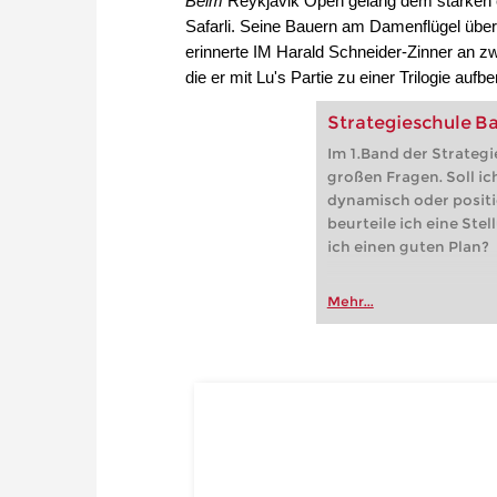
Beim
Reykjavik Open gelang dem starken 
Safarli. Seine Bauern am Damenflügel überr
erinnerte IM Harald Schneider-Zinner an zw
die er mit Lu's Partie zu einer Trilogie aufbe
Strategieschule Ba
Im 1.Band der Strategi
großen Fragen. Soll ich
dynamisch oder positi
beurteile ich eine Stel
ich einen guten Plan?
Mehr...