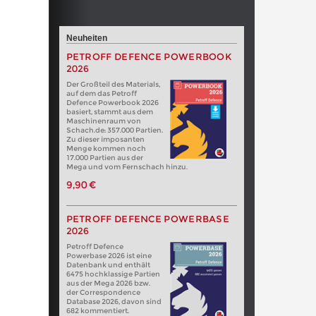
Neuheiten
PETROFF DEFENCE POWERBOOK
2026
Der Großteil des Materials,
auf dem das Petroff
Defence Powerbook 2026
basiert, stammt aus dem
Maschinenraum von
Schach.de: 357.000 Partien.
Zu dieser imposanten
Menge kommen noch
17.000 Partien aus der
Mega und vom Fernschach hinzu.
9,90 €
PETROFF DEFENCE POWERBASE
2026
Petroff Defence
Powerbase 2026 ist eine
Datenbank und enthält
6475 hochklassige Partien
aus der Mega 2026 bzw.
der Correspondence
Database 2026, davon sind
682 kommentiert.