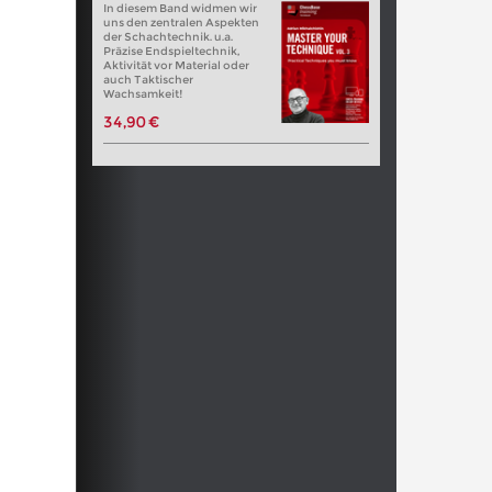
In diesem Band widmen wir
uns den zentralen Aspekten
der Schachtechnik. u.a.
Präzise Endspieltechnik,
Aktivität vor Material oder
auch Taktischer
Wachsamkeit!
34,90 €