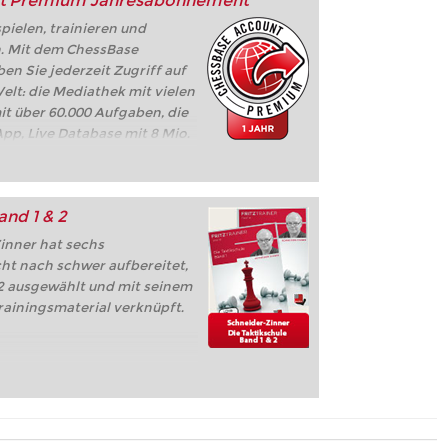
t Premium Jahresabonnement
ielen, trainieren und
n. Mit dem ChessBase
 Sie jederzeit Zugriff auf
lt: die Mediathek mit vielen
it über 60.000 Aufgaben, die
pp, Live Database mit 8 Mio.
z, Let's Check,
e, ...
and 1 & 2
inner hat sechs
ht nach schwer aufbereitet,
22 ausgewählt und mit seinem
rainingsmaterial verknüpft.