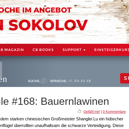
CB MAGAZIN
CB BOOKS
SUPPORT
EINSTEIGERKUR
en
S
SUCHE:
SPRACHE:
DE
EN
ES
FR
ule #168: Bauernlawinen
Gefällt mir!
|
0 Kommentare
dem starken chinesischen Großmeister Shanglei Lu ein hübscher
flügel überrollten unaufhaltsam die schwarze Verteidigung. Diese