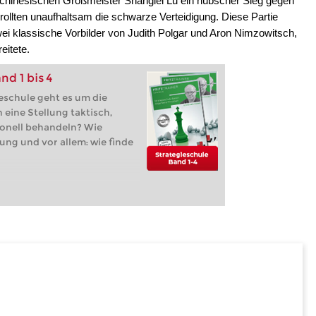
chinesischen Großmeister Shanglei Lu ein hübscher Sieg gegen
ollten unaufhaltsam die schwarze Verteidigung. Diese Partie
ei klassische Vorbilder von Judith Polgar und Aron Nimzowitsch,
reitete.
nd 1 bis 4
eschule geht es um die
 eine Stellung taktisch,
onell behandeln? Wie
lung und vor allem: wie finde