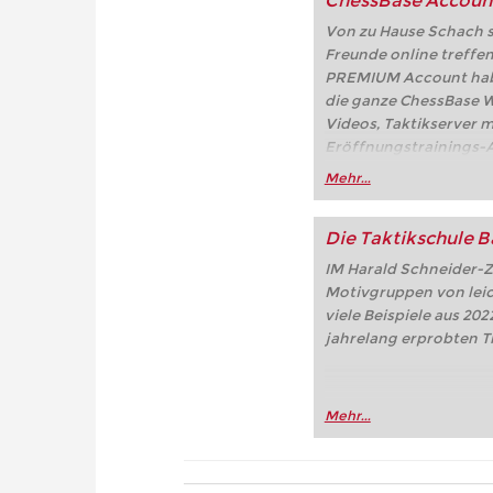
ChessBase Accoun
Von zu Hause Schach sp
Freunde online treffe
PREMIUM Account haben
die ganze ChessBase We
Videos, Taktikserver m
Eröffnungstrainings-A
Partien, der Online-Frit
Mehr...
playchess.com/schach.d
Die Taktikschule B
IM Harald Schneider-Z
Motivgruppen von leic
viele Beispiele aus 20
jahrelang erprobten T
Mehr...