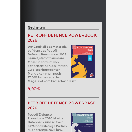
Neuheiten
PETROFF DEFENCE POWERBOOK
2026
Der Großteil des Materials,
auf dem das Petroff
Defence Powerbook 2026
basiert, stammt aus dem
Maschinenraum von
Schach.de: 357.000 Partien.
Zu dieser imposanten
Menge kommen noch
17.000 Partien aus der
Mega und vom Fernschach hinzu.
9,90 €
PETROFF DEFENCE POWERBASE
2026
Petroff Defence
Powerbase 2026 ist eine
Datenbank und enthält
6475 hochklassige Partien
aus der Mega 2026 bzw.