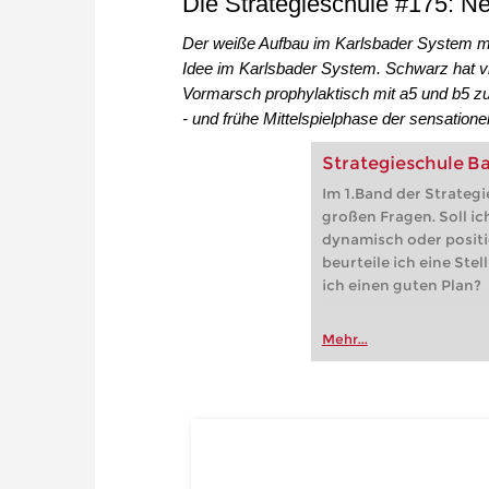
Die Strategieschule #175: N
Der weiße Aufbau im Karlsbader System mit 
Idee im Karlsbader System. Schwarz hat vi
Vormarsch prophylaktisch mit a5 und b5 zu
- und frühe Mittelspielphase der sensatione
Strategieschule Ba
Im 1.Band der Strategi
großen Fragen. Soll ich
dynamisch oder positi
beurteile ich eine Stel
ich einen guten Plan?
Mehr...