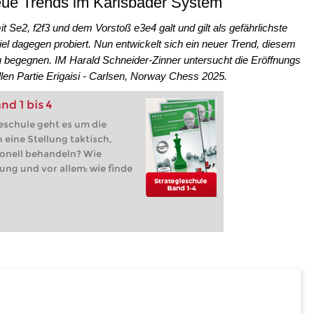
eue Trends im Karlsbader System
Se2, f2f3 und dem Vorstoß e3e4 galt und gilt als gefährlichste
el dagegen probiert. Nun entwickelt sich ein neuer Trend, diesem
 begegnen. IM Harald Schneider-Zinner untersucht die Eröffnungs
llen Partie Erigaisi - Carlsen, Norway Chess 2025.
nd 1 bis 4
eschule geht es um die
 eine Stellung taktisch,
onell behandeln? Wie
lung und vor allem: wie finde