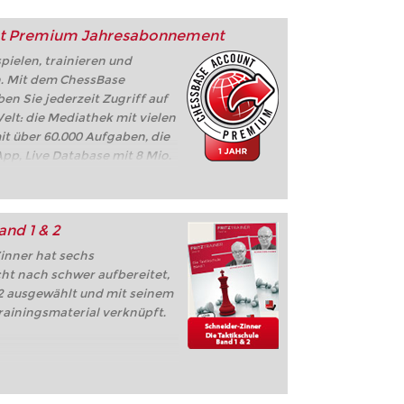
t Premium Jahresabonnement
ielen, trainieren und
n. Mit dem ChessBase
 Sie jederzeit Zugriff auf
lt: die Mediathek mit vielen
it über 60.000 Aufgaben, die
pp, Live Database mit 8 Mio.
z, Let's Check,
e, ...
and 1 & 2
inner hat sechs
ht nach schwer aufbereitet,
22 ausgewählt und mit seinem
rainingsmaterial verknüpft.