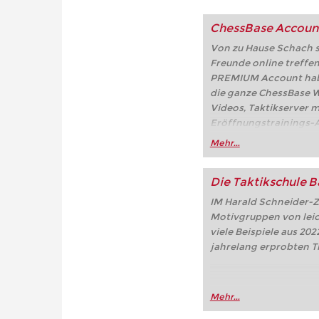
ChessBase Accoun
Von zu Hause Schach sp
Freunde online treffe
PREMIUM Account haben
die ganze ChessBase We
Videos, Taktikserver m
Eröffnungstrainings-A
Partien, der Online-Frit
Mehr...
playchess.com/schach.d
Die Taktikschule B
IM Harald Schneider-Z
Motivgruppen von leic
viele Beispiele aus 20
jahrelang erprobten T
Mehr...