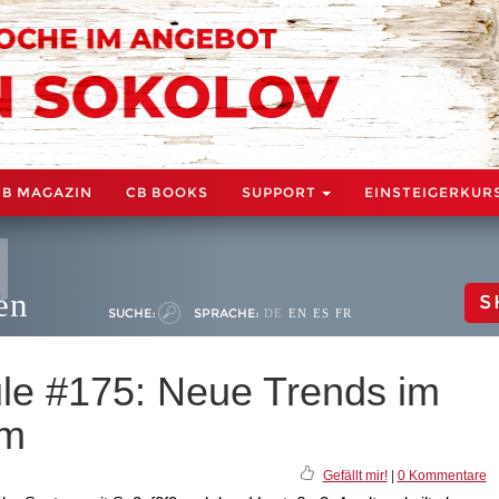
CB MAGAZIN
CB BOOKS
SUPPORT
EINSTEIGERKUR
en
S
SUCHE:
SPRACHE:
DE
EN
ES
FR
ule #175: Neue Trends im
em
Gefällt mir!
|
0 Kommentare