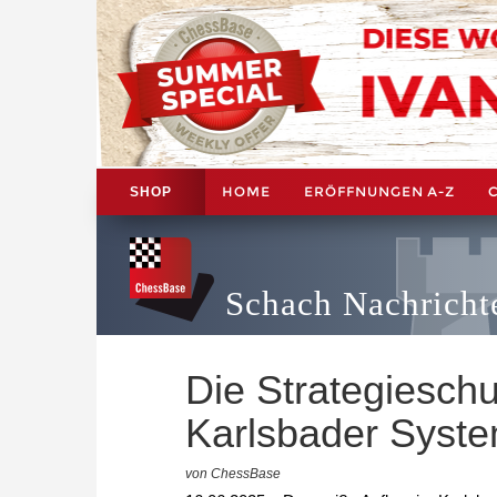
HOME
ERÖFFNUNGEN A-Z
SHOP
Schach Nachricht
Die Strategiesch
Karlsbader Syst
von ChessBase