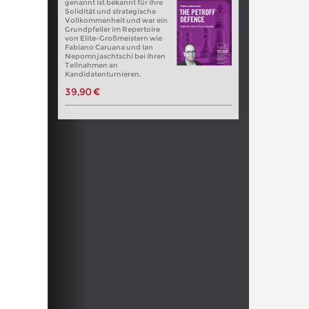
genannt ist bekannt für ihre
Solidität und strategische
Vollkommenheit und war ein
Grundpfeiler im Repertoire
von Elite-Großmeistern wie
Fabiano Caruana und Ian
Nepomnjaschtschi bei Ihren
Teilnahmen an
Kandidatenturnieren.
39,90 €