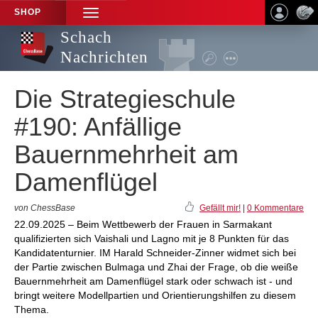
SHOP
TOGGLE
NAVIGATION
Schach
Nachrichten
Die Strategieschule
#190: Anfällige
Bauernmehrheit am
Damenflügel
von ChessBase
Gefällt mir!
|
0 Kommentare
22.09.2025 – Beim Wettbewerb der Frauen in Sarmakant
qualifizierten sich Vaishali und Lagno mit je 8 Punkten für das
Kandidatenturnier. IM Harald Schneider-Zinner widmet sich bei
der Partie zwischen Bulmaga und Zhai der Frage, ob die weiße
Bauernmehrheit am Damenflügel stark oder schwach ist - und
bringt weitere Modellpartien und Orientierungshilfen zu diesem
Thema.