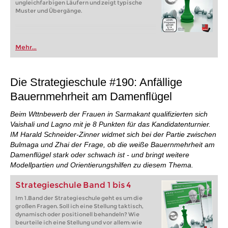
ungleichfarbigen Läufern und zeigt typische
Muster und Übergänge.
Mehr...
Die Strategieschule #190: Anfällige
Bauernmehrheit am Damenflügel
Beim Wttnbewerb der Frauen in Sarmakant qualifizierten sich
Vaishali und Lagno mit je 8 Punkten für das Kandidatenturnier.
IM Harald Schneider-Zinner widmet sich bei der Partie zwischen
Bulmaga und Zhai der Frage, ob die weiße Bauernmehrheit am
Damenflügel stark oder schwach ist - und bringt weitere
Modellpartien und Orientierungshilfen zu diesem Thema.
Strategieschule Band 1 bis 4
Im 1.Band der Strategieschule geht es um die
großen Fragen. Soll ich eine Stellung taktisch,
dynamisch oder positionell behandeln? Wie
beurteile ich eine Stellung und vor allem: wie