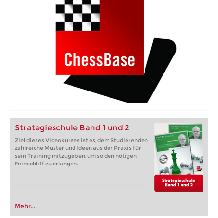
Strategieschule Band 1 und 2
Ziel dieses Videokurses ist es, dem Studierenden
zahlreiche Muster und Ideen aus der Praxis für
sein Training mitzugeben, um so den nötigen
Feinschliff zu erlangen.
Mehr...