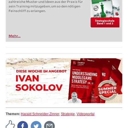
zahlreiche Muster und Ideen aus der Praxis für
sein Training mitzugeben, um so den nötigen
Feinschliff zu erlangen.
Mehr...
Themen:
Harald Schneider-Zinner
,
Strategie
,
Videoportal