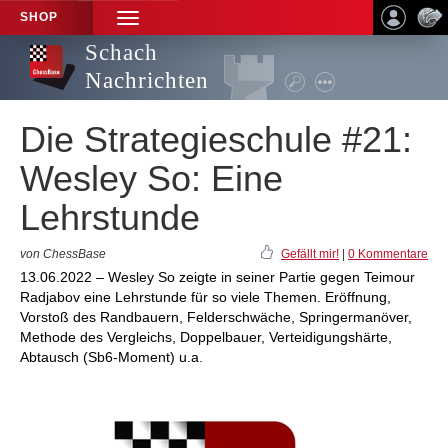
SHOP
TOGGLE
NAVIGATION
Schach
Nachrichten
Die Strategieschule #21:
Wesley So: Eine
Lehrstunde
von ChessBase
Gefällt mir!
|
0 Kommentare
13.06.2022 – Wesley So zeigte in seiner Partie gegen Teimour
Radjabov eine Lehrstunde für so viele Themen. Eröffnung,
Vorstoß des Randbauern, Felderschwäche, Springermanöver,
Methode des Vergleichs, Doppelbauer, Verteidigungshärte,
Abtausch (Sb6-Moment) u.a.