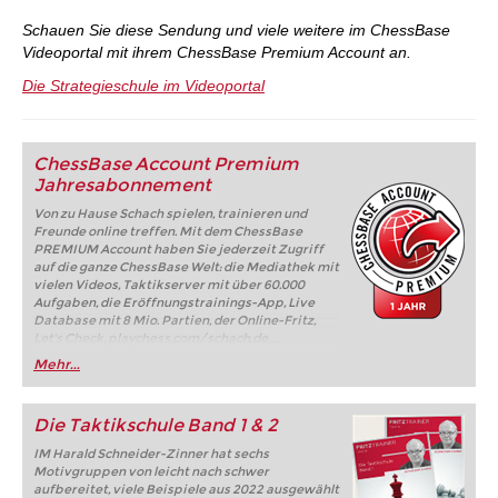
Schauen Sie diese Sendung und viele weitere im ChessBase
Videoportal mit ihrem ChessBase Premium Account an.
Die Strategieschule im Videoportal
ChessBase Account Premium
Jahresabonnement
Von zu Hause Schach spielen, trainieren und
Freunde online treffen. Mit dem ChessBase
PREMIUM Account haben Sie jederzeit Zugriff
auf die ganze ChessBase Welt: die Mediathek mit
vielen Videos, Taktikserver mit über 60.000
Aufgaben, die Eröffnungstrainings-App, Live
Database mit 8 Mio. Partien, der Online-Fritz,
Let's Check, playchess.com/schach.de, ...
Mehr...
Die Taktikschule Band 1 & 2
IM Harald Schneider-Zinner hat sechs
Motivgruppen von leicht nach schwer
aufbereitet, viele Beispiele aus 2022 ausgewählt