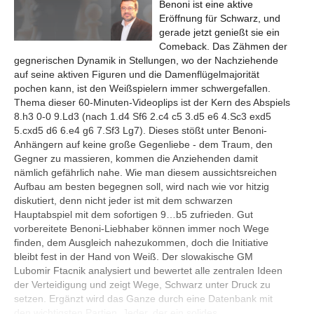
Benoni ist eine aktive
Eröffnung für Schwarz, und
gerade jetzt genießt sie ein
Comeback. Das Zähmen der
gegnerischen Dynamik in Stellungen, wo der Nachziehende
auf seine aktiven Figuren und die Damenflügelmajorität
pochen kann, ist den Weißspielern immer schwergefallen.
Thema dieser 60-Minuten-Videoplips ist der Kern des Abspiels
8.h3 0-0 9.Ld3 (nach 1.d4 Sf6 2.c4 c5 3.d5 e6 4.Sc3 exd5
5.cxd5 d6 6.e4 g6 7.Sf3 Lg7). Dieses stößt unter Benoni-
Anhängern auf keine große Gegenliebe - dem Traum, den
Gegner zu massieren, kommen die Anziehenden damit
nämlich gefährlich nahe. Wie man diesem aussichtsreichen
Aufbau am besten begegnen soll, wird nach wie vor hitzig
diskutiert, denn nicht jeder ist mit dem schwarzen
Hauptabspiel mit dem sofortigen 9…b5 zufrieden. Gut
vorbereitete Benoni-Liebhaber können immer noch Wege
finden, dem Ausgleich nahezukommen, doch die Initiative
bleibt fest in der Hand von Weiß. Der slowakische GM
Lubomir Ftacnik analysiert und bewertet alle zentralen Ideen
der Verteidigung und zeigt Wege, Schwarz unter Druck zu
setzen. Ergänzt wird das Ganze durch eine Datenbank mit
den wichtigsten Partien. Jeder, der ein solides,