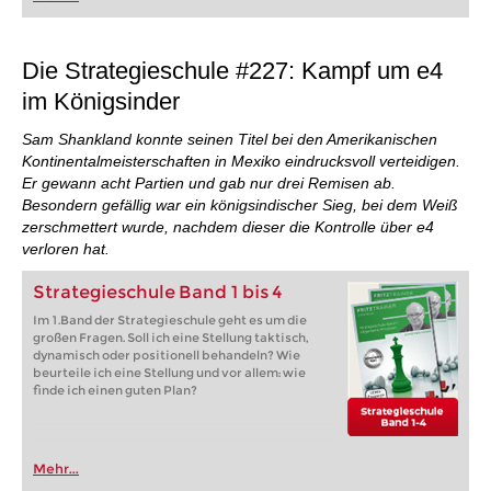
FRITZ trainieren Sie effizienter, intelligenter und
individueller als je zuvor.
Die Strategieschule #227: Kampf um e4
im Königsinder
Sam Shankland konnte seinen Titel bei den Amerikanischen
Kontinentalmeisterschaften in Mexiko eindrucksvoll verteidigen.
Er gewann acht Partien und gab nur drei Remisen ab.
Besondern gefällig war ein königsindischer Sieg, bei dem Weiß
zerschmettert wurde, nachdem dieser die Kontrolle über e4
verloren hat.
Strategieschule Band 1 bis 4
Im 1.Band der Strategieschule geht es um die
großen Fragen. Soll ich eine Stellung taktisch,
dynamisch oder positionell behandeln? Wie
beurteile ich eine Stellung und vor allem: wie
finde ich einen guten Plan?
Mehr...