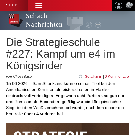
SHOP
TOGGLE
NAVIGATION
Schach
Nachrichten
Die Strategieschule
#227: Kampf um e4 im
Königsinder
von ChessBase
Gefällt mir!
|
0 Kommentare
15.06.2026 – Sam Shankland konnte seinen Titel bei den
Amerikanischen Kontinentalmeisterschaften in Mexiko
eindrucksvoll verteidigen. Er gewann acht Partien und gab nur
drei Remisen ab. Besondern gefällig war ein königsindischer
Sieg, bei dem Weiß zerschmettert wurde, nachdem dieser die
Kontrolle über e4 verloren hat.