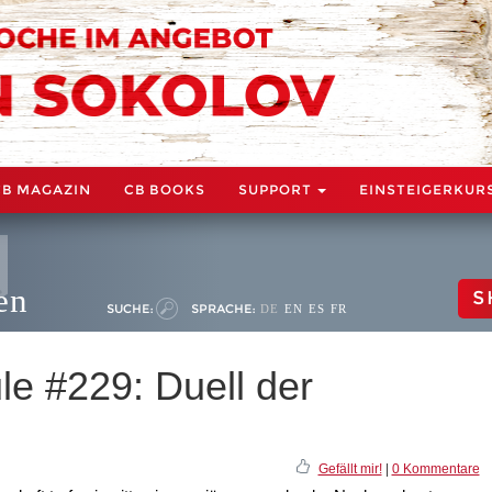
CB MAGAZIN
CB BOOKS
SUPPORT
EINSTEIGERKUR
en
S
SUCHE:
SPRACHE:
DE
EN
ES
FR
le #229: Duell der
Gefällt mir!
|
0 Kommentare