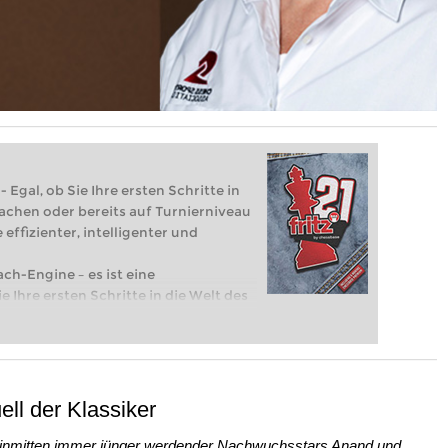
 Egal, ob Sie Ihre ersten Schritte in
achen oder bereits auf Turnierniveau
 effizienter, intelligenter und
ach-Engine – es ist eine
e Ihre ersten Schritte in die Welt des
eits auf Turnierniveau spielen: Mit
 intelligenter und individueller als je
ell der Klassiker
en inmitten immer jünger werdender Nachwuchsstars Anand und