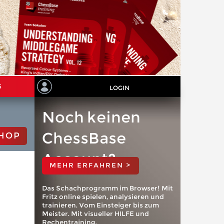
S
LOGIN
Noch keinen
ChessBase
HOP
Account?
MEHR ERFAHREN >
Das Schachprogramm im Browser! Mit
Fritz online spielen, analysieren und
trainieren. Vom Einsteiger bis zum
Meister. Mit visueller HILFE und
Rechentraining.