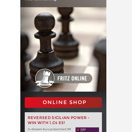
ONLINE SHOP
REVERSED SICILIAN POWER -
WIN WITH 1.C4 E5!
In diesem Kurs präsentiert IM