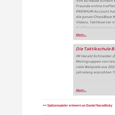
Von zu Hause Schach sp
Freunde online treffe
PREMIUM Account haben
die ganze ChessBase We
Videos, Taktikserver m
Eröffnungstrainings-A
Partien, der Online-Frit
Mehr...
playchess.com/schach.d
Die Taktikschule B
IM Harald Schneider-Z
Motivgruppen von leic
viele Beispiele aus 20
jahrelang erprobten T
Mehr...
<< Spitzenspieler erinnern an Daniel Naroditsky