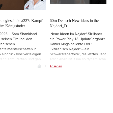
rategieschule #227: Kampf
60m Deutsch New ideas in the
 im Königsinder
Najdorf_D
.2026 – Sam Shankland
‘Neue Ideen im Najdorf-Sizilianer –
 seinen Titel bei den
ein Power Play 18 Update’ ergänzt
kanischen
Daniel Kings beliebte DVD
entalmeisterschaften in
‘Sizilianisch Najdorf – ein
 eindrucksvoll verteidigen.
Schwarzrepertoire’, die letztes Jahr
ann acht Partien und gab
erschienen ist. Eine so dynamische
ei Remisen ab. Besondern
und beliebte Eröffnung wie der
1
Ansehen
ig war ein königsindischer
Najdorf-Sizilianer entwickelt sich
bei dem Weiß zerschmettert
die ganze Zeit weiter. Auf diesem
 nachdem dieser die
Download aktualisiert Daniel King
lle über e4 verloren hat.
Varianten, die er auf seiner DVD
vorgestellt hat und beantwortet
Leserfragen nach Varianten, die
nicht Teil des ursprünglichen
Repertoires waren. Dies sind die
auf dem Update untersuchten