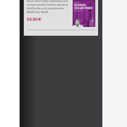
Nico Zwirs den Sizilianer mit
vertauschten Farben als eine
kraftvolle und praxisnahe
Waffe für Weiß.
39,90 €