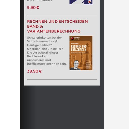
682 kommentiert.
9,90 €
RECHNEN UND ENTSCHEIDEN
BAND 3:
VARIANTENBERECHNUNG
Schwierigkeiten bei der
Vorteilsverwertung?
Häufige Zeitnot?
Unerklärliche Einsteller?
Die Ursache all dieser
Probleme kann
unsauberes und
ineffizientes Rechnen sein.
39,90 €