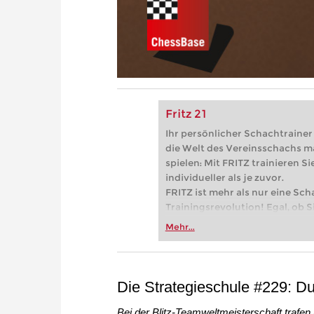
Fritz 21
Ihr persönlicher Schachtrainer -
die Welt des Vereinsschachs m
spielen: Mit FRITZ trainieren Sie
individueller als je zuvor.
FRITZ ist mehr als nur eine Sch
Trainingsrevolution! Egal, ob Si
Vereinsschachs machen oder ber
Mehr...
FRITZ trainieren Sie effizienter,
zuvor.
Die Strategieschule #229: Du
Bei der Blitz-Teamweltmeisterschaft traf