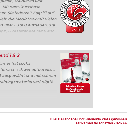
ielen, trainieren und
n. Mit dem ChessBase
 Sie jederzeit Zugriff auf
lt: die Mediathek mit vielen
it über 60.000 Aufgaben, die
pp, Live Database mit 8 Mio.
z, Let's Check,
e, ...
and 1 & 2
inner hat sechs
ht nach schwer aufbereitet,
22 ausgewählt und mit seinem
rainingsmaterial verknüpft.
Bilel Bellahcene und Shahenda Wafa gewinnen
Afrikameisterschaften 2026 >>