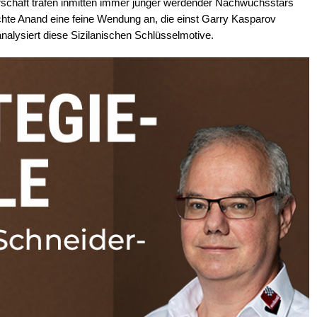
rschaft trafen inmitten immer jünger werdender Nachwuchsstars
hte Anand eine feine Wendung an, die einst Garry Kasparov
analysiert diese Sizilanischen Schlüsselmotive.