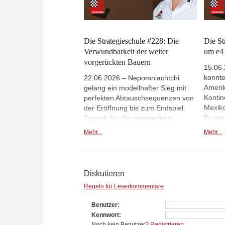
Die Strategieschule #228: Die
Die St
Verwundbarkeit der weiter
um e4
vorgerückten Bauern
15.06
konnte
22.06.2026 – Nepomniachtchi
Ameri
gelang ein modellhafter Sieg mit
Kontin
perfekten Abtauschsequenzen von
Mexiko
der Eröffnung bis zum Endspiel.
Er gew
Typisch für die entstandene
nur dr
Strukturen war, dass weiter
Mehr...
Mehr...
gefäll
vorgerückte Bauern bei
Sieg, 
symetrischen Stellungen anfällig
wurde,
sind. Ein häufiges Thema, das IM
Kontro
Harald Schneider-Zinner sorgfälltig
Diskutieren
heraus arbeitet.
Regeln für Leserkommentare
Benutzer
Kennwort
Noch kein Benutzer?
Registrieren