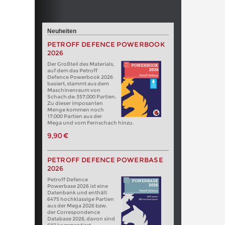
Neuheiten
PETROFF DEFENCE POWERBOOK
2026
Der Großteil des Materials,
auf dem das Petroff
Defence Powerbook 2026
basiert, stammt aus dem
Maschinenraum von
Schach.de: 357.000 Partien.
Zu dieser imposanten
Menge kommen noch
17.000 Partien aus der
Mega und vom Fernschach hinzu.
9,90 €
PETROFF DEFENCE POWERBASE
2026
Petroff Defence
Powerbase 2026 ist eine
Datenbank und enthält
6475 hochklassige Partien
aus der Mega 2026 bzw.
der Correspondence
Database 2026, davon sind